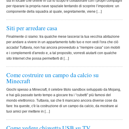
sia in locale che online in cui lo scopo è collaborare con i propri compagni
per riparare la propria nave spaziale tentando di scoprire l’impostore: un
componente della squadra al quale, segretamente, viene […]
Siti per arredare casa
Finalmente ci siamo: tra qualche mese lascerai la tua vecchia abitazione
per andare a vivere in un appartamento tutto tuo e non vedi l'ora che ciò
accada! Tuttavia, non hai ancora provveduto a “riempire casa” con mobili
e i complementi d'arredo e, a tal proposito, vorresti aiutarti con qualche
sito Internet che possa permetterti di […]
Come costruire un campo da calcio su
Minecraft
Giochi spesso a Minecraft, il celebre titolo sandbox sviluppato da Mojang,
e hai già passato tanto tempo a giocare tra i “cubetti” più famosi del
mondo elettronico. Tuttavia, sai che ti mancano ancora diverse cose da
fare: tra queste, c'è la costruzione di un campo da calcio, da mostrare ai
tuoi amici per mettere in […]
Come vedere chiavetta USB su TV