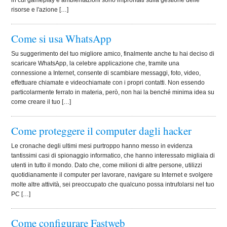
in cui gameplay e ambientazioni sono improntati sulla gestione delle
risorse e l'azione […]
Come si usa WhatsApp
Su suggerimento del tuo migliore amico, finalmente anche tu hai deciso di
scaricare WhatsApp, la celebre applicazione che, tramite una
connessione a Internet, consente di scambiare messaggi, foto, video,
effettuare chiamate e videochiamate con i propri contatti. Non essendo
particolarmente ferrato in materia, però, non hai la benché minima idea su
come creare il tuo […]
Come proteggere il computer dagli hacker
Le cronache degli ultimi mesi purtroppo hanno messo in evidenza
tantissimi casi di spionaggio informatico, che hanno interessato migliaia di
utenti in tutto il mondo. Dato che, come milioni di altre persone, utilizzi
quotidianamente il computer per lavorare, navigare su Internet e svolgere
molte altre attività, sei preoccupato che qualcuno possa intrufolarsi nel tuo
PC […]
Come configurare Fastweb