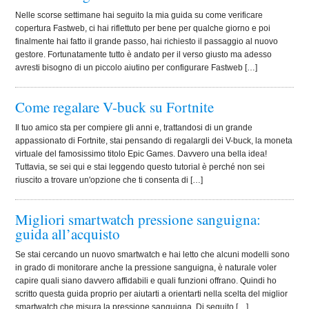
Nelle scorse settimane hai seguito la mia guida su come verificare
copertura Fastweb, ci hai riflettuto per bene per qualche giorno e poi
finalmente hai fatto il grande passo, hai richiesto il passaggio al nuovo
gestore. Fortunatamente tutto è andato per il verso giusto ma adesso
avresti bisogno di un piccolo aiutino per configurare Fastweb […]
Come regalare V-buck su Fortnite
Il tuo amico sta per compiere gli anni e, trattandosi di un grande
appassionato di Fortnite, stai pensando di regalargli dei V-buck, la moneta
virtuale del famosissimo titolo Epic Games. Davvero una bella idea!
Tuttavia, se sei qui e stai leggendo questo tutorial è perché non sei
riuscito a trovare un'opzione che ti consenta di […]
Migliori smartwatch pressione sanguigna:
guida all’acquisto
Se stai cercando un nuovo smartwatch e hai letto che alcuni modelli sono
in grado di monitorare anche la pressione sanguigna, è naturale voler
capire quali siano davvero affidabili e quali funzioni offrano. Quindi ho
scritto questa guida proprio per aiutarti a orientarti nella scelta del miglior
smartwatch che misura la pressione sanguigna. Di seguito […]