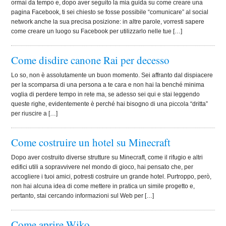
ormai da tempo e, dopo aver seguito la mia guida su come creare una
pagina Facebook, ti sei chiesto se fosse possibile “comunicare” al social
network anche la sua precisa posizione: in altre parole, vorresti sapere
come creare un luogo su Facebook per utilizzarlo nelle tue […]
Come disdire canone Rai per decesso
Lo so, non è assolutamente un buon momento. Sei affranto dal dispiacere
per la scomparsa di una persona a te cara e non hai la benché minima
voglia di perdere tempo in rete ma, se adesso sei qui e stai leggendo
queste righe, evidentemente è perché hai bisogno di una piccola “dritta”
per riuscire a […]
Come costruire un hotel su Minecraft
Dopo aver costruito diverse strutture su Minecraft, come il rifugio e altri
edifici utili a sopravvivere nel mondo di gioco, hai pensato che, per
accogliere i tuoi amici, potresti costruire un grande hotel. Purtroppo, però,
non hai alcuna idea di come mettere in pratica un simile progetto e,
pertanto, stai cercando informazioni sul Web per […]
Come aprire Wiko