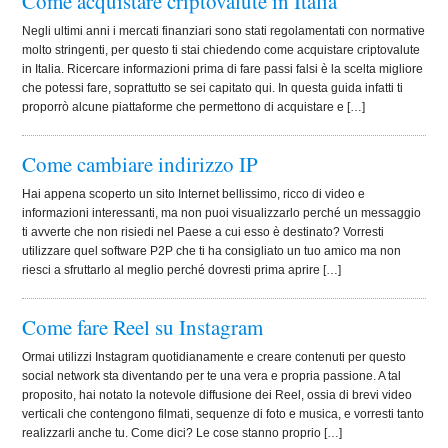
Come acquistare criptovalute in Italia
Negli ultimi anni i mercati finanziari sono stati regolamentati con normative
molto stringenti, per questo ti stai chiedendo come acquistare criptovalute
in Italia. Ricercare informazioni prima di fare passi falsi è la scelta migliore
che potessi fare, soprattutto se sei capitato qui. In questa guida infatti ti
proporrò alcune piattaforme che permettono di acquistare e […]
Come cambiare indirizzo IP
Hai appena scoperto un sito Internet bellissimo, ricco di video e
informazioni interessanti, ma non puoi visualizzarlo perché un messaggio
ti avverte che non risiedi nel Paese a cui esso è destinato? Vorresti
utilizzare quel software P2P che ti ha consigliato un tuo amico ma non
riesci a sfruttarlo al meglio perché dovresti prima aprire […]
Come fare Reel su Instagram
Ormai utilizzi Instagram quotidianamente e creare contenuti per questo
social network sta diventando per te una vera e propria passione. A tal
proposito, hai notato la notevole diffusione dei Reel, ossia di brevi video
verticali che contengono filmati, sequenze di foto e musica, e vorresti tanto
realizzarli anche tu. Come dici? Le cose stanno proprio […]