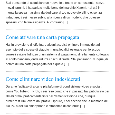
Stai pensando di acquistare un nuovo telefono e un conoscente, senza
mezzi termini, ti ha parlato molto bene del marchio Xiaomi; hai già in
mente la spesa massima da dedicare al tuo nuovo gioiellino e, senza
indugiare, ti sei messo subito alla ricerca di un modello che potesse
sposarsi con le tue esigenze. Al contrario […]
Come attivare una carta prepagata
Hai in previsione di effettuare alcuni acquisti online o in negozio, ad
esempio delle spese di viaggio in una località estera, e per lo scopo
vorresti evitare l'utilizzo di un sistema di pagamento direttamente collegato
al conto bancario, onde ridurre i rischi di frode. Stai pensando, dunque, di
dotarti di una carta prepagata nella quale […]
Come eliminare video indesiderati
Durante l'utilizzo di alcune piattaforme di condivisione video e social,
come YouTube o TikTok, ti sei reso conto che in passato hai pubblicato dei
filmati ormai praticamente finiti nel “dimenticatoio” e che, dunque,
preferiresti rimuovere dal profilo. Oppure, ti sei accorto che la memoria del
tuo PC o del tuo smartphone è stracolma di contenuti […]