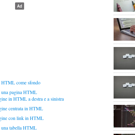
in HTML come sfondo
in una pagina HTML
ne in HTML a destra e a sinistra
gine centrata in HTML
gine con link in HTML
n una tabella HTML