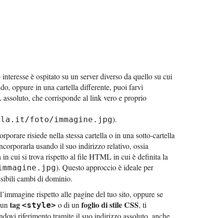
tuo interesse è ospitato su un server diverso da quello su cui
ando, oppure in una cartella differente, puoi farvi
assoluto, che corrisponde al link vero e proprio
).
lla.it/foto/immagine.jpg
ncorporare risiede nella stessa cartella o in una sotto-cartella
incorporarla usando il suo indirizzo relativo, ossia
 in cui si trova rispetto al file HTML in cui è definita la
). Questo approccio è ideale per
immagine.jpg
sibili cambi di dominio.
ll’immagine rispetto alle pagine del tuo sito, oppure se
tag
foglio di stile CSS
i un
o di un
, ti
<style>
dovi riferimento tramite il suo indirizzo assoluto, anche