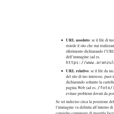
URL assoluto
: se il file di 
risiede il sito che stai realizz
riferimento dichiarando l’URL 
dell’immagine (ad es.
https://www.aranzu
URL relativo
: se il file da i
del sito di tuo interesse, puoi 
dichiarando soltanto la cartella
pagina Web (ad es.
/foto/
evitare problemi dovuti da pos
Se sei indeciso circa la posizione de
l’immagine va definita all’interno d
consiglio comunque di inserirla facen