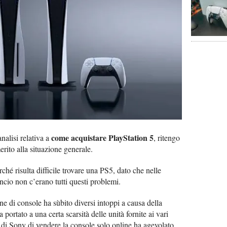
come acquistare PlayStation 5
nalisi relativa a
, ritengo
erito alla situazione generale.
ché risulta difficile trovare una PS5, dato che nelle
ncio non c’erano tutti questi problemi.
e di console ha sùbito diversi intoppi a causa della
rtato a una certa scarsità delle unità fornite ai vari
e di Sony di vendere la console solo online ha agevolato