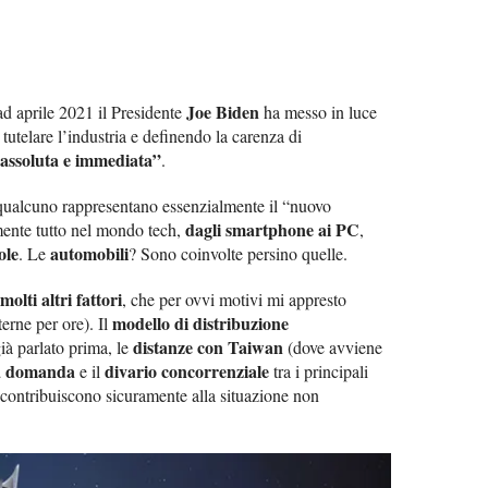
Joe Biden
 ad aprile 2021 il Presidente
ha messo in luce
tutelare l’industria e definendo la carenza di
 assoluta e immediata”
.
 qualcuno rappresentano essenzialmente il “nuovo
dagli smartphone ai PC
amente tutto nel mondo tech,
,
ole
automobili
. Le
? Sono coinvolte persino quelle.
molti altri fattori
, che per ovvi motivi mi appresto
modello di distribuzione
terne per ore). Il
distanze con Taiwan
già parlato prima, le
(dove avviene
a domanda
divario concorrenziale
e il
tra i principali
) contribuiscono sicuramente alla situazione non