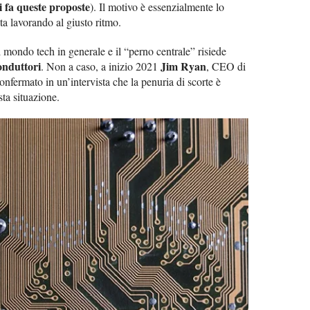
hi fa queste proposte
). Il motivo è essenzialmente lo
ta lavorando al giusto ritmo.
mondo tech in generale e il “perno centrale” risiede
conduttori
Jim Ryan
. Non a caso, a inizio 2021
, CEO di
nfermato in un’intervista che la penuria di scorte è
ta situazione.