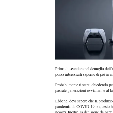
Prima di scendere nel dettaglio dell’a
possa interessarti saperne di più in m
Probabilmente ti starai chiedendo per
passate generazioni ovviamente al la
Ebbene, devi sapere che la produzion
pandemia da COVID-19, e questo ha po
negozi. Inoltre, la decisione da part