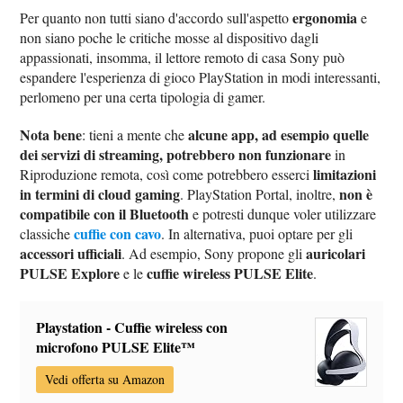
ergonomia
Per quanto non tutti siano d'accordo sull'aspetto
e
non siano poche le critiche mosse al dispositivo dagli
appassionati, insomma, il lettore remoto di casa Sony può
espandere l'esperienza di gioco PlayStation in modi interessanti,
perlomeno per una certa tipologia di gamer.
Nota bene
alcune app, ad esempio quelle
: tieni a mente che
dei servizi di streaming, potrebbero non funzionare
in
limitazioni
Riproduzione remota, così come potrebbero esserci
in termini di cloud gaming
non è
. PlayStation Portal, inoltre,
compatibile con il Bluetooth
e potresti dunque voler utilizzare
cuffie con cavo
classiche
. In alternativa, puoi optare per gli
accessori ufficiali
auricolari
. Ad esempio, Sony propone gli
PULSE Explore
cuffie wireless PULSE Elite
e le
.
Playstation - Cuffie wireless con
microfono PULSE Elite™
Vedi offerta su Amazon