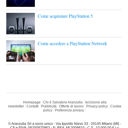
Come acquistare PlayStation 5
Come accedere a PlayStation Network
Homepage
Chi è Salvatore Aranzulla
Iscrizione alla
newsletter
Contatti
Pubblicità
Offerte di lavoro
Privacy policy
Cookie
policy
Preferenze privacy
© Aranzulla Srl a socio unico - Via Ippolito Nievo 33 - 20145 Milano (MI) -
CF e P.IVA: 08200970963 - N. REA: MI 2009810 - C.S.: 10.000,00 € i.v.