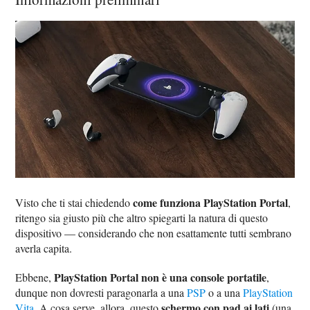
come funziona PlayStation Portal
Visto che ti stai chiedendo
,
ritengo sia giusto più che altro spiegarti la natura di questo
dispositivo — considerando che non esattamente tutti sembrano
averla capita.
PlayStation Portal non è una console portatile
Ebbene,
,
dunque non dovresti paragonarla a una
PSP
o a una
PlayStation
schermo con pad ai lati
Vita
. A cosa serve, allora, questo
(una