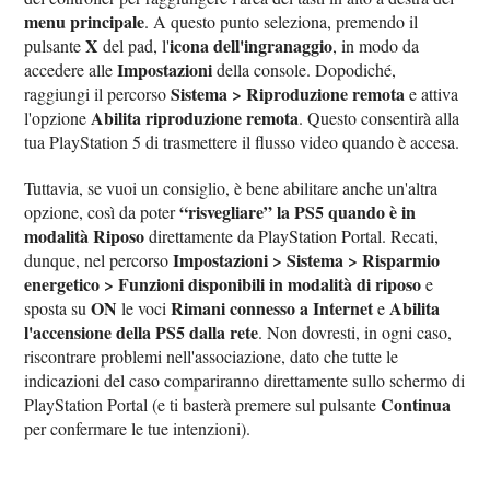
menu principale
. A questo punto seleziona, premendo il
X
icona dell'ingranaggio
pulsante
del pad, l'
, in modo da
Impostazioni
accedere alle
della console. Dopodiché,
Sistema > Riproduzione remota
raggiungi il percorso
e attiva
Abilita riproduzione remota
l'opzione
. Questo consentirà alla
tua PlayStation 5 di trasmettere il flusso video quando è accesa.
Tuttavia, se vuoi un consiglio, è bene abilitare anche un'altra
“risvegliare” la PS5 quando è in
opzione, così da poter
modalità Riposo
direttamente da PlayStation Portal. Recati,
Impostazioni > Sistema > Risparmio
dunque, nel percorso
energetico > Funzioni disponibili in modalità di riposo
e
ON
Rimani connesso a Internet
Abilita
sposta su
le voci
e
l'accensione della PS5 dalla rete
. Non dovresti, in ogni caso,
riscontrare problemi nell'associazione, dato che tutte le
indicazioni del caso compariranno direttamente sullo schermo di
Continua
PlayStation Portal (e ti basterà premere sul pulsante
per confermare le tue intenzioni).