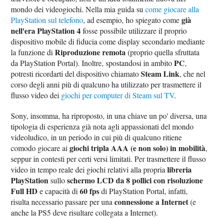
mondo dei videogiochi. Nella mia guida su
come giocare alla
già
PlayStation sul telefono
, ad esempio, ho spiegato come
nell'era PlayStation 4
fosse possibile utilizzare il proprio
dispositivo mobile di fiducia come display secondario mediante
Riproduzione remota
la funzione di
(proprio quella sfruttata
PC
da PlayStation Portal). Inoltre, spostandosi in ambito
,
Steam Link
potresti ricordarti del dispositivo chiamato
, che nel
corso degli anni più di qualcuno ha utilizzato per trasmettere il
flusso video dei
giochi per computer di Steam sul TV
.
Sony, insomma, ha riproposto, in una chiave un po' diversa, una
tipologia di esperienza già nota agli appassionati del mondo
videoludico, in un periodo in cui più di qualcuno ritiene
giochi tripla AAA (e non solo) in mobilità
comodo giocare ai
,
seppur in contesti per certi versi limitati. Per trasmettere il flusso
libreria
video in tempo reale dei giochi relativi alla propria
PlayStation
schermo LCD da 8 pollici con risoluzione
sullo
Full HD
60 fps
e capacità di
di PlayStation Portal, infatti,
connessione a Internet
risulta necessario passare per una
(e
anche la PS5 deve risultare collegata a Internet).