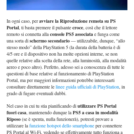
avviare la Riproduzione remota su PS
In ogni caso, per
Portal
croce
, ti basta premere il pulsante
, così che il lettore
console PS5 associata
remoto si connetta alla
e funga come
schermo secondario
una sorta di
— utilizzabile, dunque, “allo
stesso modo” della PlayStation 5 (la durata della batteria è di
4/5 ore e il dispositivo non ha molte opzioni interne, se non
quelle relative alla scelta della rete, alla luminosità, alla modalità
aereo e poco altro). Perfetto, adesso sei a conoscenza di tutte le
questioni di base relative al funzionamento di PlayStation
Portal, ma per maggiori informazioni potrebbe interessarti
consultare direttamente le
linee guida ufficiali di PlayStation
, in
grado di fugare eventuali dubbi.
utilizzare PS Portal
Nel caso in cui tu stia pianificando di
fuori casa
PS5 a casa in modalità
, mantenendo dunque la
Riposo
(se è spenta, nulla funzionerà), potresti provare a
utilizzare la
funzione hotspot dello smartphone
per connettere
PS Portal al Wi-Fi, vedendo se effettivamente tutto funziona a