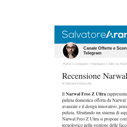
Canale Offerte e Scon
Telegram
Home
Computer
Hardware
Altro su Har
Recensione Narwal
di
Salvatore Aranzulla
Narwal Freo Z Ultra
Il
rappresenta 
pulizia domestica offerta da Narwal. 
avanzate e il design innovativo, pensa
pulizia. Sfruttando un sistema di asp
Narwal Freo Z Ultra si propone come
tecnologico nella gestione delle fac