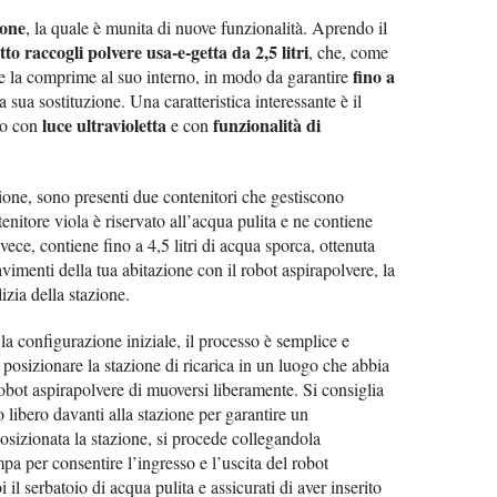
ione
, la quale è munita di nuove funzionalità. Aprendo il
tto raccogli polvere usa-e-getta da 2,5 litri
, che, come
fino a
e e la comprime al suo interno, in modo da garantire
 sua sostituzione. Una caratteristica interessante è il
luce ultravioletta
funzionalità di
tto con
e con
ione, sono presenti due contenitori che gestiscono
tenitore viola è riservato all’acqua pulita e ne contiene
invece, contiene fino a 4,5 litri di acqua sporca, ottenuta
avimenti della tua abitazione con il robot aspirapolvere, la
izia della stazione.
 la configurazione iniziale, il processo è semplice e
o posizionare la stazione di ricarica in un luogo che abbia
robot aspirapolvere di muoversi liberamente. Si consiglia
 libero davanti alla stazione per garantire un
sizionata la stazione, si procede collegandola
mpa per consentire l’ingresso e l’uscita del robot
 il serbatoio di acqua pulita e assicurati di aver inserito