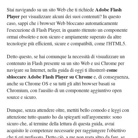
Adobe Flash
Stai navigando su un sito Web che ti richiede
Player
per visualizzare alcuni dei suoi contenuti? In questo
caso, sappi che i browser Web bloccano automaticamente
l'esecuzione di Flash Player, in quanto ritenuto un componente
ormai obsoleto e non sicuro e ampiamente superato da altre
tecnologie più efficienti, sicure e compatibili, come l'HTML5.
Detto questo, se hai comunque la necessità di visualizzare un
contenuto in Flash presente su un sito Web e usi Chrome per
come
navigare su Internet, nella guida di oggi ti illustrerò
sbloccare Adobe Flash Player su Chrome
e, di conseguenza,
anche su Chrome OS e su tutti gli altri browser basati su
Chromium, con l'ausilio di un componente aggiuntivo open
source e sicuro.
Dunque, senza attendere oltre, mettiti bello comodo e leggi con
attenzione tutto quanto ho da spiegarti sull'argomento: sono
sicuro che, al termine della lettura di questa guida, avrai
acquisito le competenze necessarie per raggiungere l'obiettivo
che ti eri prefissato. Detto ciò, a me non resta altro da fare, se