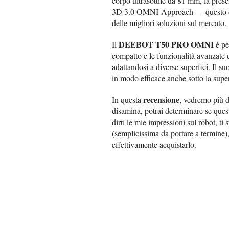
corpo ultrasottile da 81 mm, la pres
3D 3.0 OMNI-Approach — questo dis
delle migliori soluzioni sul mercato.
DEEBOT T50 PRO OMNI
Il
è pe
compatto e le funzionalità avanzate d
adattandosi a diverse superfici. Il su
in modo efficace anche sotto la super
recensione
In questa
, vedremo più da
disamina, potrai determinare se ques
dirti le mie impressioni sul robot, ti
(semplicissima da portare a termine)
effettivamente acquistarlo.