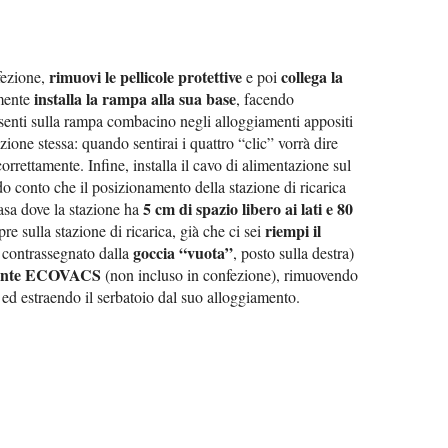
rimuovi le pellicole protettive
collega la
fezione,
e poi
installa la rampa alla sua base
mente
, facendo
enti sulla rampa combacino negli alloggiamenti appositi
azione stessa: quando sentirai i quattro “clic” vorrà dire
correttamente. Infine, installa il cavo di alimentazione sul
ndo conto che il posizionamento della stazione di ricarica
5 cm di spazio libero ai lati e 80
asa dove la stazione ha
riempi il
 sulla stazione di ricarica, già che ci sei
goccia “vuota”
 contrassegnato dalla
, posto sulla destra)
ergente ECOVACS
(non incluso in confezione), rimuovendo
 ed estraendo il serbatoio dal suo alloggiamento.