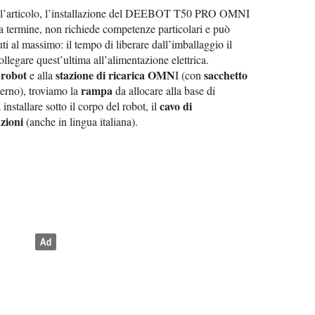
dell’articolo, l’installazione del DEEBOT T50 PRO OMNI
a termine, non richiede competenze particolari e può
ti al massimo: il tempo di liberare dall’imballaggio il
collegare quest’ultima all’alimentazione elettrica.
robot
stazione di ricarica OMN
sacchetto
l
e alla
I (con
rampa
nterno), troviamo la
da allocare alla base di
cavo di
installare sotto il corpo del robot, il
zioni
(anche in lingua italiana).