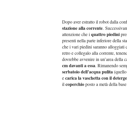
Dopo aver estratto il robot dalla con
stazione alla corrente
.
Successiva
quattro piedini
attenzione che i
pres
presenti nella parte inferiore della st
che i vari piedini saranno alloggiati 
retro e collegalo alla corrente, tene
dovrebbe avvenire in un’area della c
cm davanti a essa
. Rimanendo sempre
serbatoio dell’acqua pulita
(quello
carica la vaschetta con il det
e
coperchio
il
posto a metà della base