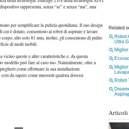
enza della tecnologia TruEdge 2.0 e della tecnologia AIVI
positivo rappresenta, senza “se” e senza “ma”, una
nsato per semplificare la pulizia quotidiana. Il suo design
i cui è dotato, consentono al robot di aspirare e lavare
o corpo, alto solo 81 mm, inoltre, gli consentono di pulire
ficie di molti mobili.
 vicino queste e altre caratteristiche e, da questa
to modello può fare al caso tuo. Naturalmente, oltre a
 spiegherò come effettuare la sua installazione
, così da sapere come muoverti qualora dovessi
Articoli