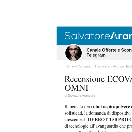
Canale Offerte e Scon
Telegram
Home
Computer
Hardware
Altro su Har
Recensione ECO
OMNI
di
Salvatore Aranzulla
robot aspirapolvere
Il mercato dei
è
sofisticati, la domanda di dispositivi
DEEBOT T50 PRO 
crescente. Il
di tecnologie all’avanguardia che pro