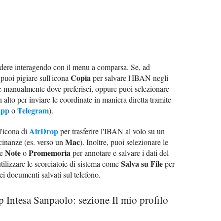
dere interagendo con il menu a comparsa. Se, ad
Copia
 puoi pigiare sull'icona
per salvare l'IBAN negli
e manualmente dove preferisci, oppure puoi selezionare
in alto per inviare le coordinate in maniera diretta tramite
App
Telegram
o
).
AirDrop
l'icona di
per trasferire l'IBAN al volo su un
Mac
icinanze (es. verso un
). Inoltre, puoi selezionare le
Note
Promemoria
me
o
per annotare e salvare i dati del
Salva su File
tilizzare le scorciatoie di sistema come
per
ei documenti salvati sul telefono.
Intesa Sanpaolo: sezione Il mio profilo