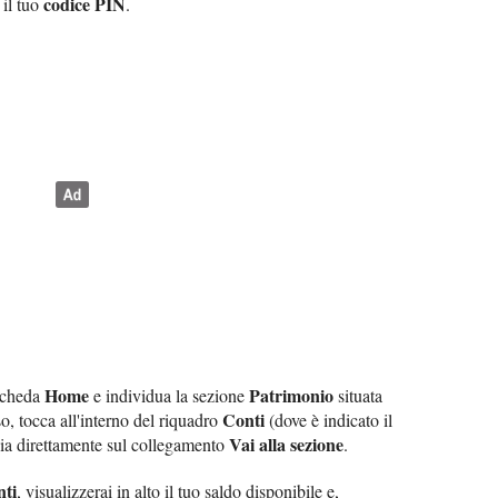
codice PIN
 il tuo
.
Home
Patrimonio
 scheda
e individua la sezione
situata
Conti
o, tocca all'interno del riquadro
(dove è indicato il
Vai alla sezione
gia direttamente sul collegamento
.
ti
, visualizzerai in alto il tuo saldo disponibile e,