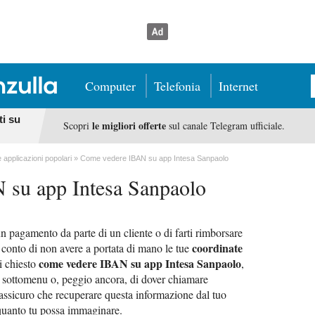
Computer
Telefonia
Internet
ti su
le migliori offerte
Scopri
sul canale Telegram ufficiale.
e applicazioni popolari
Come vedere IBAN su app Intesa Sanpaolo
su app Intesa Sanpaolo
un pagamento da parte di un cliente o di farti rimborsare
coordinate
 conto di non avere a portata di mano le tue
come vedere IBAN su app Intesa Sanpaolo
ei chiesto
,
e sottomenu o, peggio ancora, di dover chiamare
ti assicuro che recuperare questa informazione dal tuo
 quanto tu possa immaginare.