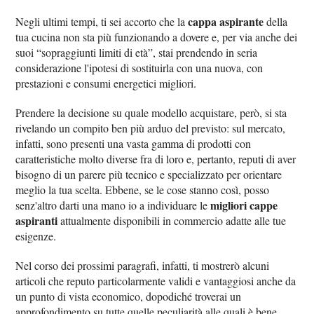
cappa aspirante
Negli ultimi tempi, ti sei accorto che la
della
tua cucina non sta più funzionando a dovere e, per via anche dei
suoi “sopraggiunti limiti di età”, stai prendendo in seria
considerazione l'ipotesi di sostituirla con una nuova, con
prestazioni e consumi energetici migliori.
Prendere la decisione su quale modello acquistare, però, si sta
rivelando un compito ben più arduo del previsto: sul mercato,
infatti, sono presenti una vasta gamma di prodotti con
caratteristiche molto diverse fra di loro e, pertanto, reputi di aver
bisogno di un parere più tecnico e specializzato per orientare
meglio la tua scelta. Ebbene, se le cose stanno così, posso
migliori cappe
senz'altro darti una mano io a individuare le
aspiranti
attualmente disponibili in commercio adatte alle tue
esigenze.
Nel corso dei prossimi paragrafi, infatti, ti mostrerò alcuni
articoli che reputo particolarmente validi e vantaggiosi anche da
un punto di vista economico, dopodiché troverai un
approfondimento su tutte quelle peculiarità alle quali è bene