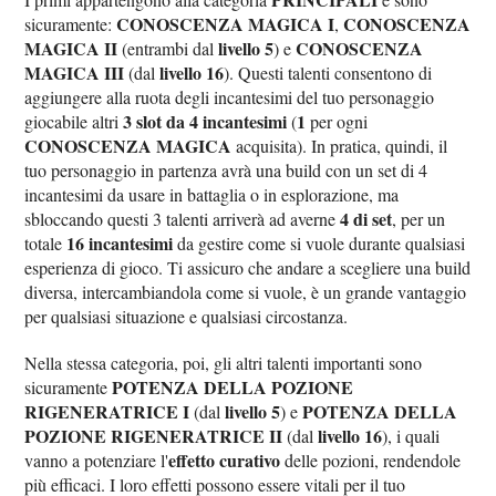
CONOSCENZA MAGICA I
CONOSCENZA
sicuramente:
,
MAGICA II
livello 5
CONOSCENZA
(entrambi dal
) e
MAGICA III
livello 16
(dal
). Questi talenti consentono di
aggiungere alla ruota degli incantesimi del tuo personaggio
3 slot da 4 incantesimi
1
giocabile altri
(
per ogni
CONOSCENZA MAGICA
acquisita). In pratica, quindi, il
tuo personaggio in partenza avrà una build con un set di 4
incantesimi da usare in battaglia o in esplorazione, ma
4 di set
sbloccando questi 3 talenti arriverà ad averne
, per un
16 incantesimi
totale
da gestire come si vuole durante qualsiasi
esperienza di gioco. Ti assicuro che andare a scegliere una build
diversa, intercambiandola come si vuole, è un grande vantaggio
per qualsiasi situazione e qualsiasi circostanza.
Nella stessa categoria, poi, gli altri talenti importanti sono
POTENZA DELLA POZIONE
sicuramente
RIGENERATRICE I
livello 5
POTENZA DELLA
(dal
) e
POZIONE RIGENERATRICE II
livello 16
(dal
), i quali
effetto curativo
vanno a potenziare l'
delle pozioni, rendendole
più efficaci. I loro effetti possono essere vitali per il tuo