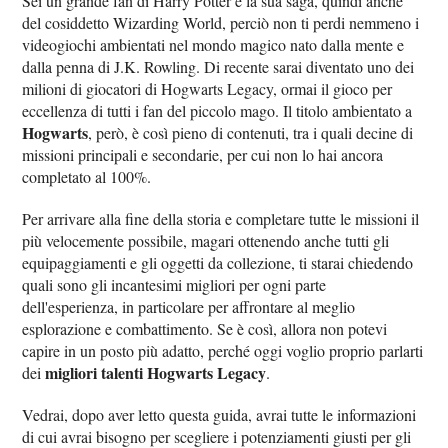
Sei un grande fan di Harry Potter e la sua saga, quindi anche
del cosiddetto Wizarding World, perciò non ti perdi nemmeno i
videogiochi ambientati nel mondo magico nato dalla mente e
dalla penna di J.K. Rowling. Di recente sarai diventato uno dei
milioni di giocatori di Hogwarts Legacy, ormai il gioco per
eccellenza di tutti i fan del piccolo mago. Il titolo ambientato a
Hogwarts
, però, è così pieno di contenuti, tra i quali decine di
missioni principali e secondarie, per cui non lo hai ancora
completato al 100%.
Per arrivare alla fine della storia e completare tutte le missioni il
più velocemente possibile, magari ottenendo anche tutti gli
equipaggiamenti e gli oggetti da collezione, ti starai chiedendo
quali sono gli incantesimi migliori per ogni parte
dell'esperienza, in particolare per affrontare al meglio
esplorazione e combattimento. Se è così, allora non potevi
capire in un posto più adatto, perché oggi voglio proprio parlarti
migliori talenti Hogwarts Legacy
dei
.
Vedrai, dopo aver letto questa guida, avrai tutte le informazioni
di cui avrai bisogno per scegliere i potenziamenti giusti per gli