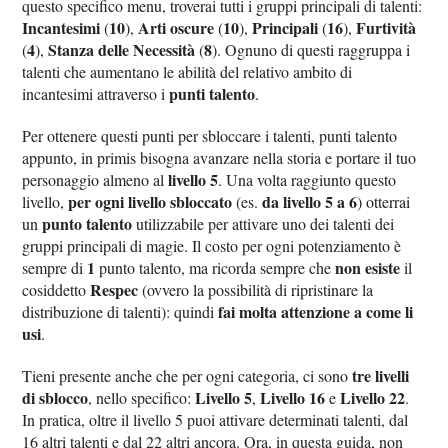
questo specifico menu, troverai tutti i gruppi principali di talenti:
Incantesimi
10
Arti oscure
10
Principali
16
Furtività
(
),
(
),
(
),
4
Stanza delle Necessità
8
(
),
(
). Ognuno di questi raggruppa i
talenti che aumentano le abilità del relativo ambito di
punti talento
incantesimi attraverso i
.
Per ottenere questi punti per sbloccare i talenti, punti talento
appunto, in primis bisogna avanzare nella storia e portare il tuo
livello 5
personaggio almeno al
. Una volta raggiunto questo
per ogni livello sbloccato
da livello 5 a 6
livello,
(es.
) otterrai
punto talento
un
utilizzabile per attivare uno dei talenti dei
gruppi principali di magie. Il costo per ogni potenziamento è
1
non esiste
sempre di
punto talento, ma ricorda sempre che
il
Respec
cosiddetto
(ovvero la possibilità di ripristinare la
fai molta attenzione a come li
distribuzione di talenti): quindi
usi
.
tre livelli
Tieni presente anche che per ogni categoria, ci sono
di sblocco
Livello 5
Livello 16
Livello 22
, nello specifico:
,
e
.
In pratica, oltre il livello 5 puoi attivare determinati talenti, dal
16 altri talenti e dal 22 altri ancora. Ora, in questa guida, non