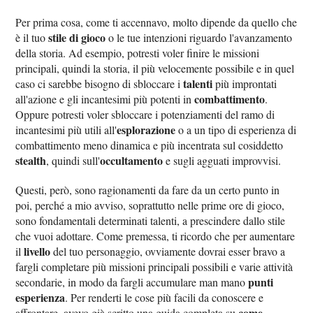
Per prima cosa, come ti accennavo, molto dipende da quello che
stile di gioco
è il tuo
o le tue intenzioni riguardo l'avanzamento
della storia. Ad esempio, potresti voler finire le missioni
principali, quindi la storia, il più velocemente possibile e in quel
talenti
caso ci sarebbe bisogno di sbloccare i
più improntati
combattimento
all'azione e gli incantesimi più potenti in
.
Oppure potresti voler sbloccare i potenziamenti del ramo di
esplorazione
incantesimi più utili all'
o a un tipo di esperienza di
combattimento meno dinamica e più incentrata sul cosiddetto
stealth
occultamento
, quindi sull'
e sugli agguati improvvisi.
Questi, però, sono ragionamenti da fare da un certo punto in
poi, perché a mio avviso, soprattutto nelle prime ore di gioco,
sono fondamentali determinati talenti, a prescindere dallo stile
che vuoi adottare. Come premessa, ti ricordo che per aumentare
livello
il
del tuo personaggio, ovviamente dovrai esser bravo a
fargli completare più missioni principali possibili e varie attività
punti
secondarie, in modo da fargli accumulare man mano
esperienza
. Per renderti le cose più facili da conoscere e
come
affrontare, avevo già scritto una guida completa su