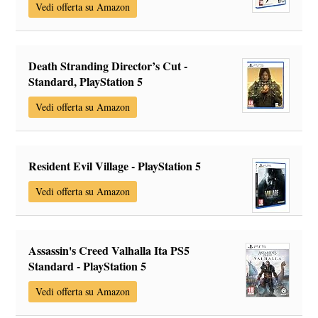
Vedi offerta su Amazon
Death Stranding Director’s Cut -
Standard, PlayStation 5
Vedi offerta su Amazon
Resident Evil Village - PlayStation 5
Vedi offerta su Amazon
Assassin's Creed Valhalla Ita PS5
Standard - PlayStation 5
Vedi offerta su Amazon