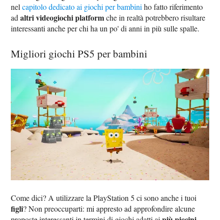
nel
capitolo dedicato ai giochi per bambini
ho fatto riferimento
altri videogiochi platform
ad
che in realtà potrebbero risultare
interessanti anche per chi ha un po' di anni in più sulle spalle.
Migliori giochi PS5 per bambini
Come dici? A utilizzare la PlayStation 5 ci sono anche i tuoi
figli
? Non preoccuparti: mi appresto ad approfondire alcune
più piccini
proposte interessanti in termini di giochi adatti ai
,