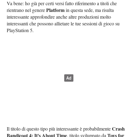
Va bene: ho già per certi versi fatto riferimento a titoli che
Platform
rientrano nel genere
in questa sede, ma risulta
interessante approfondire anche altre produzioni molto
interessanti che possono allietare le tue sessioni di gioco su
PlayStation 5.
Crash
Il titolo di questo tipo più interessante è probabilmente
Bandicoot 4: It's About Time
Toys for
, titolo sviluppato da