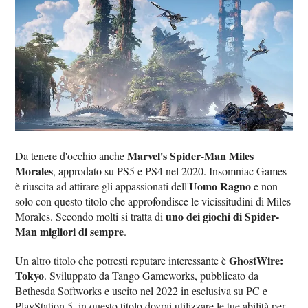
Marvel's Spider-Man Miles
Da tenere d'occhio anche
Morales
, approdato su PS5 e PS4 nel 2020. Insomniac Games
Uomo Ragno
è riuscita ad attirare gli appassionati dell'
e non
solo con questo titolo che approfondisce le vicissitudini di Miles
uno dei giochi di Spider-
Morales. Secondo molti si tratta di
Man migliori di sempre
.
GhostWire:
Un altro titolo che potresti reputare interessante è
Tokyo
. Sviluppato da Tango Gameworks, pubblicato da
Bethesda Softworks e uscito nel 2022 in esclusiva su PC e
PlayStation 5, in questo titolo dovrai utilizzare le tue abilità per