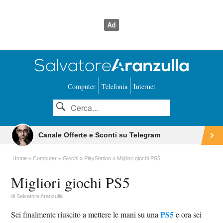
Computer
Telefonia
Internet
Canale Offerte e Sconti su Telegram
Home
Computer
Giochi
PlayStation
Migliori giochi PS5
Migliori giochi PS5
di
Salvatore Aranzulla
PS5
Sei finalmente riuscito a mettere le mani su una
e ora sei