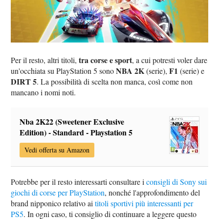
tra corse e sport
Per il resto, altri titoli,
, a cui potresti voler dare
NBA 2K
F1
un'occhiata su PlayStation 5 sono
(serie),
(serie) e
DIRT 5
. La possibilità di scelta non manca, così come non
mancano i nomi noti.
Nba 2K22 (Sweetener Exclusive
Edition) - Standard - Playstation 5
Vedi offerta su Amazon
Potrebbe per il resto interessarti consultare i
consigli di Sony sui
giochi di corse per PlayStation
, nonché l'approfondimento del
brand nipponico relativo ai
titoli sportivi più interessanti per
PS5
. In ogni caso, ti consiglio di continuare a leggere questo