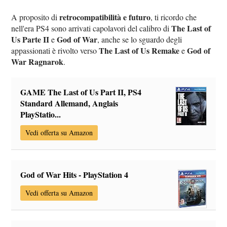
retrocompatibilità e futuro
A proposito di
, ti ricordo che
The Last of
nell'era PS4 sono arrivati capolavori del calibro di
Us Parte II
God of War
e
, anche se lo sguardo degli
The Last of Us Remake
God of
appassionati è rivolto verso
e
War Ragnarok
.
GAME The Last of Us Part II, PS4
Standard Allemand, Anglais
PlayStatio...
Vedi offerta su Amazon
God of War Hits - PlayStation 4
Vedi offerta su Amazon