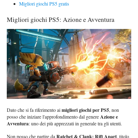
Migliori giochi PS5 gratis
Migliori giochi PS5: Azione e Avventura
migliori giochi per PS5
Dato che si fa riferimento ai
, non
Azione e
posso che iniziare l'approfondimento dal genere
Avventura
: uno dei più apprezzati in generale tra gli utenti.
Ratchet & Clank: Rift Apart
Non posso che partire da
, titolo