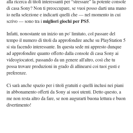
alla ricerca di titoli interessanti per “stressare” la potente console
di casa Sony? Non ti preoccupare, se vuoi posso darti una mano
io nella selezione e indicarti quelli che — nel momento in cui
migliori giochi per PS5
scrivo — sono tra i
.
Infatti, nonostante un inizio un po' limitato, col passare del
tempo il numero di titoli da approfondire anche su PlayStation 5
si sta facendo interessante. In questa sede mi appresto dunque
ad approfondire quanto offerto dalla console di casa Sony ai
videogiocatori, passando da un genere all'altro, così che tu
possa trovare produzioni in grado di allinearsi coi tuoi gusti e
preferenze.
Ci sarà anche spazio per i titoli gratuiti e quelli inclusi nei piani
in abbonamento offerti da Sony ai suoi utenti. Detto questo, a
me non resta altro da fare, se non augurarti buona lettura e buon
divertimento!