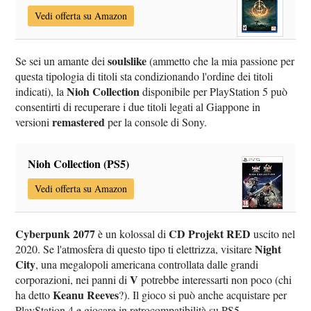
Vedi offerta su Amazon
soulslike
Se sei un amante dei
(ammetto che la mia passione per
questa tipologia di titoli sta condizionando l'ordine dei titoli
Nioh Collection
indicati), la
disponibile per PlayStation 5 può
consentirti di recuperare i due titoli legati al Giappone in
remastered
versioni
per la console di Sony.
Nioh Collection (PS5)
Vedi offerta su Amazon
Cyberpunk 2077
CD Projekt RED
è un kolossal di
uscito nel
Night
2020. Se l'atmosfera di questo tipo ti elettrizza, visitare
City
, una megalopoli americana controllata dalle grandi
V
corporazioni, nei panni di
potrebbe interessarti non poco (chi
Keanu Reeves
ha detto
?). Il gioco si può anche acquistare per
PlayStation 4 e giocare in retrocompatibilità su PS5.