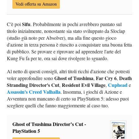
Vedi offerta su Amazon
Sifu
C'è poi
. Probabilmente in pochi avrebbero puntato sul
titolo inizialmente, nonostante sia stato sviluppato da Sloclap
(studio già noto per Absolver), ma alla fine questo gioco
d'azione in terza persona è riuscito a conquistare una buona fetta
di pubblico. Se provare e riprovare ad apprendere l'arte del
Kung Fu fa per te, ora sai dove rivolgere lo sguardo.
Al netto di questi consigli, altri titoli ricchi d'azione che potresti
Ghost of Tsushima
Far Cry 6
Death
voler approfondire sono
,
,
Stranding Director's Cut
Resident Evil Village
Cuphead
,
,
e
Assassin's Creed Valhalla
. Insomma, i giochi di Azione e
Avventura non mancano di certo su PlayStation 5: adesso puoi
scegliere quelli che fanno maggiormente al caso tuo.
Ghost of Tsushima Director’s Cut -
PlayStation 5