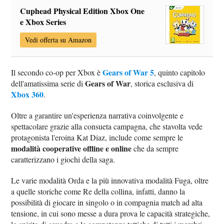
Cuphead Physical Edition Xbox One
e Xbox Series
Vedi offerta su Amazon
Gears of War 5
Il secondo co-op per Xbox è
, quinto capitolo
Gears of War
dell'amatissima serie di
, storica esclusiva di
Xbox 360
.
Oltre a garantire un'esperienza narrativa coinvolgente e
spettacolare grazie alla consueta campagna, che stavolta vede
protagonista l'eroina Kat Diaz, include come sempre le
modalità cooperative offline e online
che da sempre
caratterizzano i giochi della saga.
Le varie modalità Orda e la più innovativa modalità Fuga, oltre
a quelle storiche come Re della collina, infatti, danno la
possibilità di giocare in singolo o in compagnia match ad alta
tensione, in cui sono messe a dura prova le capacità strategiche,