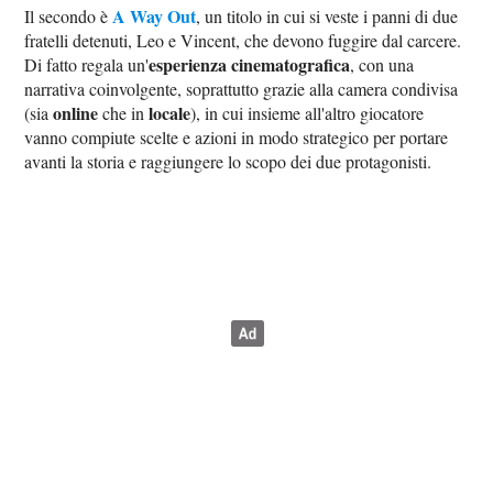
A Way Out
Il secondo è
, un titolo in cui si veste i panni di due
fratelli detenuti, Leo e Vincent, che devono fuggire dal carcere.
esperienza cinematografica
Di fatto regala un'
, con una
narrativa coinvolgente, soprattutto grazie alla camera condivisa
online
locale
(sia
che in
), in cui insieme all'altro giocatore
vanno compiute scelte e azioni in modo strategico per portare
avanti la storia e raggiungere lo scopo dei due protagonisti.