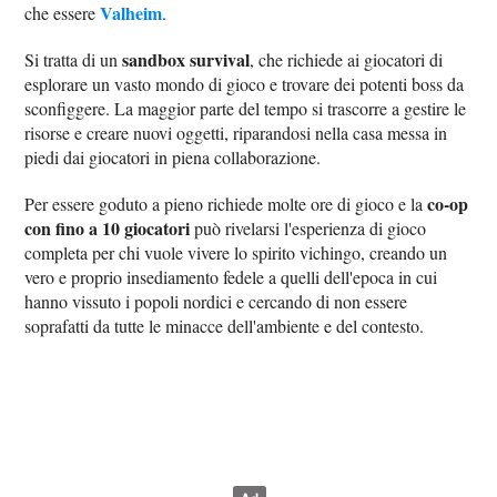
Valheim
che essere
.
sandbox survival
Si tratta di un
, che richiede ai giocatori di
esplorare un vasto mondo di gioco e trovare dei potenti boss da
sconfiggere. La maggior parte del tempo si trascorre a gestire le
risorse e creare nuovi oggetti, riparandosi nella casa messa in
piedi dai giocatori in piena collaborazione.
co-op
Per essere goduto a pieno richiede molte ore di gioco e la
con fino a 10 giocatori
può rivelarsi l'esperienza di gioco
completa per chi vuole vivere lo spirito vichingo, creando un
vero e proprio insediamento fedele a quelli dell'epoca in cui
hanno vissuto i popoli nordici e cercando di non essere
soprafatti da tutte le minacce dell'ambiente e del contesto.