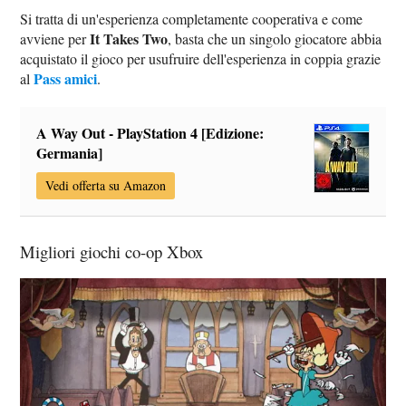
Si tratta di un'esperienza completamente cooperativa e come
It Takes Two
avviene per
, basta che un singolo giocatore abbia
acquistato il gioco per usufruire dell'esperienza in coppia grazie
Pass amici
al
.
A Way Out - PlayStation 4 [Edizione:
Germania]
Vedi offerta su Amazon
Migliori giochi co-op Xbox