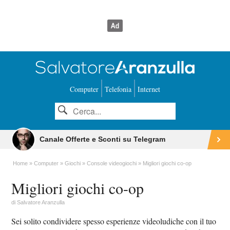
Computer
Telefonia
Internet
Canale Offerte e Sconti su Telegram
Home
Computer
Giochi
Console videogiochi
Migliori giochi co-op
Migliori giochi co-op
di
Salvatore Aranzulla
Sei solito condividere spesso esperienze videoludiche con il tuo