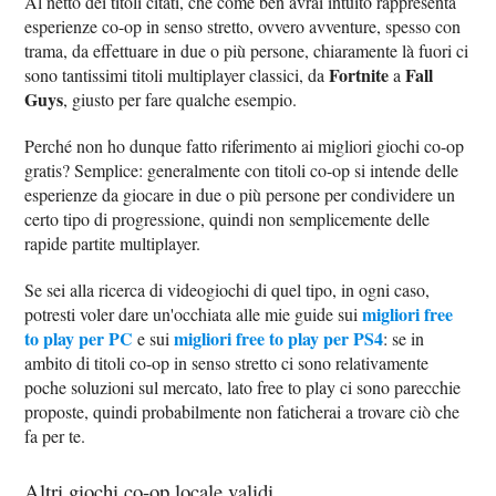
Al netto dei titoli citati, che come ben avrai intuito rappresenta
esperienze co-op in senso stretto, ovvero avventure, spesso con
trama, da effettuare in due o più persone, chiaramente là fuori ci
Fortnite
Fall
sono tantissimi titoli multiplayer classici, da
a
Guys
, giusto per fare qualche esempio.
Perché non ho dunque fatto riferimento ai migliori giochi co-op
gratis? Semplice: generalmente con titoli co-op si intende delle
esperienze da giocare in due o più persone per condividere un
certo tipo di progressione, quindi non semplicemente delle
rapide partite multiplayer.
Se sei alla ricerca di videogiochi di quel tipo, in ogni caso,
migliori free
potresti voler dare un'occhiata alle mie guide sui
to play per PC
migliori free to play per PS4
e sui
: se in
ambito di titoli co-op in senso stretto ci sono relativamente
poche soluzioni sul mercato, lato free to play ci sono parecchie
proposte, quindi probabilmente non faticherai a trovare ciò che
fa per te.
Altri giochi co-op locale validi