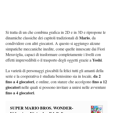
Si tratta di un che combina grafica in 2D e in 3D e ripropone le
Mario
dinamiche classiche dei capitoli tradizionali di
, da
condividere con altri giocatori. A questo si aggiungo alcune
simpatiche meccaniche inedite, come quelle innescate dai Fiori
Meraviglia, capaci di trasformare completamente i livelli con
Yoshi
effetti imprevedibili o il trasporto degli oggetti grazie a
.
La varietà di personaggi giocabili fa felici tutti gli amanti della
da 2
serie e la cooperativa è studiata benissimo sia in locale,
fino a 4 giocatori
fino a 12
, e online, con stanze che accolgono
giocatori
nelle quali si possono invitare a unirsi nelle avventure
fino a 4 giocatori
.
SUPER MARIO BROS. WONDER-