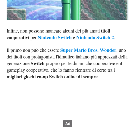
titoli
Infine, non possono mancare alcuni dei più amati
cooperativi
Nintendo Switch
Nintendo Switch 2
per
e
.
Super Mario Bros. Wonder
Il primo non può che essere
, uno
dei titoli con protagonista l'idraulico italiano più apprezzati della
Switch
generazione
proprio per le dinamiche cooperative e il
gameplay cooperativo, che lo fanno rientrare di certo tra i
migliori giochi co-op Switch online di sempre
.