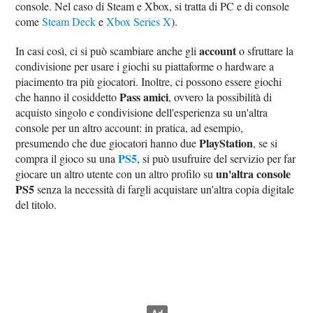
console. Nel caso di Steam e Xbox, si tratta di PC e di console
come
Steam Deck
e
Xbox Series X
).
account
In casi così, ci si può scambiare anche gli
o sfruttare la
condivisione per usare i giochi su piattaforme o hardware a
piacimento tra più giocatori. Inoltre, ci possono essere giochi
Pass amici
che hanno il cosiddetto
, ovvero la possibilità di
acquisto singolo e condivisione dell'esperienza su un'altra
console per un altro account: in pratica, ad esempio,
PlayStation
presumendo che due giocatori hanno due
, se si
PS5
compra il gioco su una
, si può usufruire del servizio per far
un'altra console
giocare un altro utente con un altro profilo su
PS5
senza la necessità di fargli acquistare un'altra copia digitale
del titolo.