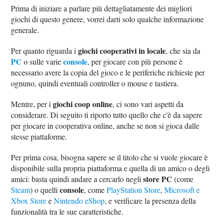
Prima di iniziare a parlare più dettagliatamente dei migliori
giochi di questo genere, vorrei darti solo qualche informazione
generale.
giochi cooperativi in locale
Per quanto riguarda i
, che sia da
PC
console
o sulle varie
, per giocare con più persone è
necessario avere la copia del gioco e le periferiche richieste per
ognuno, quindi eventuali controller o mouse e tastiera.
giochi coop online
Mentre, per i
, ci sono vari aspetti da
considerare. Di seguito ti riporto tutto quello che c'è da sapere
per giocare in cooperativa online, anche se non si gioca dalle
stesse piattaforme.
Per prima cosa, bisogna sapere se il titolo che si vuole giocare è
disponibile sulla propria piattaforma e quella di un amico o degli
store PC
amici: basta quindi andare a cercarlo negli
(come
console
Steam
) o quelli
, come
PlayStation Store
,
Microsoft e
Xbox Store
e
Nintendo eShop
, e verificare la presenza della
funzionalità tra le sue caratteristiche.