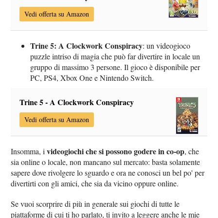
Vedi offerta su Amazon
Trine 5: A Clockwork Conspiracy
: un videogioco
puzzle intriso di magia che può far divertire in locale un
gruppo di massimo 3 persone. Il gioco è disponibile per
PC, PS4, Xbox One e Nintendo Switch.
Trine 5 - A Clockwork Conspiracy
Vedi offerta su Amazon
videogiochi che si possono godere in co-op
Insomma, i
, che
sia online o locale, non mancano sul mercato: basta solamente
sapere dove rivolgere lo sguardo e ora ne conosci un bel po' per
divertirti con gli amici, che sia da vicino oppure online.
Se vuoi scorprire di più in generale sui giochi di tutte le
piattaforme di cui ti ho parlato, ti invito a leggere anche le mie