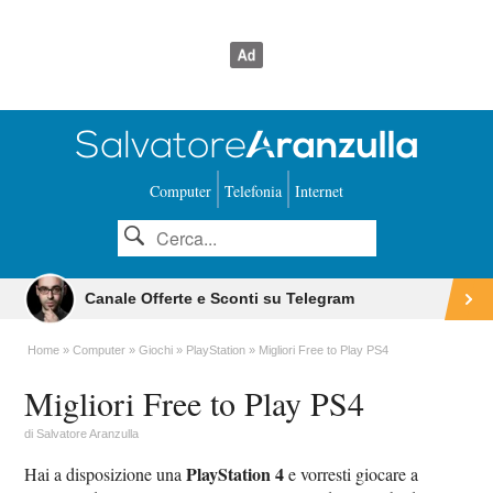
Computer
Telefonia
Internet
Canale Offerte e Sconti su Telegram
Home
Computer
Giochi
PlayStation
Migliori Free to Play PS4
Migliori Free to Play PS4
di
Salvatore Aranzulla
PlayStation 4
Hai a disposizione una
e vorresti giocare a