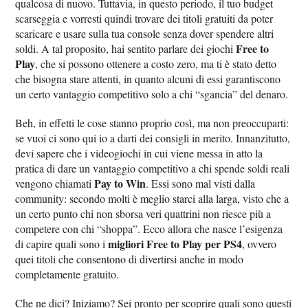
qualcosa di nuovo. Tuttavia, in questo periodo, il tuo budget
scarseggia e vorresti quindi trovare dei titoli gratuiti da poter
scaricare e usare sulla tua console senza dover spendere altri
Free to
soldi. A tal proposito, hai sentito parlare dei giochi
Play
, che si possono ottenere a costo zero, ma ti è stato detto
che bisogna stare attenti, in quanto alcuni di essi garantiscono
un certo vantaggio competitivo solo a chi “sgancia” del denaro.
Beh, in effetti le cose stanno proprio così, ma non preoccuparti:
se vuoi ci sono qui io a darti dei consigli in merito. Innanzitutto,
devi sapere che i videogiochi in cui viene messa in atto la
pratica di dare un vantaggio competitivo a chi spende soldi reali
Pay to Win
vengono chiamati
. Essi sono mal visti dalla
community: secondo molti è meglio starci alla larga, visto che a
un certo punto chi non sborsa veri quattrini non riesce più a
competere con chi “shoppa”. Ecco allora che nasce l’esigenza
migliori Free to Play per PS4
di capire quali sono i
, ovvero
quei titoli che consentono di divertirsi anche in modo
completamente gratuito.
Che ne dici? Iniziamo? Sei pronto per scoprire quali sono questi