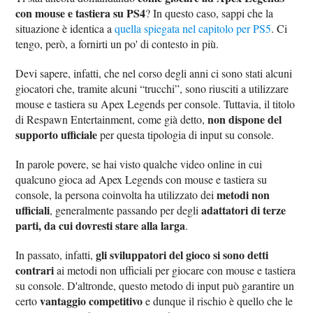
con mouse e tastiera su PS4
? In questo caso, sappi che la
situazione è identica a
quella spiegata nel capitolo per PS5
. Ci
tengo, però, a fornirti un po' di contesto in più.
Devi sapere, infatti, che nel corso degli anni ci sono stati alcuni
giocatori che, tramite alcuni “trucchi”, sono riusciti a utilizzare
mouse e tastiera su Apex Legends per console. Tuttavia, il titolo
non dispone del
di Respawn Entertainment, come già detto,
supporto ufficiale
per questa tipologia di input su console.
In parole povere, se hai visto qualche video online in cui
qualcuno gioca ad Apex Legends con mouse e tastiera su
metodi non
console, la persona coinvolta ha utilizzato dei
ufficiali
adattatori di terze
, generalmente passando per degli
parti, da cui dovresti stare alla larga
.
gli sviluppatori del gioco si sono detti
In passato, infatti,
contrari
ai metodi non ufficiali per giocare con mouse e tastiera
su console. D'altronde, questo metodo di input può garantire un
vantaggio competitivo
certo
e dunque il rischio è quello che le