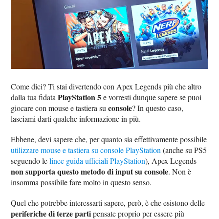
Come dici? Ti stai divertendo con Apex Legends più che altro
PlayStation 5
dalla tua fidata
e vorresti dunque sapere se puoi
console
giocare con mouse e tastiera su
? In questo caso,
lasciami darti qualche informazione in più.
Ebbene, devi sapere che, per quanto sia effettivamente possibile
utilizzare mouse e tastiera su console PlayStation
(anche su PS5
seguendo le
linee guida ufficiali PlayStation
), Apex Legends
non supporta questo metodo di input su console
. Non è
insomma possibile fare molto in questo senso.
Quel che potrebbe interessarti sapere, però, è che esistono delle
periferiche di terze parti
pensate proprio per essere più