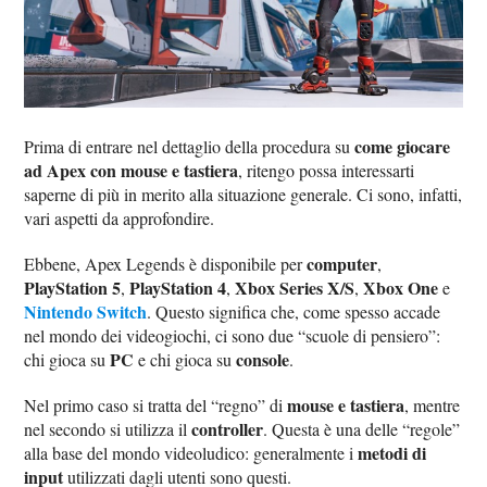
come giocare
Prima di entrare nel dettaglio della procedura su
ad Apex con mouse e tastiera
, ritengo possa interessarti
saperne di più in merito alla situazione generale. Ci sono, infatti,
vari aspetti da approfondire.
computer
Ebbene, Apex Legends è disponibile per
,
PlayStation 5
PlayStation 4
Xbox Series X/S
Xbox One
,
,
,
e
Nintendo Switch
. Questo significa che, come spesso accade
nel mondo dei videogiochi, ci sono due “scuole di pensiero”:
PC
console
chi gioca su
e chi gioca su
.
mouse e tastiera
Nel primo caso si tratta del “regno” di
, mentre
controller
nel secondo si utilizza il
. Questa è una delle “regole”
metodi di
alla base del mondo videoludico: generalmente i
input
utilizzati dagli utenti sono questi.