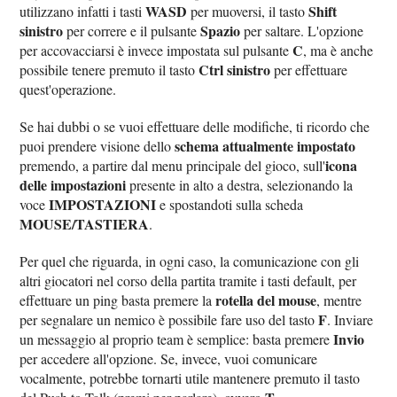
WASD
Shift
utilizzano infatti i tasti
per muoversi, il tasto
sinistro
Spazio
per correre e il pulsante
per saltare. L'opzione
C
per accovacciarsi è invece impostata sul pulsante
, ma è anche
Ctrl sinistro
possibile tenere premuto il tasto
per effettuare
quest'operazione.
Se hai dubbi o se vuoi effettuare delle modifiche, ti ricordo che
schema attualmente impostato
puoi prendere visione dello
icona
premendo, a partire dal menu principale del gioco, sull'
delle impostazioni
presente in alto a destra, selezionando la
IMPOSTAZIONI
voce
e spostandoti sulla scheda
MOUSE/TASTIERA
.
Per quel che riguarda, in ogni caso, la comunicazione con gli
altri giocatori nel corso della partita tramite i tasti default, per
rotella del mouse
effettuare un ping basta premere la
, mentre
F
per segnalare un nemico è possibile fare uso del tasto
. Inviare
Invio
un messaggio al proprio team è semplice: basta premere
per accedere all'opzione. Se, invece, vuoi comunicare
vocalmente, potrebbe tornarti utile mantenere premuto il tasto