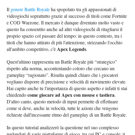
Il
genere Battle Royale
ha spopolato tra gli appassionati di
videogiochi soprattutto grazie al successo di titoli come Fortnite
e COD Warzone. Il mercato è dunque diventato molto vasto e
questo ha consentito anche ad altri videogiochi di ritagliarsi il
proprio spazio col passare del tempo: in questo contesto, tra i
titoli che hanno attirato di più l'attenzione, strizzando l'occhio
Apex Legends
all'ambito competitivo, c'è
.
Quest'ultimo rappresenta un Battle Royale più “strategico”
rispetto alla norma, accontentando coloro che cercano un
gameplay “ragionato”. Risulta quindi chiaro che i giocatori
vogliano disporre di precisione e velocità di movimento elevate.
Hai capito anche tu l'importanza di questo aspetto e infatti ti stai
come giocare ad Apex con mouse e tastiera
chiedendo
.
D'altro canto, questo metodo di input permette di effettuare
come si deve, anche in velocità, tutte le azioni che vengono
richieste dall'incessante ritmo del gameplay di un Battle Royale.
In questo tutorial analizzerò la questione nel suo complesso
parlandoti di varie piattaforme di gioco, tra cui PC e console: ti