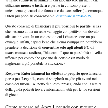
mouse e tastiera
utilizzano
e partite in cui sono presenti
controller
unicamente giocatori che fanno uso del
(o comunque
i titoli più popolari consentono di
disattivare il cross-play
).
bilanciare il più possibile le partite
Questo consente di
, senza
che nessuno abbia un reale vantaggio competitivo non dovuto
cheater
alla sua bravura. In un contesto in cui i
sono un po'
ovunque, infatti, capisci bene che alcuni sviluppatori potrebbero
consentire solo agli utenti PC di
prendere la decisione di
usare mouse e tastiera
, “bloccando” questa possibilità a livello
ufficiale per coloro che giocano da console (in modo da
migliorare il più possibile la situazione).
Respawn Entertainment ha effettuato proprio questa scelta
per Apex Legends
, come ti spiegherò meglio più avanti nel
corso del tutorial. Al netto di questo, proseguendo con la lettura
della guida potresti trovare informazioni utili per le tue sessioni
di gioco.
Come giocare ad Apex Legends con mouse e