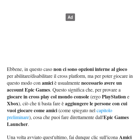
non ci sono opzioni interne al gioco
Ebbene, in questo caso
per abilitare/disabilitare il cross platform, ma per poter giocare in
amici
necessario avere un
questo modo con
è usualmente
account Epic Games
. Questo significa che, per provare a
giocare in cross play col mondo console
PlayStation
(ergo
e
Xbox
aggiungere le persone con cui
), ciò che ti basta fare è
vuoi giocare come amici
(come spiegato nel
capitolo
Epic Games
preliminare
), cosa che puoi fare direttamente dall'
Launcher
.
Amici
Una volta avviato quest'ultimo, fai dunque clic sull'icona