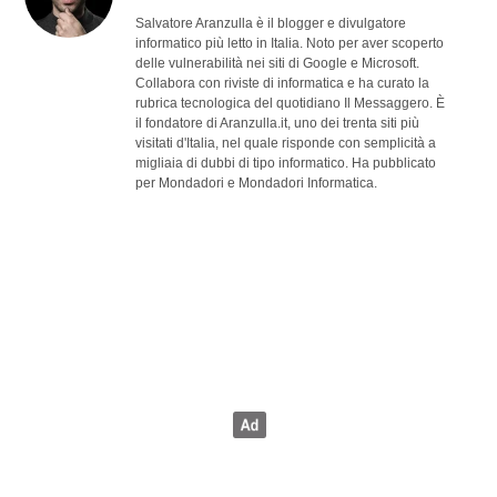
Salvatore Aranzulla è il blogger e divulgatore
informatico più letto in Italia. Noto per aver scoperto
delle vulnerabilità nei siti di Google e Microsoft.
Collabora con riviste di informatica e ha curato la
rubrica tecnologica del quotidiano Il Messaggero. È
il fondatore di Aranzulla.it, uno dei trenta siti più
visitati d'Italia, nel quale risponde con semplicità a
migliaia di dubbi di tipo informatico. Ha pubblicato
per Mondadori e Mondadori Informatica.