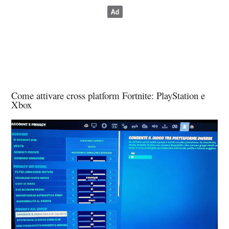
Come attivare cross platform Fortnite: PlayStation e
Xbox