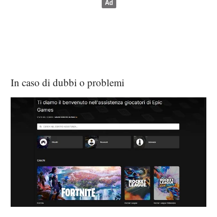
In caso di dubbi o problemi