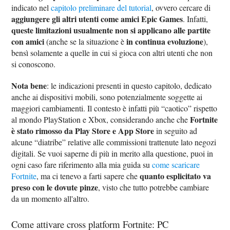
indicato nel
capitolo preliminare del tutorial
, ovvero cercare di
aggiungere gli altri utenti come amici Epic Games
. Infatti,
queste limitazioni usualmente non si applicano alle partite
con amici
in continua evoluzione
(anche se la situazione è
),
bensì solamente a quelle in cui si gioca con altri utenti che non
si conoscono.
Nota bene
: le indicazioni presenti in questo capitolo, dedicato
anche ai dispositivi mobili, sono potenzialmente soggette ai
maggiori cambiamenti. Il contesto è infatti più “caotico” rispetto
Fortnite
al mondo PlayStation e Xbox, considerando anche che
è stato rimosso da Play Store e App Store
in seguito ad
alcune “diatribe” relative alle commissioni trattenute lato negozi
digitali. Se vuoi saperne di più in merito alla questione, puoi in
ogni caso fare riferimento alla mia guida su
come scaricare
quanto esplicitato va
Fortnite
, ma ci tenevo a farti sapere che
preso con le dovute pinze
, visto che tutto potrebbe cambiare
da un momento all'altro.
Come attivare cross platform Fortnite: PC