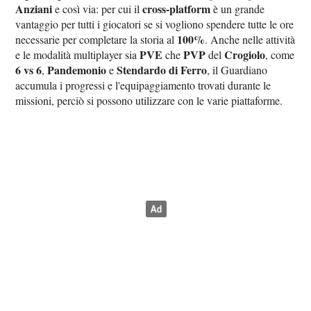
Anziani
cross-platform
e così via: per cui il
è un grande
vantaggio per tutti i giocatori se si vogliono spendere tutte le ore
100%
necessarie per completare la storia al
. Anche nelle attività
PVE
PVP
Crogiolo
e le modalità multiplayer sia
che
del
, come
6 vs 6
Pandemonio
Stendardo di Ferro
,
e
, il Guardiano
accumula i progressi e l'equipaggiamento trovati durante le
missioni, perciò si possono utilizzare con le varie piattaforme.