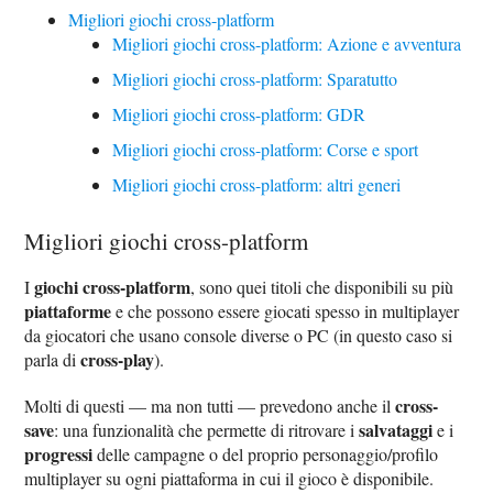
Migliori giochi cross-platform
Migliori giochi cross-platform: Azione e avventura
Migliori giochi cross-platform: Sparatutto
Migliori giochi cross-platform: GDR
Migliori giochi cross-platform: Corse e sport
Migliori giochi cross-platform: altri generi
Migliori giochi cross-platform
giochi cross-platform
I
, sono quei titoli che disponibili su più
piattaforme
e che possono essere giocati spesso in multiplayer
da giocatori che usano console diverse o PC (in questo caso si
cross-play
parla di
).
cross-
Molti di questi — ma non tutti — prevedono anche il
save
salvataggi
: una funzionalità che permette di ritrovare i
e i
progressi
delle campagne o del proprio personaggio/profilo
multiplayer su ogni piattaforma in cui il gioco è disponibile.