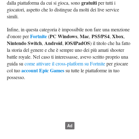
gratuiti
dalla piattaforma da cui si gioca, sono
per tutti i
giocatori, aspetto che lo distingue da molti dei live service
simili.
Infine, in questa categoria è impossibile non fare una menzione
Fortnite
PC Windows
Mac
PS5/PS4
Xbox
d'onore per
(
,
,
,
,
Nintendo Switch
Android
iOS/iPadOS
,
,
) il titolo che ha fatto
la storia del genere e che è sempre uno dei più amati shooter
battle royale. Nel caso ti interessasse, avevo scritto proprio una
guida su
come attivare il cross-platform su Fortnite
per giocare
account Epic Games
col tuo
su tutte le piattaforme in tuo
possesso.