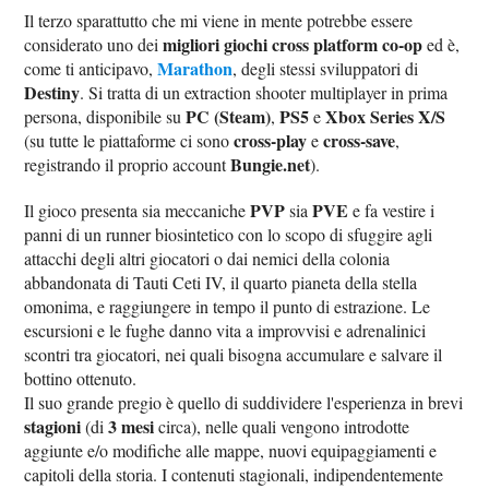
Il terzo sparattutto che mi viene in mente potrebbe essere
migliori giochi cross platform co-op
considerato uno dei
ed è,
Marathon
come ti anticipavo,
, degli stessi sviluppatori di
Destiny
. Si tratta di un extraction shooter multiplayer in prima
PC (Steam)
PS5
Xbox Series X/S
persona, disponibile su
,
e
cross-play
cross-save
(su tutte le piattaforme ci sono
e
,
Bungie.net
registrando il proprio account
).
PVP
PVE
Il gioco presenta sia meccaniche
sia
e fa vestire i
panni di un runner biosintetico con lo scopo di sfuggire agli
attacchi degli altri giocatori o dai nemici della colonia
abbandonata di Tauti Ceti IV, il quarto pianeta della stella
omonima, e raggiungere in tempo il punto di estrazione. Le
escursioni e le fughe danno vita a improvvisi e adrenalinici
scontri tra giocatori, nei quali bisogna accumulare e salvare il
bottino ottenuto.
Il suo grande pregio è quello di suddividere l'esperienza in brevi
stagioni
3 mesi
(di
circa), nelle quali vengono introdotte
aggiunte e/o modifiche alle mappe, nuovi equipaggiamenti e
capitoli della storia. I contenuti stagionali, indipendentemente