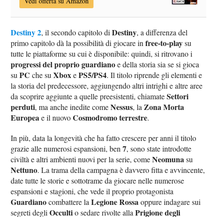
Vedi offerta su Amazon
Destiny 2
Destiny
, il secondo capitolo di
, a differenza del
free-to-play
primo capitolo dà la possibilità di giocare in
su
tutte le piattaforme su cui è disponibile: quindi, si ritrovano i
progressi del proprio guardiano
e della storia sia se si gioca
PC
Xbox
PS5/PS4
su
che su
e
. Il titolo riprende gli elementi e
la storia del predecessore, aggiungendo altri intrighi e altre aree
Settori
da scoprire aggiunte a quelle preesistenti, chiamate
perduti
Nessus
Zona Morta
, ma anche inedite come
, la
Europea
Cosmodromo terrestre
e il nuovo
.
In più, data la longevità che ha fatto crescere per anni il titolo
7
grazie alle numerosi espansioni, ben
, sono state introdotte
Neomuna
civiltà e altri ambienti nuovi per la serie, come
su
Nettuno
. La trama della campagna è davvero fitta e avvincente,
date tutte le storie e sottotrame da giocare nelle numerose
espansioni e stagioni, che vede il proprio protagonista
Guardiano
Legione Rossa
combattere la
oppure indagare sui
Occulti
Prigione degli
segreti degli
o sedare rivolte alla