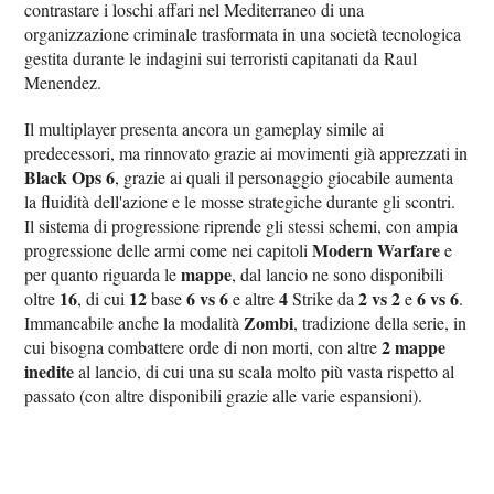
contrastare i loschi affari nel Mediterraneo di una
organizzazione criminale trasformata in una società tecnologica
gestita durante le indagini sui terroristi capitanati da Raul
Menendez.
Il multiplayer presenta ancora un gameplay simile ai
predecessori, ma rinnovato grazie ai movimenti già apprezzati in
Black Ops 6
, grazie ai quali il personaggio giocabile aumenta
la fluidità dell'azione e le mosse strategiche durante gli scontri.
Il sistema di progressione riprende gli stessi schemi, con ampia
Modern Warfare
progressione delle armi come nei capitoli
e
mappe
per quanto riguarda le
, dal lancio ne sono disponibili
16
12
6 vs 6
4
2 vs 2
6 vs 6
oltre
, di cui
base
e altre
Strike da
e
.
Zombi
Immancabile anche la modalità
, tradizione della serie, in
2 mappe
cui bisogna combattere orde di non morti, con altre
inedite
al lancio, di cui una su scala molto più vasta rispetto al
passato (con altre disponibili grazie alle varie espansioni).