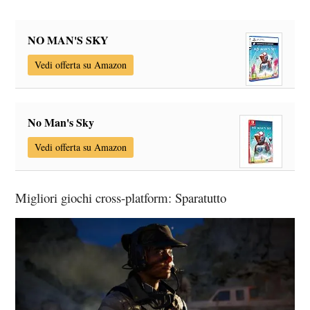
NO MAN'S SKY
Vedi offerta su Amazon
No Man's Sky
Vedi offerta su Amazon
Migliori giochi cross-platform: Sparatutto