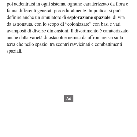
poi addentrarsi in ogni sistema, ognuno caratterizzato da flora e
fauna differenti generati proceduralmente. In pratica, si può
esplorazione spaziale
definire anche un simulatore di
, di vita
da astronauta, con lo scopo di “colonizzare” con basi e vari
avamposti di diverse dimensioni. Il divertimento è caratterizzato
anche dalla varietà di ostacoli e nemici da affrontare sia sulla
terra che nello spazio, tra scontri ravvicinati e combattimenti
spaziali.