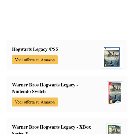
Hogwarts Legacy /PS5
Vedi offerta su Amazon
Warner Bros Hogwarts Legacy -
Nintendo Switch
Vedi offerta su Amazon
Warner Bros Hogwarts Legacy - XBox
Series X