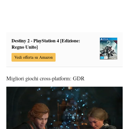
Destiny 2 - PlayStation 4 [Edizione:
Regno Unito]
Vedi offerta su Amazon
Migliori giochi cross-platform: GDR