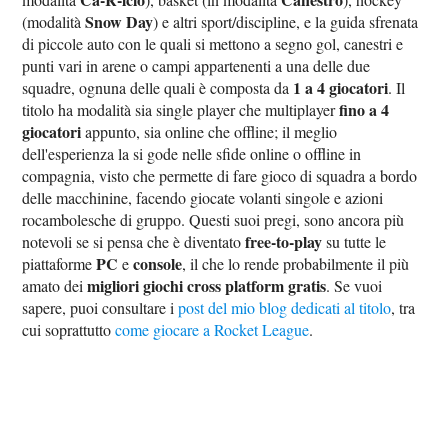
Snow Day
(modalità
) e altri sport/discipline, e la guida sfrenata
di piccole auto con le quali si mettono a segno gol, canestri e
punti vari in arene o campi appartenenti a una delle due
1 a 4 giocatori
squadre, ognuna delle quali è composta da
. Il
fino a 4
titolo ha modalità sia single player che multiplayer
giocatori
appunto, sia online che offline; il meglio
dell'esperienza la si gode nelle sfide online o offline in
compagnia, visto che permette di fare gioco di squadra a bordo
delle macchinine, facendo giocate volanti singole e azioni
rocambolesche di gruppo. Questi suoi pregi, sono ancora più
free-to-play
notevoli se si pensa che è diventato
su tutte le
PC
console
piattaforme
e
, il che lo rende probabilmente il più
migliori giochi cross platform gratis
amato dei
. Se vuoi
sapere, puoi consultare i
post del mio blog dedicati al titolo
, tra
cui soprattutto
come giocare a Rocket League
.