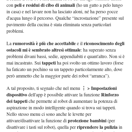
peli e residui di cibo di animali
con
(ho un gatto a pelo lungo
in casa) e nel lavare non ha lasciato aloni, né ha perso gocce
d'acqua lungo il percorso. Qualche “incrostazione” presente sul
pavimento della cucina è stata eliminata senza particolari
problemi.
rumorosità è più che accettabile
riconoscimento degli
La
e il
ostacoli mi è sembrato altresì ottimale
: ha superato senza
problemi divani bassi, sedie, appendiabiti e quant'altro. Non si è
tappeti
mai incastrato. Sui
ha poi svolto un ottimo lavoro (forse
ha faticato un pochino su un tappeto particolarmente alto, dove
però ammetto che la maggior parte dei robot “arranca”).
⋮ > Impostazioni
A tal proposito, ti segnalo che nel menu
dispositivo
Rinforzo
dell'app è possibile attivare la funzione
dei tappeti
che permette al robot di aumentare la potenza di
aspirazione in modo intelligente quando si trova sui tappeti.
Nello stesso menu ci sono anche le levette per
protezione bambini
attivare/disattivare la funzione di
(per
riprendere la pulizia
disattivare i tasti sul robot), quella per
in