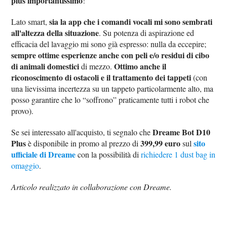
plus importantissimo
!
sia la app che i comandi vocali mi sono sembrati
Lato smart,
all'altezza della situazione
. Su potenza di aspirazione ed
efficacia del lavaggio mi sono già espresso: nulla da eccepire;
sempre ottime esperienze anche con peli e/o residui di cibo
di animali domestici
Ottimo anche il
di mezzo.
riconoscimento di ostacoli e il trattamento dei tappeti
(con
una lievissima incertezza su un tappeto particolarmente alto, ma
posso garantire che lo “soffrono” praticamente tutti i robot che
provo).
Dreame Bot D10
Se sei interessato all'acquisto, ti segnalo che
Plus
399,99 euro
sito
è disponibile in promo al prezzo di
sul
ufficiale di Dreame
con la possibilità di
richiedere 1 dust bag in
omaggio
.
Articolo realizzato in collaborazione con Dreame.