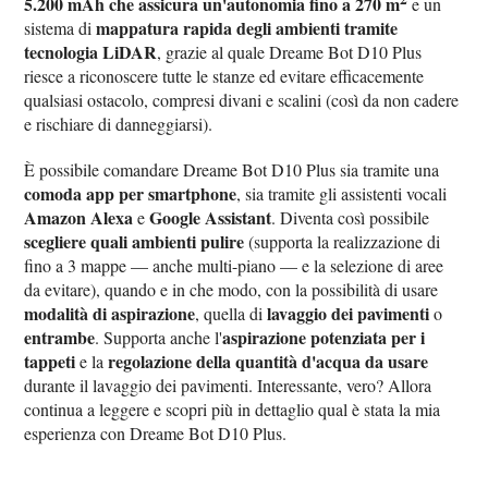
5.200 mAh che assicura un'autonomia fino a 270 m
e un
mappatura rapida degli ambienti tramite
sistema di
tecnologia LiDAR
, grazie al quale Dreame Bot D10 Plus
riesce a riconoscere tutte le stanze ed evitare efficacemente
qualsiasi ostacolo, compresi divani e scalini (così da non cadere
e rischiare di danneggiarsi).
È possibile comandare Dreame Bot D10 Plus sia tramite una
comoda app per smartphone
, sia tramite gli assistenti vocali
Amazon Alexa
Google Assistant
e
. Diventa così possibile
scegliere quali ambienti pulire
(supporta la realizzazione di
fino a 3 mappe — anche multi-piano — e la selezione di aree
da evitare), quando e in che modo, con la possibilità di usare
modalità di aspirazione
lavaggio dei pavimenti
, quella di
o
entrambe
aspirazione potenziata per i
. Supporta anche l'
tappeti
regolazione della quantità d'acqua da usare
e la
durante il lavaggio dei pavimenti. Interessante, vero? Allora
continua a leggere e scopri più in dettaglio qual è stata la mia
esperienza con Dreame Bot D10 Plus.