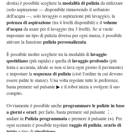
modalità di pulizia
destra) è possibile scegliere la
da utilizzare
(solo aspirazione — disponibile rimuovendo il serbatoio
dell'acqua —, solo lavaggio o aspirazione più lavaggio), la
potenza di aspirazione
volume
(tra 4 livelli disponibili) e il
d'acqua
da usare per il lavaggio (tra 3 livelli). Se si vuole
impostare un tipo di pulizia diversa per ogni stanza, è possibile
pulizia personalizzata
attivare la funzione
.
lavaggio
È possibile inoltre scegliere tra la modalità di
quotidiano
lavaggio profondo
(più rapida) e quella di
(più
lenta e accurata, ideale se non si lava ogni giorno il pavimento)
sequenza di pulizia
e impostare la
(cioè l'ordine in cui devono
essere pulite le stanze). Una volta regolate tutte le preferenze,
basta premere sul pulsante ▶ e il robot inizia a svolgere il suo
compito.
programmare le pulizie in base
Ovviamente è possibile anche
a giorni e orari
: per farlo, basta premere sul pulsante ⋮,
Pulizia programmata
(+)
andare in
e premere il pulsante
. Per
raggio di pulizia
orario di
ogni scenario è possibile regolare
,
inizio
ripetizione
e tipo di
.