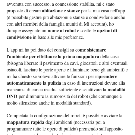
avvenuta con successo; a connessione stabilita, mi è stato
abitazione
stanze
proposto di creare
e
per la mia casa nell'app
(è possibile gestire più abitazioni e stanze e condividerle anche
con altri membri della famiglia muniti di Mi account), ho
nome al robot
opzioni di
dunque assegnato un
e scelto le
condivisione
in base alle mie preferenze.
come sistemare
L'app mi ha poi dato dei consigli su
l'ambiente per effettuare la prima mappatura
della casa
(bisogna liberare il pavimento da cavi, giocattoli e altri eventuali
ostacoli, lasciare le porte aperte e illuminare bene gli ambienti) e
riprendere
mi ha chiesto se volevo attivare le funzioni per
automaticamente la pulizia
in caso di interruzioni dovute alla
modalità
mancanza di carica residua sufficiente e se attivare la
DND
per diminuire la rumorosità del robot (che comunque è
molto silenzioso anche in modalità standard).
Completata la configurazione del robot, è possibile avviare la
mappatura rapida
degli ambienti (necessaria poi a
programmare tutte le opere di pulizia) premendo sull'apposito