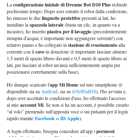
configurazione iniziale di Dreame Bot D10 Plus
La
richiede
pochissimo tempo. Dopo aver estratto il robot dalla confezione,
linguette protettive
ho rimosso le due
presenti ai lati, ho
spazzola laterale
installato la
(basta un clic, in quanto va a
piastra per il lavaggio
incastro), ho inserito
(precedentemente
riempita d'acqua; è importante non aggiungere solventi!) con
stazione di svuotamento
relativo panno e ho collegato la
alla
cavo
corrente con il
in dotazione (è importante lasciare almeno
1,5 metri di spazio libero davanti e 0,5 metri di spazio libero ai
lati, per lasciare al robot un'area sufficientemente ampia per
posizionarsi correttamente sulla base).
app Mi Home
Ho dunque scaricato l'
sul mio smartphone (è
disponibile sia su
Android
, sia su
iOS/iPadOS
), l'ho avviata e,
dopo aver accettato le condizioni d'uso, ho effettuato l'accesso
account Mi
al mio
. Se non si ha un account, è possibile crearlo
“al volo” premendo sull'apposita voce o sui pulsanti per il login
Facebook
ID Apple
rapido tramite
o
).
permessi
A login effettuato, bisogna concedere all'app i