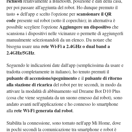
richiesti
relativamente a Bluetooth, posizione e dati della casa,
per poi passare all'aggiunta del robot. Ho dunque premuto il
+
scansionare il QR
tasto
dell'app e scelto l'opzione per
code
presente sul robot (sotto il coperchio); in alternativa è
Aggiungere un dispositivo
possibile scegliere l'opzione
che
scansiona i dispositivi nelle vicinanze o permette di aggiungerli
manualmente selezionandoli da un elenco. Da notare che
rete Wi-Fi a 2.4GHz o dual band a
bisogna usare una
2.4GHz/5GHz
.
Seguendo le indicazioni date dall'app (semplicissima da usare e
tradotta completamente in italiano), ho tenuto premuti il
pulsante di accensione/spegnimento
pulsante di ritorno
e il
alla stazione di ricarica
del robot per tre secondi, in modo da
attivare la modalità di abbinamento sul Dreame Bot D10 Plus
(cosa che viene segnalata da un suono emesso dal robot), sono
andato avanti nell'applicazione e ho connesso lo smartphone
rete Wi-Fi generata dal robot
alla
.
Stabilita la connessione, sono tornato nell'app Mi Home, dove
in pochi secondi la comunicazione tra smartphone e robot è