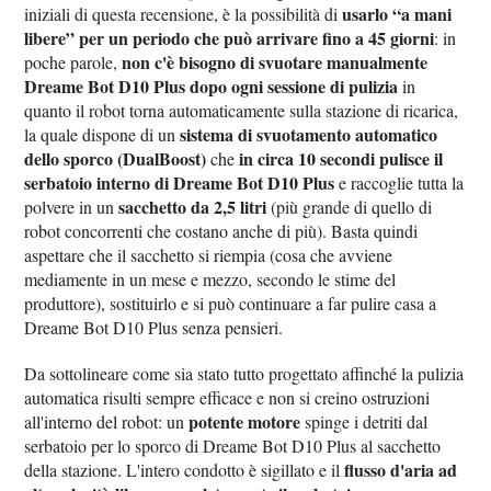
usarlo “a mani
iniziali di questa recensione, è la possibilità di
libere” per un periodo che può arrivare fino a 45 giorni
: in
non c'è bisogno di svuotare manualmente
poche parole,
Dreame Bot D10 Plus dopo ogni sessione di pulizia
in
quanto il robot torna automaticamente sulla stazione di ricarica,
sistema di svuotamento automatico
la quale dispone di un
dello sporco (DualBoost)
in circa 10 secondi pulisce il
che
serbatoio interno di Dreame Bot D10 Plus
e raccoglie tutta la
sacchetto da 2,5 litri
polvere in un
(più grande di quello di
robot concorrenti che costano anche di più). Basta quindi
aspettare che il sacchetto si riempia (cosa che avviene
mediamente in un mese e mezzo, secondo le stime del
produttore), sostituirlo e si può continuare a far pulire casa a
Dreame Bot D10 Plus senza pensieri.
Da sottolineare come sia stato tutto progettato affinché la pulizia
automatica risulti sempre efficace e non si creino ostruzioni
potente motore
all'interno del robot: un
spinge i detriti dal
serbatoio per lo sporco di Dreame Bot D10 Plus al sacchetto
flusso d'aria ad
della stazione. L'intero condotto è sigillato e il