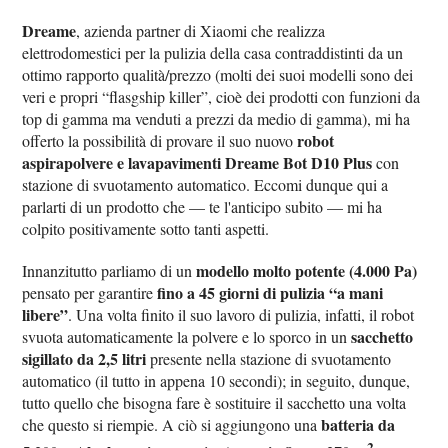
Dreame
, azienda partner di Xiaomi che realizza
elettrodomestici per la pulizia della casa contraddistinti da un
ottimo rapporto qualità/prezzo (molti dei suoi modelli sono dei
veri e propri “flasgship killer”, cioè dei prodotti con funzioni da
top di gamma ma venduti a prezzi da medio di gamma), mi ha
robot
offerto la possibilità di provare il suo nuovo
aspirapolvere e lavapavimenti Dreame Bot D10 Plus
con
stazione di svuotamento automatico. Eccomi dunque qui a
parlarti di un prodotto che — te l'anticipo subito — mi ha
colpito positivamente sotto tanti aspetti.
modello molto potente (4.000 Pa)
Innanzitutto parliamo di un
fino a 45 giorni di pulizia “a mani
pensato per garantire
libere”
. Una volta finito il suo lavoro di pulizia, infatti, il robot
sacchetto
svuota automaticamente la polvere e lo sporco in un
sigillato da 2,5 litri
presente nella stazione di svuotamento
automatico (il tutto in appena 10 secondi); in seguito, dunque,
tutto quello che bisogna fare è sostituire il sacchetto una volta
batteria da
che questo si riempie. A ciò si aggiungono una
2