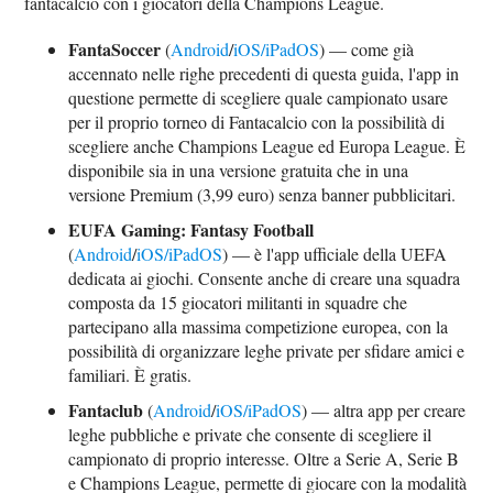
fantacalcio con i giocatori della Champions League.
FantaSoccer
(
Android
/
iOS/iPadOS
) — come già
accennato nelle righe precedenti di questa guida, l'app in
questione permette di scegliere quale campionato usare
per il proprio torneo di Fantacalcio con la possibilità di
scegliere anche Champions League ed Europa League. È
disponibile sia in una versione gratuita che in una
versione Premium (3,99 euro) senza banner pubblicitari.
EUFA Gaming: Fantasy Football
(
Android
/
iOS/iPadOS
) — è l'app ufficiale della UEFA
dedicata ai giochi. Consente anche di creare una squadra
composta da 15 giocatori militanti in squadre che
partecipano alla massima competizione europea, con la
possibilità di organizzare leghe private per sfidare amici e
familiari. È gratis.
Fantaclub
(
Android
/
iOS/iPadOS
) — altra app per creare
leghe pubbliche e private che consente di scegliere il
campionato di proprio interesse. Oltre a Serie A, Serie B
e Champions League, permette di giocare con la modalità