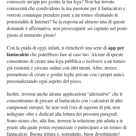
conoscere un'app per gestire la tua lega? Non hai trovato
conoscenti che condividono la tua passione per il fantacalcio e
vorresti comunque prendere parte a un torneo sfruttando le
potenzialità di Internet? Se la risposta ad almeno una di queste
domande è affermativa, non preoccuparti: sei capitato nel posto
giusto al momento giusto!
app per
Con la guida di oggi, infatti, ti elencherò una serie di
fantacalcio
che potrebbero fare al caso tuo. Alcune di queste
consentono di creare una lega pubblica o iscriversi a un torneo
già esistente e giocare online con altri utenti. Altre, invece,
permettono di creare e gestire leghe private con i propri amici,
personalizzando ogni aspetto del gioco.
Inoltre, troverai anche alcune applicazioni “alternative” che ti
consentiranno di giocare al fantacalcio con i calciatori di altri
campionati europei. Se non vedi l'ora di saperne di più, non
indugiare oltre e dedicati alla lettura dei prossimi paragrafi.
Sono sicuro che, alla fine, troverai la soluzione più adatta a te
grazie alla quale potrai organizzare o partecipare a un torneo di
fantacalcio. Buona lettura e, soprattutto, buon divertimento!