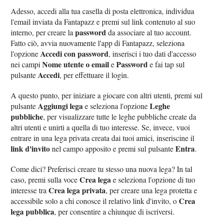
Adesso, accedi alla tua casella di posta elettronica, individua
l'email inviata da Fantapazz e premi sul link contenuto al suo
password
interno, per creare la
da associare al tuo account.
Fatto ciò, avvia nuovamente l'app di Fantapazz, seleziona
Accedi con password
l'opzione
, inserisci i tuo dati d'accesso
Nome utente o email
Password
nei campi
e
e fai tap sul
Accedi
pulsante
, per effettuare il login.
A questo punto, per iniziare a giocare con altri utenti, premi sul
Aggiungi lega
Leghe
pulsante
e seleziona l'opzione
pubbliche
, per visualizzare tutte le leghe pubbliche create da
altri utenti e unirti a quella di tuo interesse. Se, invece, vuoi
entrare in una lega privata creata dai tuoi amici, inseriscine il
link d'invito
Entra
nel campo apposito e premi sul pulsante
.
Come dici? Preferisci creare tu stesso una nuova lega? In tal
Crea lega
caso, premi sulla voce
e seleziona l'opzione di tuo
Crea lega privata
interesse tra
, per creare una lega protetta e
Crea
accessibile solo a chi conosce il relativo link d'invito, o
lega pubblica
, per consentire a chiunque di iscriversi.