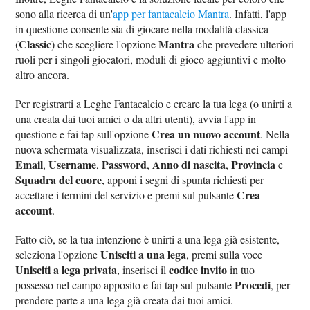
sono alla ricerca di un'
app per fantacalcio Mantra
. Infatti, l'app
in questione consente sia di giocare nella modalità classica
Classic
Mantra
(
) che scegliere l'opzione
che prevedere ulteriori
ruoli per i singoli giocatori, moduli di gioco aggiuntivi e molto
altro ancora.
Per registrarti a Leghe Fantacalcio e creare la tua lega (o unirti a
una creata dai tuoi amici o da altri utenti), avvia l'app in
Crea un nuovo account
questione e fai tap sull'opzione
. Nella
nuova schermata visualizzata, inserisci i dati richiesti nei campi
Email
Username
Password
Anno di nascita
Provincia
,
,
,
,
e
Squadra del cuore
, apponi i segni di spunta richiesti per
Crea
accettare i termini del servizio e premi sul pulsante
account
.
Fatto ciò, se la tua intenzione è unirti a una lega già esistente,
Unisciti a una lega
seleziona l'opzione
, premi sulla voce
Unisciti a lega privata
codice invito
, inserisci il
in tuo
Procedi
possesso nel campo apposito e fai tap sul pulsante
, per
prendere parte a una lega già creata dai tuoi amici.