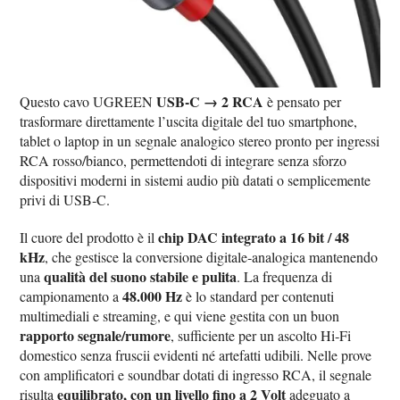
USB‑C → 2 RCA
Questo cavo UGREEN
è pensato per
trasformare direttamente l’uscita digitale del tuo smartphone,
tablet o laptop in un segnale analogico stereo pronto per ingressi
RCA rosso/bianco, permettendoti di integrare senza sforzo
dispositivi moderni in sistemi audio più datati o semplicemente
privi di USB‑C.
chip DAC integrato a 16 bit / 48
Il cuore del prodotto è il
kHz
, che gestisce la conversione digitale‑analogica mantenendo
qualità del suono stabile e pulita
una
. La frequenza di
48.000 Hz
campionamento a
è lo standard per contenuti
multimediali e streaming, e qui viene gestita con un buon
rapporto segnale/rumore
, sufficiente per un ascolto Hi‑Fi
domestico senza fruscii evidenti né artefatti udibili. Nelle prove
con amplificatori e soundbar dotati di ingresso RCA, il segnale
equilibrato, con un livello fino a 2 Volt
risulta
adeguato a