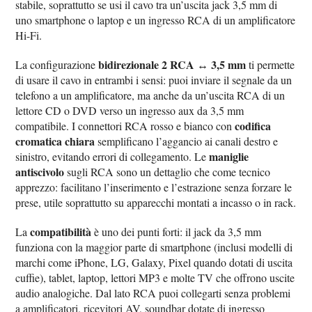
stabile, soprattutto se usi il cavo tra un’uscita jack 3,5 mm di
uno smartphone o laptop e un ingresso RCA di un amplificatore
Hi-Fi.
bidirezionale 2 RCA ↔ 3,5 mm
La configurazione
ti permette
di usare il cavo in entrambi i sensi: puoi inviare il segnale da un
telefono a un amplificatore, ma anche da un’uscita RCA di un
lettore CD o DVD verso un ingresso aux da 3,5 mm
codifica
compatibile. I connettori RCA rosso e bianco con
cromatica chiara
semplificano l’aggancio ai canali destro e
maniglie
sinistro, evitando errori di collegamento. Le
antiscivolo
sugli RCA sono un dettaglio che come tecnico
apprezzo: facilitano l’inserimento e l’estrazione senza forzare le
prese, utile soprattutto su apparecchi montati a incasso o in rack.
compatibilità
La
è uno dei punti forti: il jack da 3,5 mm
funziona con la maggior parte di smartphone (inclusi modelli di
marchi come iPhone, LG, Galaxy, Pixel quando dotati di uscita
cuffie), tablet, laptop, lettori MP3 e molte TV che offrono uscite
audio analogiche. Dal lato RCA puoi collegarti senza problemi
a amplificatori, ricevitori AV, soundbar dotate di ingresso