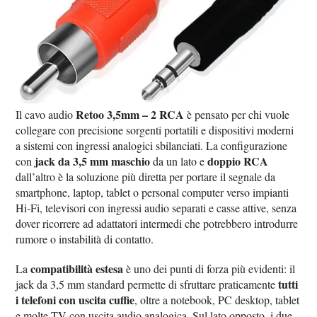
Retoo 3,5mm – 2 RCA
Il cavo audio
è pensato per chi vuole
collegare con precisione sorgenti portatili e dispositivi moderni
a sistemi con ingressi analogici sbilanciati. La configurazione
jack da 3,5 mm maschio
doppio RCA
con
da un lato e
dall’altro è la soluzione più diretta per portare il segnale da
smartphone, laptop, tablet o personal computer verso impianti
Hi‑Fi, televisori con ingressi audio separati e casse attive, senza
dover ricorrere ad adattatori intermedi che potrebbero introdurre
rumore o instabilità di contatto.
compatibilità estesa
La
è uno dei punti di forza più evidenti: il
tutti
jack da 3,5 mm standard permette di sfruttare praticamente
i telefoni con uscita cuffie
, oltre a notebook, PC desktop, tablet
e molte TV con uscita audio analogica. Sul lato opposto, i due