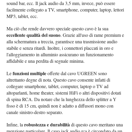
sound bar, ecc. Il jack audio da 3,5 mm, invece, può essere
facilmente collegato a TV, smartphone, computer, laptop, lettori
MP3, tablet, ecc.
Ma ciò che rende davvero speciale questo cavo è la sua
eccellente qualità del suono
. Grazie all'uso di rame premium e
alla schermatura a treccia, garantisce una trasmissione audio
stabile e senza ritardi. Inoltre, i connettori placcati in oro e
l'alloggiamento in alluminio assicurano un funzionamento
affidabile e una perdita di segnale minima.
funzioni multiple
Le
offerte dal cavo UGREEN sono
altrettanto degne di nota. Questo cavo consente infatti di
collegare smartphone, tablet, computer, laptop o TV ad
altoparlanti, home theater, sistemi HiFi o altri dispositivi dotati
di spina RCA. Da notare che la lunghezza dello splitter a Y
fisso è di 15 cm, quindi non è adatto a diffusori mono con
canale sinistro-destro separato.
robustezza e durabilità
Infine, la
di questo cavo meritano una
menzione particolare. Il cavo jack audio rca è circondato da un