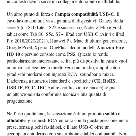
in contesti dove ti serve un collegamento rapido e affidabile.
ampia compatibilità USB‑C
Un altro punto di forza è l’
. Il
cavo lavora con una vasta gamma di dispositivi: Galaxy della
serie S (da S10 Lite a S22 e successivi), Note, Z Flip e Fold,
tablet come Tab S6, S5e, S7+, iPad con USB‑C (Air 4 e iPad
Pro 2018/2020/2021), Huawei P e Mate di ultima generazione,
Amazon Fire
Google Pixel, Xperia, OnePlus, alcuni modelli
HD 10
PS5
e persino console come
. Questo lo rende
particolarmente interessante se hai più dispositivi in casa e vuoi
un unico collegamento diretto verso autoradio, amplificatori,
giradischi moderni con ingressi RCA, soundbar o mixer.
CE, RoHS,
L’aderenza a numerosi standard e specifiche (
USB‑IF, FCC, IEC
e altre certificazioni elencate) segnala
un’attenzione alla conformità tecnica e alla qualità di
progettazione.
solido e
Nell’uso quotidiano, la sensazione è di un prodotto
affidabile
: gli innesti RCA entrano con la giusta pressione nelle
prese, senza giochi fastidiosi, e il lato USB‑C offre un
accoppiamento fermo con smartphone e tablet compatibili. Non