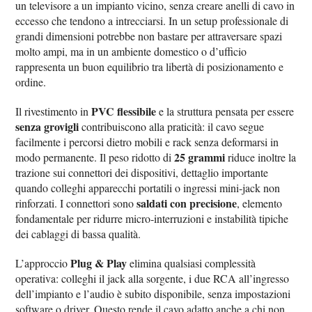
un televisore a un impianto vicino, senza creare anelli di cavo in
eccesso che tendono a intrecciarsi. In un setup professionale di
grandi dimensioni potrebbe non bastare per attraversare spazi
molto ampi, ma in un ambiente domestico o d’ufficio
rappresenta un buon equilibrio tra libertà di posizionamento e
ordine.
PVC flessibile
Il rivestimento in
e la struttura pensata per essere
senza grovigli
contribuiscono alla praticità: il cavo segue
facilmente i percorsi dietro mobili e rack senza deformarsi in
25 grammi
modo permanente. Il peso ridotto di
riduce inoltre la
trazione sui connettori dei dispositivi, dettaglio importante
quando colleghi apparecchi portatili o ingressi mini‑jack non
saldati con precisione
rinforzati. I connettori sono
, elemento
fondamentale per ridurre micro‑interruzioni e instabilità tipiche
dei cablaggi di bassa qualità.
Plug & Play
L’approccio
elimina qualsiasi complessità
operativa: colleghi il jack alla sorgente, i due RCA all’ingresso
dell’impianto e l’audio è subito disponibile, senza impostazioni
software o driver. Questo rende il cavo adatto anche a chi non