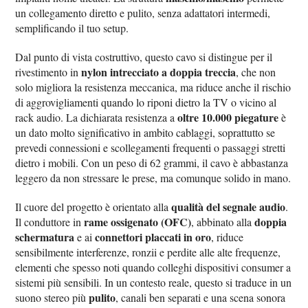
un collegamento diretto e pulito, senza adattatori intermedi,
semplificando il tuo setup.
Dal punto di vista costruttivo, questo cavo si distingue per il
nylon intrecciato a doppia treccia
rivestimento in
, che non
solo migliora la resistenza meccanica, ma riduce anche il rischio
di aggrovigliamenti quando lo riponi dietro la TV o vicino al
oltre 10.000 piegature
rack audio. La dichiarata resistenza a
è
un dato molto significativo in ambito cablaggi, soprattutto se
prevedi connessioni e scollegamenti frequenti o passaggi stretti
dietro i mobili. Con un peso di 62 grammi, il cavo è abbastanza
leggero da non stressare le prese, ma comunque solido in mano.
qualità del segnale audio
Il cuore del progetto è orientato alla
.
rame ossigenato (OFC)
doppia
Il conduttore in
, abbinato alla
schermatura
connettori placcati in oro
e ai
, riduce
sensibilmente interferenze, ronzii e perdite alle alte frequenze,
elementi che spesso noti quando colleghi dispositivi consumer a
sistemi più sensibili. In un contesto reale, questo si traduce in un
pulito
suono stereo più
, canali ben separati e una scena sonora