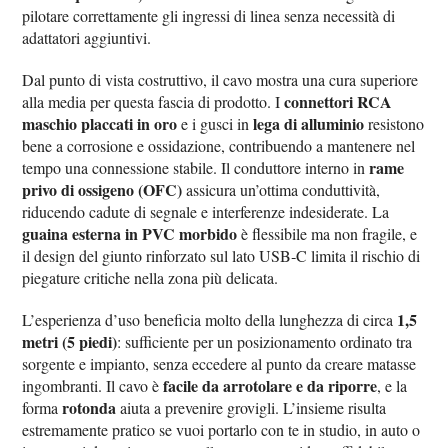
pilotare correttamente gli ingressi di linea senza necessità di
adattatori aggiuntivi.
Dal punto di vista costruttivo, il cavo mostra una cura superiore
connettori RCA
alla media per questa fascia di prodotto. I
maschio placcati in oro
lega di alluminio
e i gusci in
resistono
bene a corrosione e ossidazione, contribuendo a mantenere nel
rame
tempo una connessione stabile. Il conduttore interno in
privo di ossigeno (OFC)
assicura un’ottima conduttività,
riducendo cadute di segnale e interferenze indesiderate. La
guaina esterna in PVC morbido
è flessibile ma non fragile, e
il design del giunto rinforzato sul lato USB‑C limita il rischio di
piegature critiche nella zona più delicata.
1,5
L’esperienza d’uso beneficia molto della lunghezza di circa
metri (5 piedi)
: sufficiente per un posizionamento ordinato tra
sorgente e impianto, senza eccedere al punto da creare matasse
facile da arrotolare e da riporre
ingombranti. Il cavo è
, e la
rotonda
forma
aiuta a prevenire grovigli. L’insieme risulta
estremamente pratico se vuoi portarlo con te in studio, in auto o