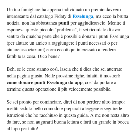
Un tuo famigliare ha appena individuato un premio davvero
Esselunga
interessante dal catalogo Fidaty di
, ma ecco la brutta
punti
notizia: non ha abbastanza
per aggiudicarselo. Mentre ti
esponeva questo piccolo "problema", ti sei ricordato di aver
sentito da qualche parte che è possibile donare i punti Esselunga
(per aiutare un amico a raggiungere i punti necessari o per
aiutare associazioni) e ora eccoti qui interessato a rendere
fattibile la cosa. Dico bene?
Beh, se le cose stanno così, lascia che ti dica che sei atterrato
nella pagina giusta. Nelle prossime righe, infatti, ti mostrerò
come donare punti Esselunga da app
, così da portare a
termine questa operazione il più velocemente possibile.
Se sei pronto per cominciare, direi di non perdere altro tempo:
mettiti seduto bello comodo e preparati a leggere e seguire le
istruzioni che ho racchiuso in questa guida. A me non resta altro
da fare, se non augurarti buona lettura e farti un grande in bocca
al lupo per tutto!