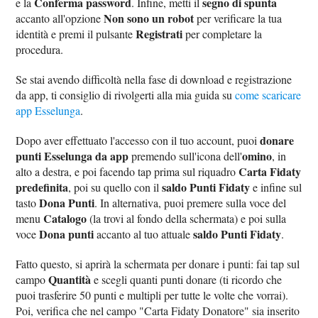
Conferma password
segno di spunta
e la
. Infine, metti il
Non sono un robot
accanto all'opzione
per verificare la tua
Registrati
identità e premi il pulsante
per completare la
procedura.
Se stai avendo difficoltà nella fase di download e registrazione
da app, ti consiglio di rivolgerti alla mia guida su
come scaricare
app Esselunga
.
donare
Dopo aver effettuato l'accesso con il tuo account, puoi
punti Esselunga da app
omino
premendo sull'icona dell'
, in
Carta Fidaty
alto a destra, e poi facendo tap prima sul riquadro
predefinita
saldo Punti Fidaty
, poi su quello con il
e infine sul
Dona Punti
tasto
. In alternativa, puoi premere sulla voce del
Catalogo
menu
(la trovi al fondo della schermata) e poi sulla
Dona punti
saldo Punti Fidaty
voce
accanto al tuo attuale
.
Fatto questo, si aprirà la schermata per donare i punti: fai tap sul
Quantità
campo
e scegli quanti punti donare (ti ricordo che
puoi trasferire 50 punti e multipli per tutte le volte che vorrai).
Poi, verifica che nel campo "Carta Fidaty Donatore" sia inserito