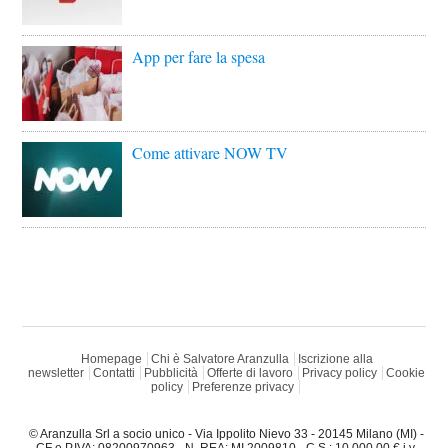
App per fare la spesa
Come attivare NOW TV
Homepage
Chi è Salvatore Aranzulla
Iscrizione alla
newsletter
Contatti
Pubblicità
Offerte di lavoro
Privacy policy
Cookie
policy
Preferenze privacy
© Aranzulla Srl a socio unico - Via Ippolito Nievo 33 - 20145 Milano (MI) -
CF e P.IVA: 08200970963 - N. REA: MI 2009810 - C.S.: 10.000,00 € i.v.