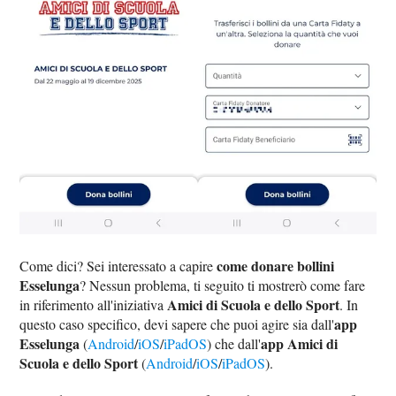
come donare bollini
Come dici? Sei interessato a capire
Esselunga
? Nessun problema, ti seguito ti mostrerò come fare
Amici di Scuola e dello Sport
in riferimento all'iniziativa
. In
app
questo caso specifico, devi sapere che puoi agire sia dall'
Esselunga
app Amici di
(
Android
/
iOS
/
iPadOS
) che dall'
Scuola e dello Sport
(
Android
/
iOS
/
iPadOS
).