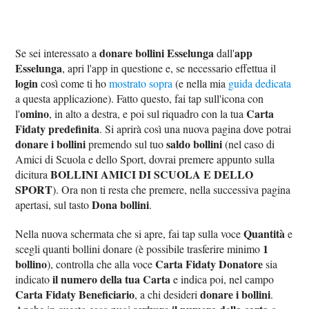
donare bollini Esselunga
app
Se sei interessato a
dall'
Esselunga
, apri l'app in questione e, se necessario effettua il
login
così come ti ho
mostrato sopra
(e nella mia
guida dedicata
a questa applicazione). Fatto questo, fai tap sull'icona con
omino
Carta
l'
, in alto a destra, e poi sul riquadro con la tua
Fidaty predefinita
. Si aprirà così una nuova pagina dove potrai
donare i bollini
saldo bollini
premendo sul tuo
(nel caso di
Amici di Scuola e dello Sport, dovrai premere appunto sulla
BOLLINI AMICI DI SCUOLA E DELLO
dicitura
SPORT
). Ora non ti resta che premere, nella successiva pagina
Dona bollini
apertasi, sul tasto
.
Quantità
Nella nuova schermata che si apre, fai tap sulla voce
e
1
scegli quanti bollini donare (è possibile trasferire minimo
bollino
Carta Fidaty Donatore
), controlla che alla voce
sia
il numero della tua Carta
indicato
e indica poi, nel campo
Carta Fidaty Beneficiario
donare i bollini
, a chi desideri
.