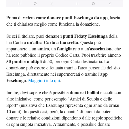
come donare punti Esselunga da app
Prima di vedere
, lascia
che ti chiarisca meglio come funziona la donazione.
donare i punti Fidaty Esselunga
Se sei il titolare, puoi
della
un'altra Carta a tua scelta
tua Carta a
. Questa può
amico
famigliare
associazione
appartenere a un
, un
o a un'
che
ha reso pubblico il proprio Codice Carta. Puoi trasferire almeno
50 punti
multipli
e
di 50, per ogni Carta destinataria. La
donazione può essere effettuata tramite l'area personale del sito
app
Esselunga, direttamente nei supermercati o tramite l'
Esselunga
.
Maggiori info qui
.
donare i bollini
Inoltre, devi sapere che è possibile
raccolti con
altre iniziative, come per esempio "Amici di Scuola e dello
Sport" (iniziativa che Esselunga ripresenta ogni anno da ormai
10 anni). In questi casi, però, la quantità di buoni da poter
donare e le relative condizioni dipendono dalle regole specifiche
di ogni singola iniziativa. Attualmente, è possibile donare