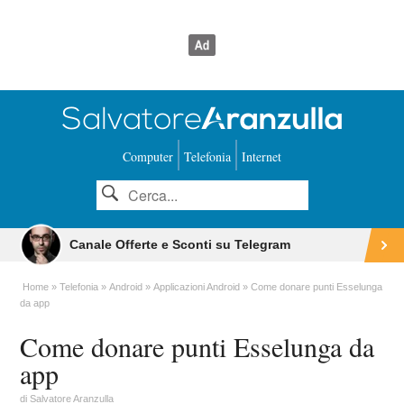
Computer
Telefonia
Internet
Canale Offerte e Sconti su Telegram
Home
Telefonia
Android
Applicazioni Android
Come donare punti Esselunga
da app
Come donare punti Esselunga da
app
di
Salvatore Aranzulla