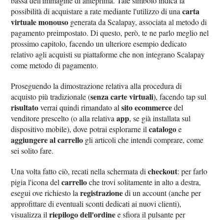
bassa dell'immagine di anteprima. Tale simbolo indica la
carta
possibilità di acquistare a rate mediante l'utilizzo di una
virtuale monouso
generata da Scalapay, associata al metodo di
pagamento preimpostato. Di questo, però, te ne parlo meglio nel
prossimo capitolo, facendo un ulteriore esempio dedicato
relativo agli acquisti su piattaforme che non integrano Scalapay
come metodo di pagamento.
Proseguendo la dimostrazione relativa alla procedura di
senza carte virtuali
acquisto più tradizionale (
), facendo tap sul
risultato
sito ecommerce
verrai quindi rimandato al
del
app
venditore prescelto (o alla relativa
, se già installata sul
catalogo
dispositivo mobile), dove potrai esplorarne il
e
aggiungere al carrello
gli articoli che intendi comprare, come
sei solito fare.
checkout
Una volta fatto ciò, recati nella schermata di
: per farlo
carrello
pigia l'icona del
che trovi solitamente in alto a destra,
registrazione
esegui ove richiesto la
di un account (anche per
approfittare di eventuali sconti dedicati ai nuovi clienti),
riepilogo dell'ordine
visualizza il
e sfiora il pulsante per