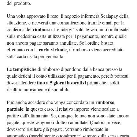
del prodotto.
Una volta approvato il reso, il negozio informerà Scalapay della
situazione, e riceverai una comunicazione tramite email per la
rimborso
conferma del
. Le rate già saldate verranno rimborsate
sulla medesima carta utilizzata per il pagamento, mentre quelle
non ancora pagate saranno annullate. Se l'ordine è stato
carta virtuale
effettuato con la
, il rimborso viene accreditato
sulla carta usata per generarla.
tempistiche
Le
di rimborso dipendono dalla banca presso la
quale detieni il conto utilizzato per il pagamento, perciò potresti
fino a 5 giorni lavorativi
dover attendere
prima che i soldi
risultino nuovamente disponibili.
rimborso
Può anche accadere che venga concordato un
parziale
: in questo caso, il relativo importo viene scalato a
partire dall'ultima rata. Se, dunque, le rate non sono state ancora
pagate, queste vengono ridotte o annullate. Qualora, invece,
dovessero risultare già pagate, verranno rimborsate in
automatico (parzialmente o totalmente) sempre sulla stessa carta