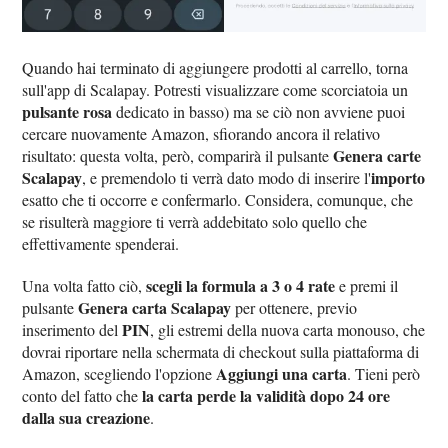
Quando hai terminato di aggiungere prodotti al carrello, torna
sull'app di Scalapay. Potresti visualizzare come scorciatoia un
pulsante rosa
dedicato in basso) ma se ciò non avviene puoi
cercare nuovamente Amazon, sfiorando ancora il relativo
Genera carte
risultato: questa volta, però, comparirà il pulsante
Scalapay
importo
, e premendolo ti verrà dato modo di inserire l'
esatto che ti occorre e confermarlo. Considera, comunque, che
se risulterà maggiore ti verrà addebitato solo quello che
effettivamente spenderai.
scegli la formula a 3 o 4 rate
Una volta fatto ciò,
e premi il
Genera carta Scalapay
pulsante
per ottenere, previo
PIN
inserimento del
, gli estremi della nuova carta monouso, che
dovrai riportare nella schermata di checkout sulla piattaforma di
Aggiungi una carta
Amazon, scegliendo l'opzione
. Tieni però
la carta perde la validità dopo 24 ore
conto del fatto che
dalla sua creazione
.