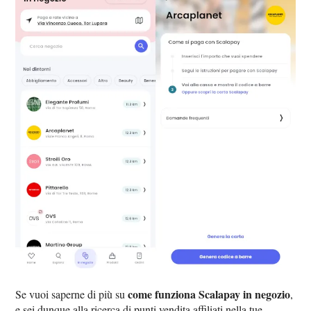
come funziona Scalapay in negozio
Se vuoi saperne di più su
,
e sei dunque alla ricerca di punti vendita affiliati nella tue