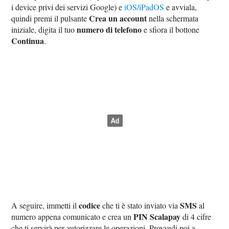
i device privi dei servizi Google) e
iOS/iPadOS
e avviala,
Crea un account
quindi premi il pulsante
nella schermata
numero di telefono
iniziale, digita il tuo
e sfiora il bottone
Continua
.
codice
SMS
A seguire, immetti il
che ti è stato inviato via
al
PIN Scalapay
numero appena comunicato e crea un
di 4 cifre
che ti servirà per autorizzare le operazioni. Provvedi poi a