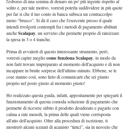
l'esborso di una somma di denaro un po' più ingente rispetto al
solito e, per tale motivo, vorresti poterla suddividere in più quote
per far sì che il tuo conto in banca subisca un contraccolpo
meno “brusco”. Si dà il caso che l'esercente presso il quale
intendi rivolgerti contempli fra i metodi di pagamento abilitati
Scalapay
anche
, un servizio che permette proprio di rateizzare
la spesa in 3 o 4 tranche.
Prima di avvalerti di questo interessante strumento, però,
come funziona Scalapay
vorresti capire meglio
, in modo da
non farti trovare impreparato al momento dell'acquisto e di non
incappare in brutte sorprese dell'ultimo minuto. Ebbene, se le
cose stanno così, sono lieto di comunicarti che sei giunto
proprio nel posto giusto al momento giusto!
Ho realizzato questa guida, infatti, appositamente per spiegarti il
funzionamento di questa comoda soluzione di pagamento che
permette di ricevere sùbito il prodotto desiderato e pagarlo con
calma a rate mensili, la prima delle quali viene corrisposta
all'atto dell'acquisto. Oltre alla procedura di iscrizione, ti
mostrerò alcuni scenari di acquisto “tipici”, sia in negozio che