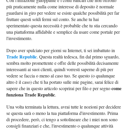
Con l'inflazione galoppante e i conti bancari che non offrono
più praticamente nulla come interesse di deposito è normale
guardarsi in giro per vedere se esiste qualche possibilità per far
fruttare questi soldi fermi sul conto. Se anche tu hai
sperimentato questa necessità è probabile che tu stia cercando
una piattaforma affidabile e semplice da usare come portale per
l'investimento.
Dopo aver spulciato per giorni su Internet, ti sei imbattuto in
Trade Republic
. Questa realtà tedesca, fin dal primo sguardo,
sembra molto promettente e offre delle possibilità decisamente
interessanti ai suoi clienti, quindi vorresti saperne di più per
vedere se faccia o meno al caso tuo. Se questo (o qualunque
altro è il caso) che ti ha portato sulle mie pagine, sarai felice di
come
sapere che in questo articolo scoprirai per filo e per segno
funziona Trade Republic
.
Una volta terminata la lettura, avrai tutte le nozioni per decidere
se questa sarà o meno la tua piattaforma d'investimento. Prima
di procedere, però, ci tengo a sottolineare che i miei non sono
consigli finanziari e che, l'investimento o qualunque attività