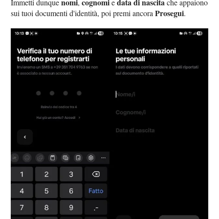
nomi
cognomi
data di nascita
Immetti dunque
,
e
che appaiono
Prosegui
sui tuoi documenti d'identità, poi premi ancora
.