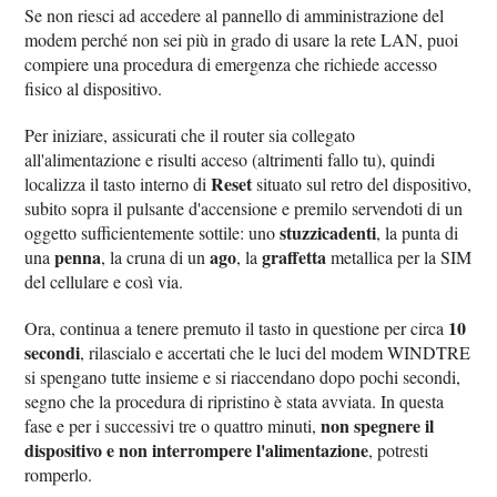
Se non riesci ad accedere al pannello di amministrazione del
modem perché non sei più in grado di usare la rete LAN, puoi
compiere una procedura di emergenza che richiede accesso
fisico al dispositivo.
Per iniziare, assicurati che il router sia collegato
all'alimentazione e risulti acceso (altrimenti fallo tu), quindi
Reset
localizza il tasto interno di
situato sul retro del dispositivo,
subito sopra il pulsante d'accensione e premilo servendoti di un
stuzzicadenti
oggetto sufficientemente sottile: uno
, la punta di
penna
ago
graffetta
una
, la cruna di un
, la
metallica per la SIM
del cellulare e così via.
10
Ora, continua a tenere premuto il tasto in questione per circa
secondi
, rilascialo e accertati che le luci del modem WINDTRE
si spengano tutte insieme e si riaccendano dopo pochi secondi,
segno che la procedura di ripristino è stata avviata. In questa
non spegnere il
fase e per i successivi tre o quattro minuti,
dispositivo e non interrompere l'alimentazione
, potresti
romperlo.