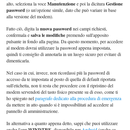
Manutenzione
Gestione
alto, seleziona la voce
e poi la dicitura
password
(o un'opzione simile, dato che può variare in base
alla versione del modem).
nuova password
Fatto ciò, digita la
nei campi richiesti,
salva le modifiche
confermala e
premendo sull'apposito
pulsante in fondo alla pagina. Da questo momento, per accedere
al modem dovrai utilizzare la password appena impostata,
quindi ti consiglio di annotarla in un luogo sicuro per evitare di
dimenticarla.
Nel caso in cui, invece, non ricordassi più la password di
accesso da te impostata al posto di quella di default riportata
sull'etichetta, non ti resta che procedere con il ripristino del
modem servendoti del tasto fisico presente su di esso, come ti
ho spiegato nel
paragrafo dedicato alla procedura di emergenza
da mettere in atto quando si è impossibilitati ad accedere al
pannello di amministrazione.
In alternativa a quanto appena detto, sappi che puoi utilizzare
WINDTRE
anche l'app
, disponibile per
Android
(anche su