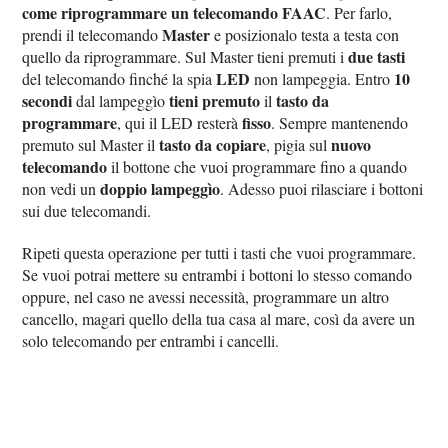
come riprogrammare un telecomando FAAC
. Per farlo,
Master
prendi il telecomando
e posizionalo testa a testa con
due tasti
quello da riprogrammare. Sul Master tieni premuti i
LED
10
del telecomando finché la spia
non lampeggia. Entro
secondi
tieni premuto
tasto da
dal lampeggìo
il
programmare
fisso
, qui il LED resterà
. Sempre mantenendo
tasto da copiare
nuovo
premuto sul Master il
, pigia sul
telecomando
il bottone che vuoi programmare fino a quando
doppio lampeggìo
non vedi un
. Adesso puoi rilasciare i bottoni
sui due telecomandi.
Ripeti questa operazione per tutti i tasti che vuoi programmare.
Se vuoi potrai mettere su entrambi i bottoni lo stesso comando
oppure, nel caso ne avessi necessità, programmare un altro
cancello, magari quello della tua casa al mare, così da avere un
solo telecomando per entrambi i cancelli.