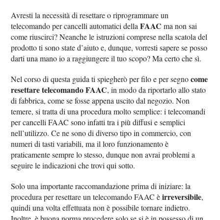
Avresti la necessità di resettare o riprogrammare un
FAAC
telecomando per cancelli automatici della
ma non sai
come riuscirci? Neanche le istruzioni comprese nella scatola del
prodotto ti sono state d’aiuto e, dunque, vorresti sapere se posso
darti una mano io a raggiungere il tuo scopo? Ma certo che sì.
come
Nel corso di questa guida ti spiegherò per filo e per segno
resettare telecomando FAAC
, in modo da riportarlo allo stato
di fabbrica, come se fosse appena uscito dal negozio. Non
temere, si tratta di una procedura molto semplice: i telecomandi
per cancelli FAAC sono infatti tra i più diffusi e semplici
nell’utilizzo. Ce ne sono di diverso tipo in commercio, con
numeri di tasti variabili, ma il loro funzionamento è
praticamente sempre lo stesso, dunque non avrai problemi a
seguire le indicazioni che trovi qui sotto.
Solo una importante raccomandazione prima di iniziare: la
irreversibile
procedura per resettare un telecomando FAAC è
,
quindi una volta effettuata non è possibile tornare indietro.
Inoltre, è buona norma procedere solo se si è in possesso di un