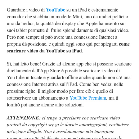
YouTube
Guardare i video di
su un iPad è estremamente
comodo: che si abbia un modello Mini, uno da undici pollici o
uno da tredici, la qualità dei display che Apple ha inserito sui
suoi tablet permette di fruire splendidamente di qualsiasi video.
Però non sempre si può avere una connessione Internet a
come
propria disposizione, e quindi oggi sono qui per spiegarti
scaricare video da YouTube su iPad
.
Sì, hai letto bene! Grazie ad alcune app che si possono scaricare
direttamente dall’App Store è possibile scaricare i video di
YouTube in locale e guardarli offline anche quando non c’è una
connessione Internet attiva sull’iPad. Come ben vedrai nelle
prossime righe, il miglior modo per fare ciò è quello di
sottoscrivere un abbonamento a
YouTube Premium
, ma ti
fornirò poi anche alcune altre soluzioni.
ATTENZIONE
: ci tengo a precisare che scaricare video
protetti da copyright senza le dovute autorizzazioni, costituisce
un’azione illegale. Non è assolutamente mia intenzione
promuovere attività illecite e non mi ritengo in alcun modo