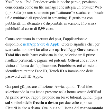
YouTube su iPad. Per descriverla in poche parole, possiamo
considerarla come un file manager che integra un browser Web
(tipo Safari) e uno strumento per “catturare” e scaricare in locale
i file multimediali riprodotti in streaming. È gratis ma con
pubblicità. In alternativa è disponibile in versione Pro senza
5,99 euro
pubblicità al costo di
.
Come accennato in apertura del post, l’applicazione è
disponibile
nell’App Store di Apple
. Questo significa che, per
aprire l’App Store
scaricarla, non devi far altro che
, cercare
Total files
nella barra collocata in alto, selezionare il primo
Ottieni
risultato pertinente e pigiare sul pulsante
che si trova
vicino all’icona dell’applicazione. Potrebbe esserti chiesto di
identificarti tramite Face ID, Touch ID o immissione della
password dell’ID Apple.
Ora puoi già passare all’azione. Avvia, quindi, Total files
selezionando la sua icona presente nella home screen dell’iPad.
Al primo avvio, l’app ti propone un breve tutorial, quindi, pigia
sul simbolo delle freccia a destra
per due volte e poi su
Chiudi
icona del mappamondo
in alto a destra. Ora, pigia sull’