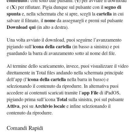
contenuto?
√
con sotto due pulsanti: (
) per avviare il download
X
segno di
e (
) per rifiutare. Pigia dunque sul pulsante con il
spunta
cartella
e, nella schermata che si apre, scegli la
in cui
nome
salvare il filmato, il
da assegnargli e premi sul pulsante
Download qui
(in alto a destra).
Una volta avviato il download, puoi seguirne l’avanzamento
icona della cartella
pigiando sull’
(in basso a sinistra) e poi
guardando la barra di avanzamento sotto al nome del file.
Al termine dello scaricamento, invece, puoi visualizzare il video
direttamente in Total files andando nella schermata principale
icona della cartella
dell’app (l’
nella barra in basso) e
selezionando il contenuto da riprodurre. In alternativa puoi
app File
accedere ai contenuti scaricati tramite l’
di iPadOS,
Total
pigiando prima sull’icona
sulla sinistra, poi sul pulsante
Attiva
Archivio locale
, poi su
e infine selezionando il
contenuto da riprodurre.
Comandi Rapidi