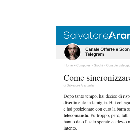
Canale Offerte e Scon
Telegram
Home
Computer
Giochi
Console videogio
Come sincronizzar
di
Salvatore Aranzulla
Dopo tanto tempo, hai deciso di risp
divertimento in famiglia. Hai colleg
e hai posizionato con cura la barra s
telecomando
. Purtroppo, però, tutti 
hanno dato l’esito sperato e adesso no
intento.