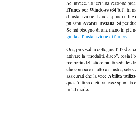
Se, invece, utilizzi una versione pr
iTunes per Windows (64 bit)
, in m
d’installazione. Lancia quindi il file
Avanti
Installa
Sì
pulsanti
,
,
per due
Se hai bisogno di una mano in più nel
guida all’installazione di iTunes
.
Ora, provvedi a collegare l’iPod al c
attivare la “modalità disco”, ossia l
memoria del lettore multimediale: do
che compare in alto a sinistra, selez
Abilita utiliz
assicurati che la voce
quest’ultima dicitura fosse spuntata 
in tal modo.