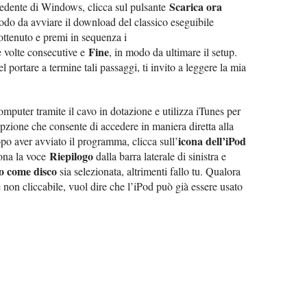
Scarica ora
ecedente di Windows, clicca sul pulsante
odo da avviare il download del classico eseguibile
 ottenuto e premi in sequenza i
Fine
 volte consecutive e
, in modo da ultimare il setup.
 portare a termine tali passaggi, ti invito a leggere la mia
omputer tramite il cavo in dotazione e utilizza iTunes per
’opzione che consente di accedere in maniera diretta alla
icona dell’iPod
po aver avviato il programma, clicca sull’
Riepilogo
iona la voce
dalla barra laterale di sinistra e
zo come disco
sia selezionata, altrimenti fallo tu. Qualora
e non cliccabile, vuol dire che l’iPod può già essere usato