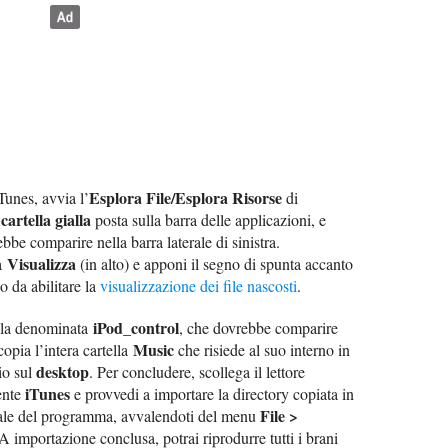
Esplora File/Esplora Risorse
unes, avvia l’
di
cartella gialla
i
posta sulla barra delle applicazioni, e
bbe comparire nella barra laterale di sinistra.
Visualizza
da
(in alto) e apponi il segno di spunta accanto
o da abilitare la
visualizzazione dei file nascosti
.
iPod_control
ella denominata
, che dovrebbe comparire
Music
copia l’intera cartella
che risiede al suo interno in
desktop
io sul
. Per concludere, scollega il lettore
iTunes
ente
e provvedi a importare la directory copiata in
File >
iale del programma, avvalendoti del menu
 A importazione conclusa, potrai riprodurre tutti i brani