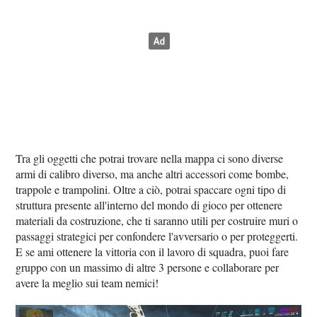
Tra gli oggetti che potrai trovare nella mappa ci sono diverse
armi di calibro diverso, ma anche altri accessori come bombe,
trappole e trampolini. Oltre a ciò, potrai spaccare ogni tipo di
struttura presente all'interno del mondo di gioco per ottenere
materiali da costruzione, che ti saranno utili per costruire muri o
passaggi strategici per confondere l'avversario o per proteggerti.
E se ami ottenere la vittoria con il lavoro di squadra, puoi fare
gruppo con un massimo di altre 3 persone e collaborare per
avere la meglio sui team nemici!