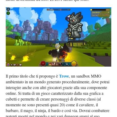
Trove
Il primo titolo che ti propongo è
, un sandbox MMO
ambientato in un mondo generato proceduralmente, dove potrai
interagire anche con altri giocatori grazie alla sua componente
online. Si tratta di un gioco caratterizzato dalla sua grafica a
cubetti e permette di creare personaggi di diverse classi (al
momento ne sono presenti quasi 20) come il cavaliere, il
barbaro, il mago, il ninja, il bardo e così via. Dovrai combattere
potenti mostri nel mondo e nei vari dungeon sparsi al suo