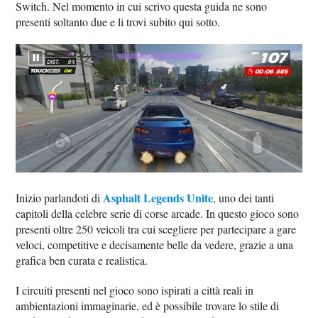
Switch. Nel momento in cui scrivo questa guida ne sono
presenti soltanto due e li trovi subito qui sotto.
Asphalt Legends Unite
Inizio parlandoti di
, uno dei tanti
capitoli della celebre serie di corse arcade. In questo gioco sono
presenti oltre 250 veicoli tra cui scegliere per partecipare a gare
veloci, competitive e decisamente belle da vedere, grazie a una
grafica ben curata e realistica.
I circuiti presenti nel gioco sono ispirati a città reali in
ambientazioni immaginarie, ed è possibile trovare lo stile di