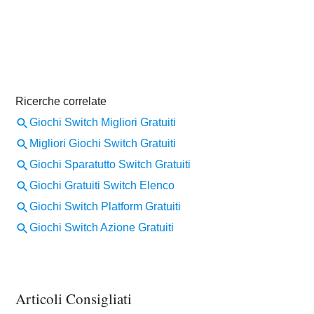
Articoli Consigliati