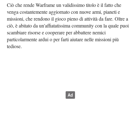
Ciò che rende Warframe un validissimo titolo è il fatto che
venga costantemente aggiornato con nuove armi, pianeti e
missioni, che rendono il gioco pieno di attività da fare. Oltre a
ciò, è abitato da un'affiatatissima community con la quale puoi
scambiare risorse e cooperare per abbattere nemici
particolarmente ardui o per farti aiutare nelle missioni più
tediose.