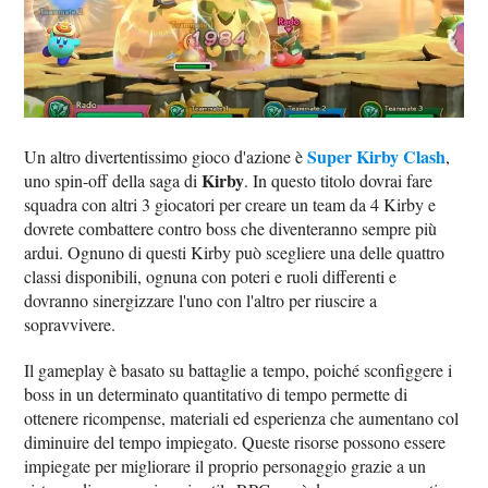
Super Kirby Clash
Un altro divertentissimo gioco d'azione è
,
Kirby
uno spin-off della saga di
. In questo titolo dovrai fare
squadra con altri 3 giocatori per creare un team da 4 Kirby e
dovrete combattere contro boss che diventeranno sempre più
ardui. Ognuno di questi Kirby può scegliere una delle quattro
classi disponibili, ognuna con poteri e ruoli differenti e
dovranno sinergizzare l'uno con l'altro per riuscire a
sopravvivere.
Il gameplay è basato su battaglie a tempo, poiché sconfiggere i
boss in un determinato quantitativo di tempo permette di
ottenere ricompense, materiali ed esperienza che aumentano col
diminuire del tempo impiegato. Queste risorse possono essere
impiegate per migliorare il proprio personaggio grazie a un