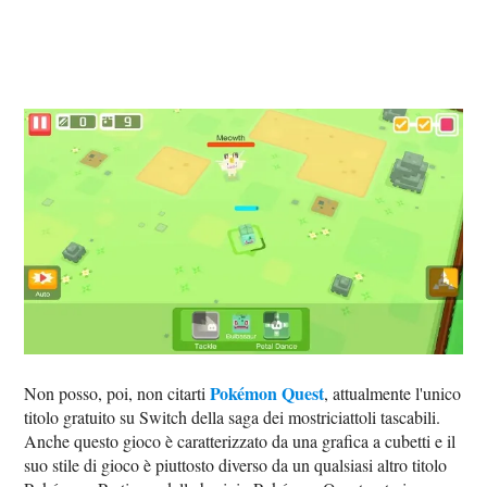
Pokémon Quest
Non posso, poi, non citarti
, attualmente l'unico
titolo gratuito su Switch della saga dei mostriciattoli tascabili.
Anche questo gioco è caratterizzato da una grafica a cubetti e il
suo stile di gioco è piuttosto diverso da un qualsiasi altro titolo