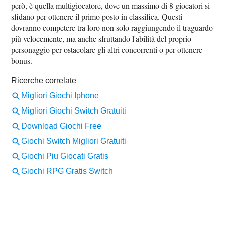
però, è quella multigiocatore, dove un massimo di 8 giocatori si
sfidano per ottenere il primo posto in classifica. Questi
dovranno competere tra loro non solo raggiungendo il traguardo
più velocemente, ma anche sfruttando l'abilità del proprio
personaggio per ostacolare gli altri concorrenti o per ottenere
bonus.