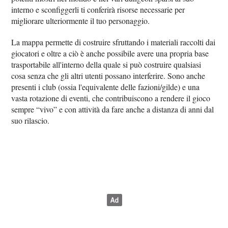
interno e sconfiggerli ti conferirà risorse necessarie per
migliorare ulteriormente il tuo personaggio.
La mappa permette di costruire sfruttando i materiali raccolti dai
giocatori e oltre a ciò è anche possibile avere una propria base
trasportabile all'interno della quale si può costruire qualsiasi
cosa senza che gli altri utenti possano interferire. Sono anche
presenti i club (ossia l'equivalente delle fazioni/gilde) e una
vasta rotazione di eventi, che contribuiscono a rendere il gioco
sempre “vivo” e con attività da fare anche a distanza di anni dal
suo rilascio.