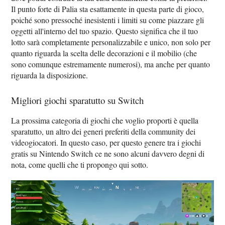
Il punto forte di Palia sta esattamente in questa parte di gioco,
poiché sono pressoché inesistenti i limiti su come piazzare gli
oggetti all'interno del tuo spazio. Questo significa che il tuo
lotto sarà completamente personalizzabile e unico, non solo per
quanto riguarda la scelta delle decorazioni e il mobilio (che
sono comunque estremamente numerosi), ma anche per quanto
riguarda la disposizione.
Migliori giochi sparatutto su Switch
La prossima categoria di giochi che voglio proporti è quella
sparatutto, un altro dei generi preferiti della community dei
videogiocatori. In questo caso, per questo genere tra i giochi
gratis su Nintendo Switch ce ne sono alcuni davvero degni di
nota, come quelli che ti propongo qui sotto.