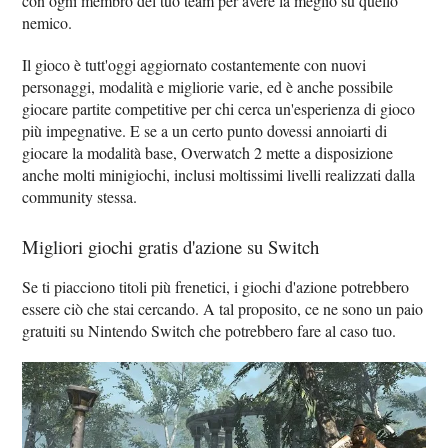
con ogni membro del tuo team per avere la meglio su quello
nemico.
Il gioco è tutt'oggi aggiornato costantemente con nuovi
personaggi, modalità e migliorie varie, ed è anche possibile
giocare partite competitive per chi cerca un'esperienza di gioco
più impegnative. E se a un certo punto dovessi annoiarti di
giocare la modalità base, Overwatch 2 mette a disposizione
anche molti minigiochi, inclusi moltissimi livelli realizzati dalla
community stessa.
Migliori giochi gratis d'azione su Switch
Se ti piacciono titoli più frenetici, i giochi d'azione potrebbero
essere ciò che stai cercando. A tal proposito, ce ne sono un paio
gratuiti su Nintendo Switch che potrebbero fare al caso tuo.