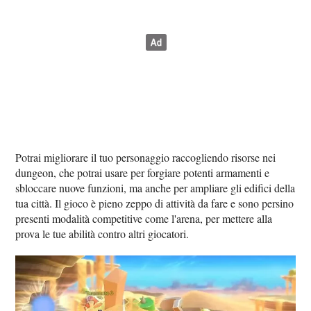
Potrai migliorare il tuo personaggio raccogliendo risorse nei
dungeon, che potrai usare per forgiare potenti armamenti e
sbloccare nuove funzioni, ma anche per ampliare gli edifici della
tua città. Il gioco è pieno zeppo di attività da fare e sono persino
presenti modalità competitive come l'arena, per mettere alla
prova le tue abilità contro altri giocatori.