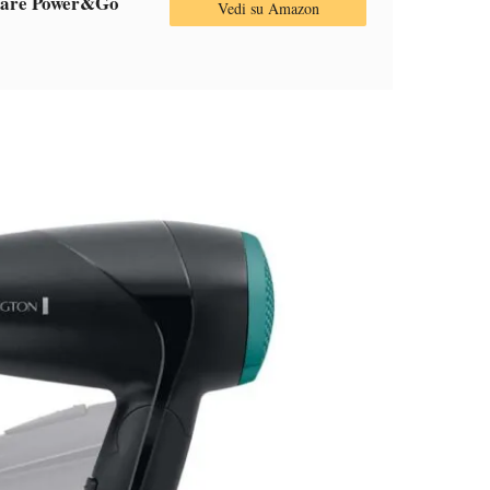
Care Power&Go
Vedi su Amazon