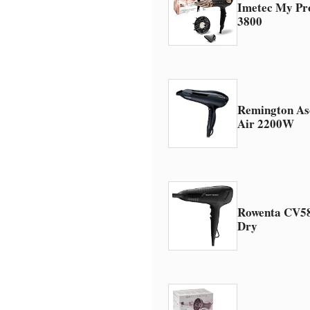
Imetec My Pr
3800
Remington Asc
Air 2200W
Rowenta CV58
Dry