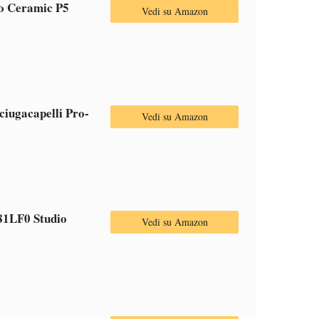
o Ceramic P5
Vedi su Amazon
iugacapelli Pro-
Vedi su Amazon
1LF0 Studio
Vedi su Amazon