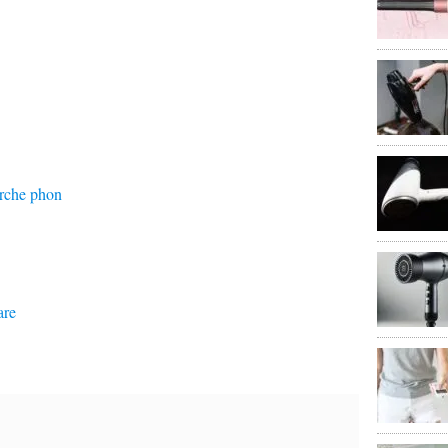
arche phon
are