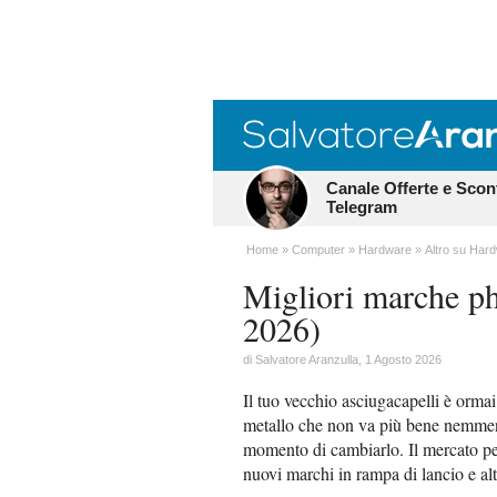
Canale Offerte e Scon
Telegram
Home
Computer
Hardware
Altro su Har
Migliori marche ph
2026)
di
Salvatore Aranzulla
, 1 Agosto 2026
Il tuo vecchio asciugacapelli è orma
metallo che non va più bene nemmeno 
momento di cambiarlo. Il mercato pe
nuovi marchi in rampa di lancio e altr