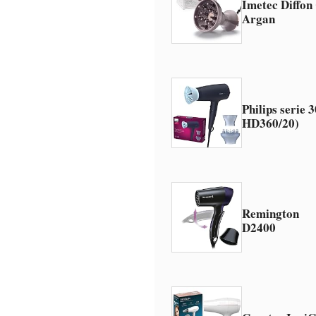
Imetec Diffo
Argan
Philips serie 
HD360/20)
Remington
D2400