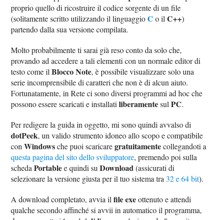
proprio quello di ricostruire il codice sorgente di un file
C
C++
(solitamente scritto utilizzando il linguaggio
o il
)
partendo dalla sua versione compilata.
Molto probabilmente ti sarai già reso conto da solo che,
provando ad accedere a tali elementi con un normale editor di
Blocco Note
testo come il
, è possibile visualizzare solo una
serie incomprensibile di caratteri che non è di alcun aiuto.
Fortunatamente, in Rete ci sono diversi programmi ad hoc che
liberamente
PC
possono essere scaricati e installati
sul
.
Per redigere la guida in oggetto, mi sono quindi avvalso di
dotPeek
, un valido strumento idoneo allo scopo e compatibile
Windows
gratuitamente
con
che puoi scaricare
collegandoti a
questa pagina del sito dello sviluppatore
, premendo poi sulla
Portable
Download
scheda
e quindi su
(assicurati di
selezionare la versione giusta per il tuo sistema tra
32 e 64 bit
).
file exe
A download completato, avvia il
ottenuto e attendi
qualche secondo affinché si avvii in automatico il programma,