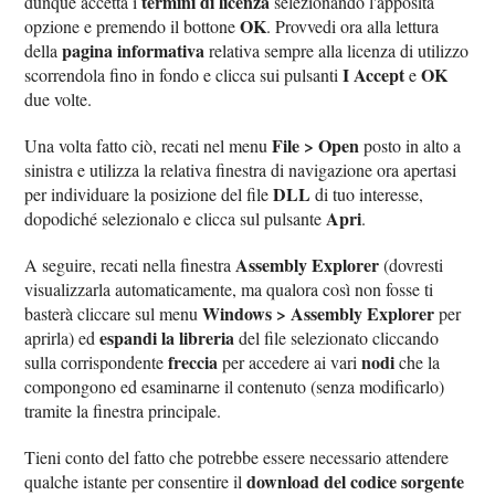
termini di licenza
dunque accetta i
selezionando l'apposita
OK
opzione e premendo il bottone
. Provvedi ora alla lettura
pagina informativa
della
relativa sempre alla licenza di utilizzo
I Accept
OK
scorrendola fino in fondo e clicca sui pulsanti
e
due volte.
File > Open
Una volta fatto ciò, recati nel menu
posto in alto a
sinistra e utilizza la relativa finestra di navigazione ora apertasi
DLL
per individuare la posizione del file
di tuo interesse,
Apri
dopodiché selezionalo e clicca sul pulsante
.
Assembly Explorer
A seguire, recati nella finestra
(dovresti
visualizzarla automaticamente, ma qualora così non fosse ti
Windows > Assembly Explorer
basterà cliccare sul menu
per
espandi la libreria
aprirla) ed
del file selezionato cliccando
freccia
nodi
sulla corrispondente
per accedere ai vari
che la
compongono ed esaminarne il contenuto (senza modificarlo)
tramite la finestra principale.
Tieni conto del fatto che potrebbe essere necessario attendere
download del codice sorgente
qualche istante per consentire il