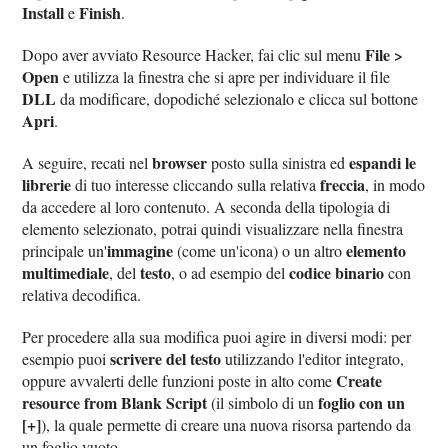
Install
Finish
e
.
File >
Dopo aver avviato Resource Hacker, fai clic sul menu
Open
e utilizza la finestra che si apre per individuare il file
DLL
da modificare, dopodiché selezionalo e clicca sul bottone
Apri
.
browser
espandi le
A seguire, recati nel
posto sulla sinistra ed
librerie
freccia
di tuo interesse cliccando sulla relativa
, in modo
da accedere al loro contenuto. A seconda della tipologia di
elemento selezionato, potrai quindi visualizzare nella finestra
immagine
elemento
principale un'
(come un'icona) o un altro
multimediale
testo
codice binario
, del
, o ad esempio del
con
relativa decodifica.
Per procedere alla sua modifica puoi agire in diversi modi: per
scrivere del testo
esempio puoi
utilizzando l'editor integrato,
Create
oppure avvalerti delle funzioni poste in alto come
resource from Blank Script
foglio con un
(il simbolo di un
[+]
), la quale permette di creare una nuova risorsa partendo da
un foglio vuoto.