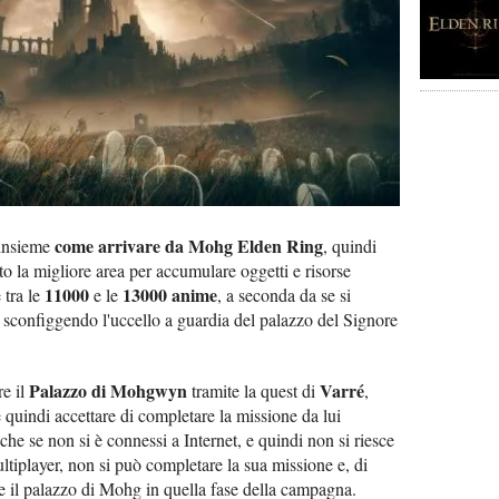
come arrivare da Mohg Elden Ring
 insieme
, quindi
o la migliore area per accumulare oggetti e risorse
11000
13000 anime
 tra le
e le
, a seconda da se si
 sconfiggendo l'uccello a guardia del palazzo del Signore
Palazzo di Mohgwyn
Varré
re il
tramite la quest di
,
quindi accettare di completare la missione da lui
nche se non si è connessi a Internet, e quindi non si riesce
iplayer, non si può completare la sua missione e, di
 il palazzo di Mohg in quella fase della campagna.