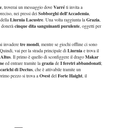
e
Varré
, troverai un messaggio dove
ti invita a
Sobborghi dell'Accademia
preciso, nei pressi dei
,
Liurnia Lacustre
Grazia
 della
. Una volta raggiunta la
,
cinque dita sanguinanti purulente
ti donerà
, oggetti per
tre mondi
rai invadere
, mentre se giochi offline ci sono
Liurnia
 Quindi, vai per la strada principale di
e trova il
 Altus
Makar
. Il primo è quello di sconfiggere il drago
ine
grazia
I feretri abbandonati
ed entrare tramite la
de
;
carichi di Dectus
, che è attivabile tramite un
Ovest
Forte Haight
 primo pezzo si trova a
del
, il