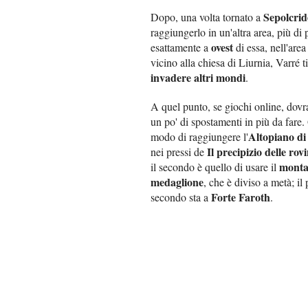
Sepolcrid
Dopo, una volta tornato a
raggiungerlo in un'altra area, più di 
ovest
esattamente a
di essa, nell'area
vicino alla chiesa di Liurnia, Varré 
invadere altri mondi
.
A quel punto, se giochi online, dov
un po' di spostamenti in più da fare.
Altopiano di
modo di raggiungere l'
Il precipizio delle rov
nei pressi de
monta
il secondo è quello di usare il
medaglione
, che è diviso a metà; il
Forte Faroth
secondo sta a
.