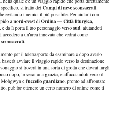
, nella quale c'è un viaggio rapido che porta direttamente
Campi di neve sconsacrati
specifico, si tratta dei
,
he evitando i nemici il più possibile. Per aiutarti con
nord-ovest
Ordina — Città liturgica
apido a
di
,
sud
, e da lì porta il tuo personaggio verso
, aiutandoti
d accedere a un'area innevata che vedrai come
 sconsacrati
.
umento per il teletrasporto da esaminare e dopo averlo
i basterà avviare il viaggio rapido verso la destinazione
rsonaggio si troverà in una sorta di grotta che dovrai fargli
grazia
 poco dopo, troverai una
, e affacciandoti verso il
uccello guardiano
di Mohgwyn e l'
, pronto ad affrontare
nfitto, può far ottenere un certo numero di anime come ti