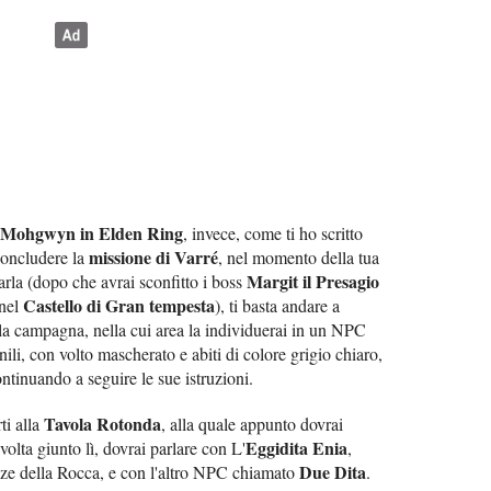
a Mohgwyn in Elden Ring
, invece, come ti ho scritto
missione di Varré
concludere la
, nel momento della tua
Margit il Presagio
arla (dopo che avrai sconfitto i boss
Castello di Gran tempesta
nel
), ti basta andare a
 la campagna, nella cui area la individuerai in un NPC
i, con volto mascherato e abiti di colore grigio chiaro,
ontinuando a seguire le sue istruzioni.
Tavola Rotonda
ti alla
, alla quale appunto dovrai
Eggidita Enia
volta giunto lì, dovrai parlare con L'
,
Due Dita
anze della Rocca, e con l'altro NPC chiamato
.