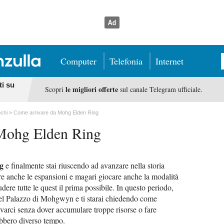
Computer
Telefonia
Internet
ti su
le migliori offerte
Scopri
sul canale Telegram ufficiale.
chi
Come arrivare da Mohg Elden Ring
Mohg Elden Ring
g
e finalmente stai riuscendo ad avanzare nella storia
re anche le espansioni e magari giocare anche la modalità
ere tutte le quest il prima possibile. In questo periodo,
del Palazzo di Mohgwyn e ti starai chiedendo come
varci senza dover accumulare troppe risorse o fare
ebbero diverso tempo.