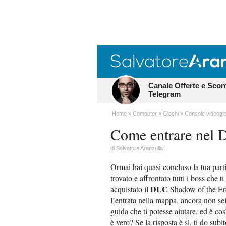
Canale Offerte e Scon
Telegram
Home
Computer
Giochi
Console videogio
Come entrare nel 
di
Salvatore Aranzulla
Ormai hai quasi concluso la tua part
trovato e affrontato tutti i boss che t
DLC
acquistato il
Shadow of the Erdt
l’entrata nella mappa, ancora non sei
guida che ti potesse aiutare, ed è co
è vero? Se la risposta è sì, ti do sub