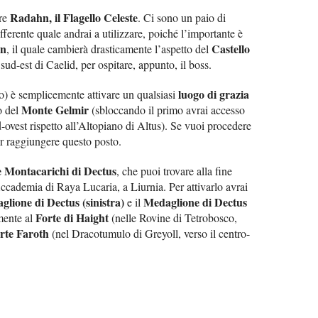
Radahn, il Flagello Celeste
are
. Ci sono un paio di
fferente quale andrai a utilizzare, poiché l’importante è
hn
Castello
, il quale cambierà drasticamente l’aspetto del
a sud-est di Caelid, per ospitare, appunto, il boss.
luogo di grazia
to) è semplicemente attivare un qualsiasi
Monte Gelmir
 del
(sbloccando il primo avrai accesso
-ovest rispetto all’Altopiano di Altus). Se vuoi procedere
er raggiungere questo posto.
 Montacarichi di Dectus
, che puoi trovare alla fine
Accademia di Raya Lucaria, a Liurnia. Per attivarlo avrai
lione di Dectus (sinistra)
Medaglione di Dectus
e il
Forte di Haight
amente al
(nelle Rovine di Tetrobosco,
rte Faroth
(nel Dracotumulo di Greyoll, verso il centro-