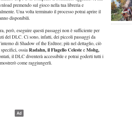
wnload premendo sul gioco nella tua libreria e
ente. Una volta terminato il processo potrai aprire il
anno disponibili.
a, però, eseguire questi passaggi non è sufficiente per
uti del DLC. Ci sono, infatti, dei piccoli passaggi da
’interno di Shadow of the Erdtree; più nel dettaglio, ciò
Radahn, il Flagello Celeste
Mohg,
specifici, ossia
e
ontati, il DLC diventerà accessibile e potrai goderti tutti i
i mostrerò come raggiungerli.