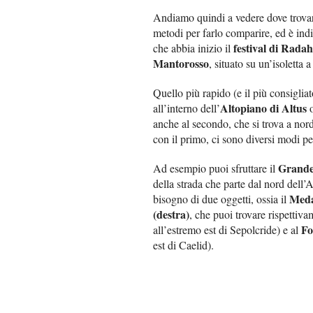
Andiamo quindi a vedere dove trov
metodi per farlo comparire, ed è indi
festival di Rada
che abbia inizio il
Mantorosso
, situato su un’isoletta 
Quello più rapido (e il più consiglia
Altopiano di Altus
all’interno dell’
o
anche al secondo, che si trova a nord
con il primo, ci sono diversi modi p
Grande
Ad esempio puoi sfruttare il
della strada che parte dal nord dell’
Medag
bisogno di due oggetti, ossia il
(destra)
, che puoi trovare rispettiv
Fo
all’estremo est di Sepolcride) e al
est di Caelid).