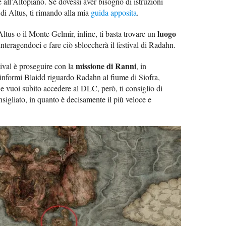
te all’Altopiano. Se dovessi aver bisogno di istruzioni
 di Altus, ti rimando alla mia
guida apposita
.
luogo
ltus o il Monte Gelmir, infine, ti basta trovare un
nteragendoci e fare ciò sbloccherà il festival di Radahn.
missione di Ranni
tival è proseguire con la
, in
i informi Blaidd riguardo Radahn al fiume di Siofra,
Se vuoi subito accedere al DLC, però, ti consiglio di
sigliato, in quanto è decisamente il più veloce e