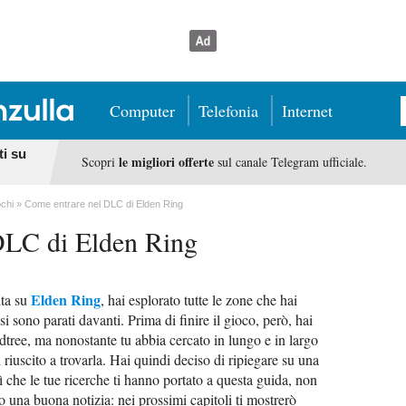
Computer
Telefonia
Internet
ti su
le migliori offerte
Scopri
sul canale Telegram ufficiale.
chi
Come entrare nel DLC di Elden Ring
DLC di Elden Ring
Elden Ring
ita su
, hai esplorato tutte le zone che hai
i si sono parati davanti. Prima di finire il gioco, però, hai
ree, ma nonostante tu abbia cercato in lungo e in largo
 riuscito a trovarla. Hai quindi deciso di ripiegare su una
sì che le tue ricerche ti hanno portato a questa guida, non
ito una buona notizia: nei prossimi capitoli ti mostrerò