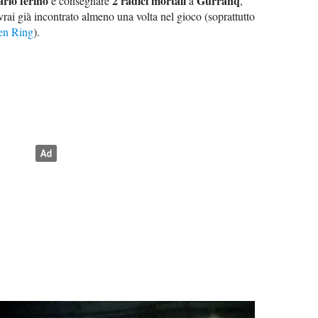
rio ferino
2 radici mortali
Gurranq
e consegnare
a
,
rai già incontrato almeno una volta nel gioco (soprattutto
den Ring
).