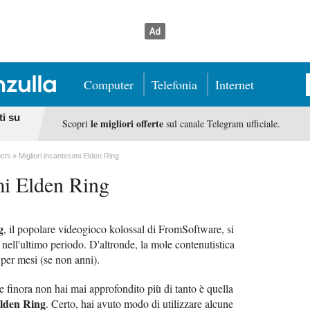
Computer
Telefonia
Internet
ti su
le migliori offerte
Scopri
sul canale Telegram ufficiale.
chi
Migliori incantesimi Elden Ring
mi Elden Ring
g
, il popolare videogioco kolossal di FromSoftware, si
nell'ultimo periodo. D'altronde, la mole contenutistica
 per mesi (se non anni).
e finora non hai mai approfondito più di tanto è quella
Elden Ring
. Certo, hai avuto modo di utilizzare alcune