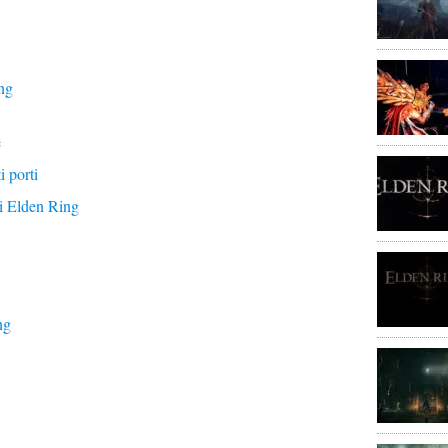
ng
e
i porti
ci Elden Ring
ng