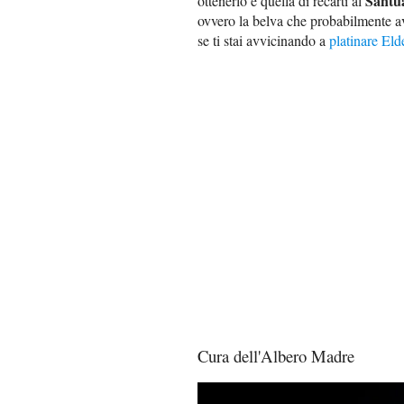
Santua
ottenerlo è quella di recarti al
ovvero la belva che probabilmente av
se ti stai avvicinando a
platinare El
Cura dell'Albero Madre