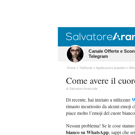
Canale Offerte e Scon
Telegram
Home
Telefonia
Applicazioni popolari
Wha
Come avere il cuo
di
Salvatore Aranzulla
W
Di recente, hai iniziato a utilizzare
rimasto incuriosito da alcuni emoji ch
piace molto l’emoji del cuore bianco 
Nessun problema! Se le cose stanno 
bianco su WhatsApp
, sappi che se