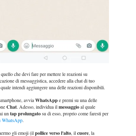
o quello che devi fare per mettere le reazioni su
azione di messaggistica, accedere alla chat di tuo
quale intendi aggiungere una delle reazioni disponibili.
WhatsApp
 smartphone, avvia
e premi su una delle
Chat
messaggio
ione
. Adesso, individua il
al quale
tap prolungato
fai un
su di esso, proprio come faresti per
 su WhatsApp
.
pollice verso l'alto
cuore
hermo gli emoji (il
, il
, la