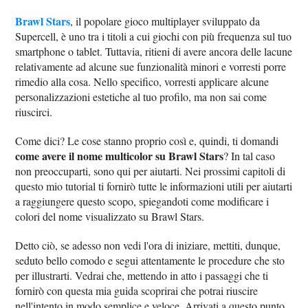
Brawl Stars
, il popolare gioco multiplayer sviluppato da
Supercell, è uno tra i titoli a cui giochi con più frequenza sul tuo
smartphone o tablet. Tuttavia, ritieni di avere ancora delle lacune
relativamente ad alcune sue funzionalità minori e vorresti porre
rimedio alla cosa. Nello specifico, vorresti applicare alcune
personalizzazioni estetiche al tuo profilo, ma non sai come
riuscirci.
Come dici? Le cose stanno proprio così e, quindi, ti domandi
come avere il nome multicolor su Brawl Stars
? In tal caso
non preoccuparti, sono qui per aiutarti. Nei prossimi capitoli di
questo mio tutorial ti fornirò tutte le informazioni utili per aiutarti
a raggiungere questo scopo, spiegandoti come modificare i
colori del nome visualizzato su Brawl Stars.
Detto ciò, se adesso non vedi l'ora di iniziare, mettiti, dunque,
seduto bello comodo e segui attentamente le procedure che sto
per illustrarti. Vedrai che, mettendo in atto i passaggi che ti
fornirò con questa mia guida scoprirai che potrai riuscire
nell'intento in modo semplice e veloce. Arrivati a questo punto