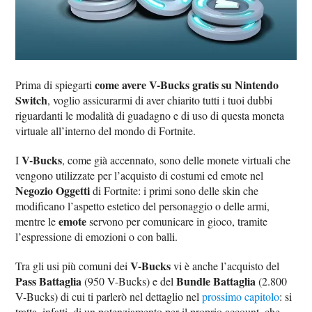
come avere V-Bucks gratis su Nintendo
Prima di spiegarti
Switch
, voglio assicurarmi di aver chiarito tutti i tuoi dubbi
riguardanti le modalità di guadagno e di uso di questa moneta
virtuale all’interno del mondo di Fortnite.
V-Bucks
I
, come già accennato, sono delle monete virtuali che
vengono utilizzate per l’acquisto di costumi ed emote nel
Negozio Oggetti
di Fortnite: i primi sono delle skin che
modificano l’aspetto estetico del personaggio o delle armi,
emote
mentre le
servono per comunicare in gioco, tramite
l’espressione di emozioni o con balli.
V-Bucks
Tra gli usi più comuni dei
vi è anche l’acquisto del
Pass Battaglia
Bundle Battaglia
(950 V-Bucks) e del
(2.800
V-Bucks) di cui ti parlerò nel dettaglio nel
prossimo capitolo
: si
tratta, infatti, di un potenziamento per il proprio account, che