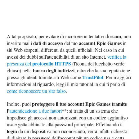
scam
A tal proposito, per evitare di incorrere in tentativi di
, non
dati di accesso
account Epic Games
inserire mai i
del tuo
in
siti Web sospetti, differenti da quelli ufficiali. Nel caso in cui
avessi dei dubbi sull'attendibilità di un sito Internet,
verifica la
protocollo HTTPS
presenza del
(l'icona del lucchetto verde
barra degli indirizzi
chiuso) nella
, oltre che la sua reputazione
TrustPilot
presso gli utenti tramite siti Web come
. Per maggiori
informazioni al riguardo, leggi il mio tutorial in cui ti parlo di
come riconoscere un sito falso
.
proteggere il tuo account Epic Games tramite
Inoltre, puoi
l'
autenticazione a due fattori
**: si tratta di un sistema che
impedisce gli accessi non autorizzati con un codice aggiuntivo
usa e getta abbinato alla password principale. Effettuando il
login
da un dispositivo non riconosciuto, verrà infatti richiesto
di digitare la password dell'account più un codice usa e getta