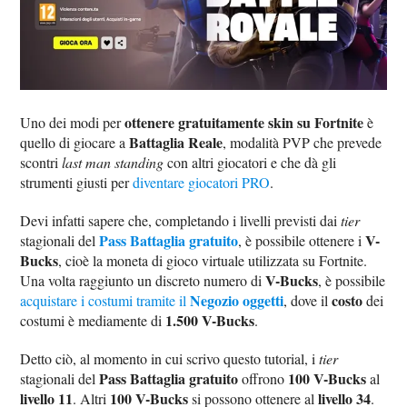
ottenere gratuitamente skin su Fortnite
Uno dei modi per
è
Battaglia Reale
quello di giocare a
, modalità PVP che prevede
scontri
last man standing
con altri giocatori e che dà gli
strumenti giusti per
diventare giocatori PRO
.
Devi infatti sapere che, completando i livelli previsti dai
tier
Pass Battaglia gratuito
V-
stagionali del
, è possibile ottenere i
Bucks
, cioè la moneta di gioco virtuale utilizzata su Fortnite.
V-Bucks
Una volta raggiunto un discreto numero di
, è possibile
Negozio oggetti
costo
acquistare i costumi tramite il
, dove il
dei
1.500 V-Bucks
costumi è mediamente di
.
Detto ciò, al momento in cui scrivo questo tutorial, i
tier
Pass Battaglia gratuito
100 V-Bucks
stagionali del
offrono
al
livello 11
100 V-Bucks
livello 34
. Altri
si possono ottenere al
.