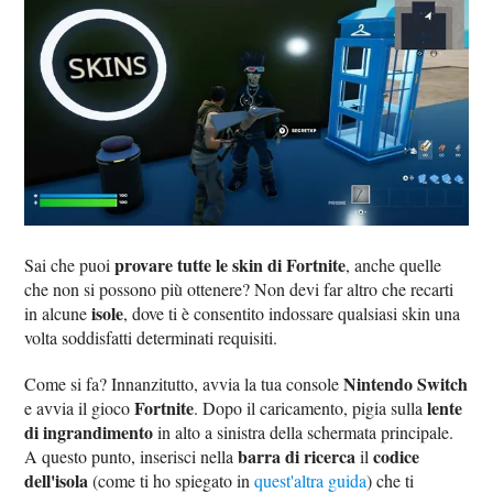
provare tutte le skin di Fortnite
Sai che puoi
, anche quelle
che non si possono più ottenere? Non devi far altro che recarti
isole
in alcune
, dove ti è consentito indossare qualsiasi skin una
volta soddisfatti determinati requisiti.
Nintendo Switch
Come si fa? Innanzitutto, avvia la tua console
Fortnite
lente
e avvia il gioco
. Dopo il caricamento, pigia sulla
di ingrandimento
in alto a sinistra della schermata principale.
barra di ricerca
codice
A questo punto, inserisci nella
il
dell'isola
(come ti ho spiegato in
quest'altra guida
) che ti