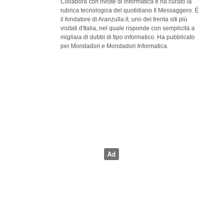
Collabora con riviste di informatica e ha curato la
rubrica tecnologica del quotidiano Il Messaggero. È
il fondatore di Aranzulla.it, uno dei trenta siti più
visitati d'Italia, nel quale risponde con semplicità a
migliaia di dubbi di tipo informatico. Ha pubblicato
per Mondadori e Mondadori Informatica.