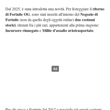
ritorno
Dal 2025, è stata introdotta una novità. Per festeggiare il
di Fortnite OG
Negozio di
, sono stati inseriti all'interno del
Fortnite
due costumi
(non da quello degli oggetti online)
storici
, ritenuti fra i più rari, appartenenti alla prima stagione:
Incursore rinnegato
Milite d'assalto aviotrasportato
e
.
Per chi gioca a Fortnite dal 2017 e possiede già questi costumi,