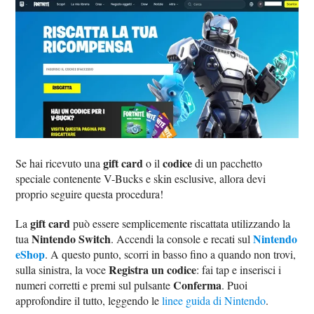
gift card
codice
Se hai ricevuto una
o il
di un pacchetto
speciale contenente V-Bucks e skin esclusive, allora devi
proprio seguire questa procedura!
gift card
La
può essere semplicemente riscattata utilizzando la
Nintendo Switch
Nintendo
tua
. Accendi la console e recati sul
eShop
. A questo punto, scorri in basso fino a quando non trovi,
Registra un codice
sulla sinistra, la voce
: fai tap e inserisci i
Conferma
numeri corretti e premi sul pulsante
. Puoi
approfondire il tutto, leggendo le
linee guida di Nintendo
.