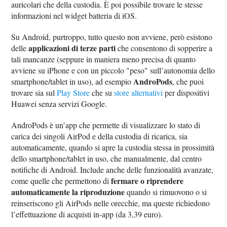
auricolari che della custodia. È poi possibile trovare le stesse
informazioni nel widget batteria di iOS.
Su Android, purtroppo, tutto questo non avviene, però esistono
applicazioni di terze parti
delle
che consentono di sopperire a
tali mancanze (seppure in maniera meno precisa di quanto
avviene su iPhone e con un piccolo "peso" sull’autonomia dello
AndroPods
smartphone/tablet in uso), ad esempio
, che puoi
trovare sia sul
Play Store
che su
store alternativi
per dispositivi
Huawei senza servizi Google.
AndroPods è un’app che permette di visualizzare lo stato di
carica dei singoli AirPod e della custodia di ricarica, sia
automaticamente, quando si apre la custodia stessa in prossimità
dello smartphone/tablet in uso, che manualmente, dal centro
notifiche di Android. Include anche delle funzionalità avanzate,
fermare o riprendere
come quelle che permettono di
automaticamente la riproduzione
quando si rimuovono o si
reinseriscono gli AirPods nelle orecchie, ma queste richiedono
l’effettuazione di acquisti in-app (da 3,39 euro).