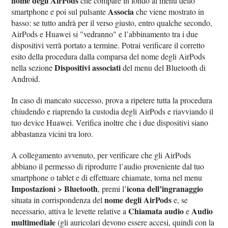
nome degli AirPods
che compare in fondo al menu dello
Associa
smartphone e poi sul pulsante
che viene mostrato in
basso: se tutto andrà per il verso giusto, entro qualche secondo,
AirPods e Huawei si "vedranno" e l’abbinamento tra i due
dispositivi verrà portato a termine. Potrai verificare il corretto
esito della procedura dalla comparsa del nome degli AirPods
Dispositivi associati
nella sezione
del menu del Bluetooth di
Android.
In caso di mancato successo, prova a ripetere tutta la procedura
chiudendo e riaprendo la custodia degli AirPods e riavviando il
tuo device Huawei. Verifica inoltre che i due dispositivi siano
abbastanza vicini tra loro.
A collegamento avvenuto, per verificare che gli AirPods
abbiano il permesso di riprodurre l’audio proveniente dal tuo
smartphone o tablet e di effettuare chiamate, torna nel menu
Impostazioni > Bluetooth
icona dell’ingranaggio
, premi l’
nome degli AirPods
situata in corrispondenza del
e, se
Chiamata audio
Audio
necessario, attiva le levette relative a
e
multimediale
(gli auricolari devono essere accesi, quindi con la