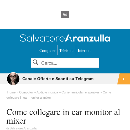
Computer
Telefonia
Internet
Canale Offerte e Sconti su Telegram
Home
Computer
Audio e musica
Cuffie, auricolari e speaker
Come
collegare in ear monitor al mixer
Come collegare in ear monitor al
mixer
di
Salvatore Aranzulla