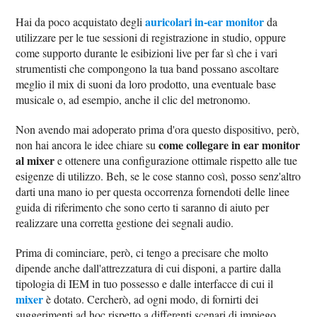
auricolari in-ear monitor
Hai da poco acquistato degli
da
utilizzare per le tue sessioni di registrazione in studio, oppure
come supporto durante le esibizioni live per far sì che i vari
strumentisti che compongono la tua band possano ascoltare
meglio il mix di suoni da loro prodotto, una eventuale base
musicale o, ad esempio, anche il clic del metronomo.
Non avendo mai adoperato prima d'ora questo dispositivo, però,
come collegare in ear monitor
non hai ancora le idee chiare su
al mixer
e ottenere una configurazione ottimale rispetto alle tue
esigenze di utilizzo. Beh, se le cose stanno così, posso senz'altro
darti una mano io per questa occorrenza fornendoti delle linee
guida di riferimento che sono certo ti saranno di aiuto per
realizzare una corretta gestione dei segnali audio.
Prima di cominciare, però, ci tengo a precisare che molto
dipende anche dall'attrezzatura di cui disponi, a partire dalla
tipologia di IEM in tuo possesso e dalle interfacce di cui il
mixer
è dotato. Cercherò, ad ogni modo, di fornirti dei
suggerimenti ad hoc rispetto a differenti scenari di impiego.