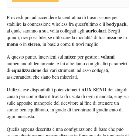
Provvedi poi ad accendere la centralina di trasmissione per
bodypack
stabilire la connessione wireless fra quest'ultimo e il
,
auricolari
al quale saranno a sua volta collegati agli
. Scegli
quindi, ove possibile, se utilizzare la modalità di trasmissione in
mono
stereo
o in
, in base a come ti trovi meglio.
mixer
volumi
A questo punto, intervieni sul
per gestire i
,
aumentandoli lentamente, e fai altrettanto con gli altri parametri
equalizzazione
di
dei vari strumenti ad esso collegati,
assicurandoti che siano ben miscelati.
AUX SEND
Utilizza ove disponibili i potenziometri
dei singoli
canali per controllare il livello di uscita di ogni mandata, e agisci
sulle apposite manopole del ricevitore al fine di ottenere un
suono ben equilibrato, in grado di incontrare il gradimento di
ogni musicista.
Quella appena descritta è una configurazione di base che può
essere ulteriormente personalizzata in funzione della tipologia di