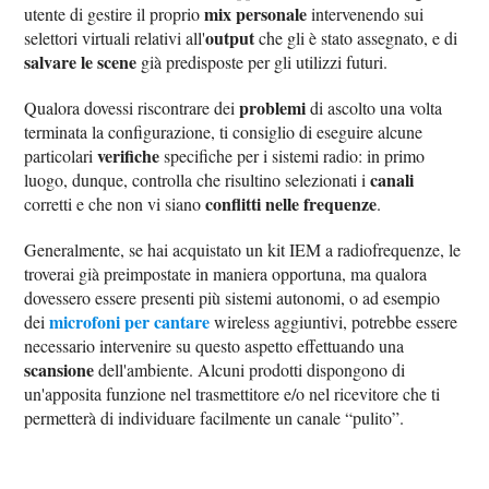
mix personale
utente di gestire il proprio
intervenendo sui
output
selettori virtuali relativi all'
che gli è stato assegnato, e di
salvare le scene
già predisposte per gli utilizzi futuri.
problemi
Qualora dovessi riscontrare dei
di ascolto una volta
terminata la configurazione, ti consiglio di eseguire alcune
verifiche
particolari
specifiche per i sistemi radio: in primo
canali
luogo, dunque, controlla che risultino selezionati i
conflitti nelle frequenze
corretti e che non vi siano
.
Generalmente, se hai acquistato un kit IEM a radiofrequenze, le
troverai già preimpostate in maniera opportuna, ma qualora
dovessero essere presenti più sistemi autonomi, o ad esempio
microfoni per cantare
dei
wireless aggiuntivi, potrebbe essere
necessario intervenire su questo aspetto effettuando una
scansione
dell'ambiente. Alcuni prodotti dispongono di
un'apposita funzione nel trasmettitore e/o nel ricevitore che ti
permetterà di individuare facilmente un canale “pulito”.