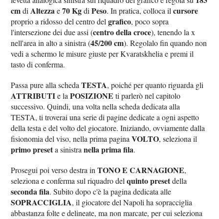
cm
Altezza
70 Kg
Peso
cursore
di
e
di
. In pratica, colloca il
grafico
proprio a ridosso del centro del
, poco sopra
centro della croce
l'intersezione dei due assi (
), tenendo la x
45/200 cm
nell'area in alto a sinistra (
). Regolalo fin quando non
vedi a schermo le misure giuste per Kvaratskhelia e premi il
tasto di conferma.
TESTA
Passa pure alla scheda
, poiché per quanto riguarda gli
ATTRIBUTI
POSIZIONE
e la
ti parlerò nel capitolo
successivo. Quindi, una volta nella scheda dedicata alla
TESTA, ti troverai una serie di pagine dedicate a ogni aspetto
della testa e del volto del giocatore. Iniziando, ovviamente dalla
VOLTO
fisionomia del viso, nella prima pagina
, seleziona il
primo preset
nella prima fila
a sinistra
.
TONO E CARNAGIONE
Prosegui poi verso destra in
,
quinto preset
seleziona e conferma sul riquadro del
della
seconda fila
. Subito dopo c'è la pagina dedicata alle
SOPRACCIGLIA
, il giocatore del Napoli ha sopracciglia
abbastanza folte e delineate, ma non marcate, per cui seleziona