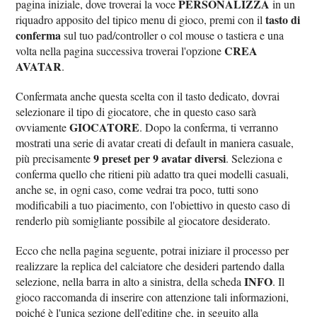
PERSONALIZZA
pagina iniziale, dove troverai la voce
in un
tasto di
riquadro apposito del tipico menu di gioco, premi con il
conferma
sul tuo pad/controller o col mouse o tastiera e una
CREA
volta nella pagina successiva troverai l'opzione
AVATAR
.
Confermata anche questa scelta con il tasto dedicato, dovrai
selezionare il tipo di giocatore, che in questo caso sarà
GIOCATORE
ovviamente
. Dopo la conferma, ti verranno
mostrati una serie di avatar creati di default in maniera casuale,
9 preset per 9 avatar diversi
più precisamente
. Seleziona e
conferma quello che ritieni più adatto tra quei modelli casuali,
anche se, in ogni caso, come vedrai tra poco, tutti sono
modificabili a tuo piacimento, con l'obiettivo in questo caso di
renderlo più somigliante possibile al giocatore desiderato.
Ecco che nella pagina seguente, potrai iniziare il processo per
realizzare la replica del calciatore che desideri partendo dalla
INFO
selezione, nella barra in alto a sinistra, della scheda
. Il
gioco raccomanda di inserire con attenzione tali informazioni,
poiché è l'unica sezione dell'editing che, in seguito alla