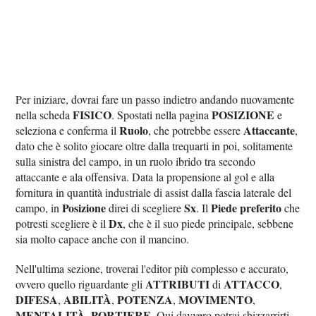
Per iniziare, dovrai fare un passo indietro andando nuovamente
FISICO
POSIZIONE
nella scheda
. Spostati nella pagina
e
Ruolo
Attaccante
seleziona e conferma il
, che potrebbe essere
,
dato che è solito giocare oltre dalla trequarti in poi, solitamente
sulla sinistra del campo, in un ruolo ibrido tra secondo
attaccante e ala offensiva. Data la propensione al gol e alla
fornitura in quantità industriale di assist dalla fascia laterale del
Posizione
Sx
Piede preferito
campo, in
direi di scegliere
. Il
che
Dx
potresti scegliere è il
, che è il suo piede principale, sebbene
sia molto capace anche con il mancino.
Nell'ultima sezione, troverai l'editor più complesso e accurato,
ATTRIBUTI
ATTACCO
ovvero quello riguardante gli
di
,
DIFESA
ABILITÀ
POTENZA
MOVIMENTO
,
,
,
,
MENTALITÀ
PORTIERE
,
. Qui davvero potrai sbizzarrirti,