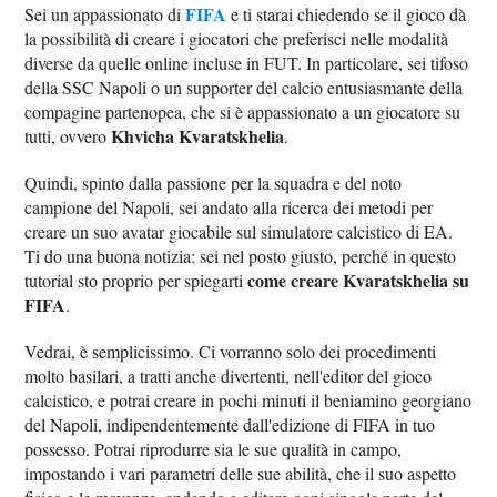
FIFA
Sei un appassionato di
e ti starai chiedendo se il gioco dà
la possibilità di creare i giocatori che preferisci nelle modalità
diverse da quelle online incluse in FUT. In particolare, sei tifoso
della SSC Napoli o un supporter del calcio entusiasmante della
compagine partenopea, che si è appassionato a un giocatore su
Khvicha Kvaratskhelia
tutti, ovvero
.
Quindi, spinto dalla passione per la squadra e del noto
campione del Napoli, sei andato alla ricerca dei metodi per
creare un suo avatar giocabile sul simulatore calcistico di EA.
Ti do una buona notizia: sei nel posto giusto, perché in questo
come creare Kvaratskhelia su
tutorial sto proprio per spiegarti
FIFA
.
Vedrai, è semplicissimo. Ci vorranno solo dei procedimenti
molto basilari, a tratti anche divertenti, nell'editor del gioco
calcistico, e potrai creare in pochi minuti il beniamino georgiano
del Napoli, indipendentemente dall'edizione di FIFA in tuo
possesso. Potrai riprodurre sia le sue qualità in campo,
impostando i vari parametri delle sue abilità, che il suo aspetto