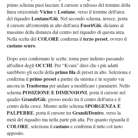
primo schema puoi lasciare il cursore a ridosso del termine della
Vicine
Lontane
linea orizzontale
e
, verso il termine dell'area
Lontane/Giù
del riquadro
. Nel secondo schema, invece, porta
Fuori/Giù
il cursore all'estremità in alto dell'area
, diciamo al
massimo della distanza dal centro nel riquadro di questa area.
COLORE
terzo preset
Nella scelta del
conferma il
, ovvero il
castano scuro
.
Dopo aver confermato le scelte, torna pure indietro passando
OCCHI
all'editor degli
. Per “Kvara” direi che i più adatti
prima fila
sarebbero gli occhi della
di preset in alto. Seleziona e
primo preset
conferma il
a partire da sinistra e in seguito vai
Trasforma
ancora in
per andare a modificare i parametri. Nello
POSIZIONE E DIMENSIONI
schema
, porta il cursore nel
Grandi/Giù
quadro
, grosso modo tra il centro dell'area e il
SPORGENZA E
centro della croce. Mentre nello schema
PALPEBRE
Grandi
Dentro
, porta il cursore tra
/
, verso la
metà del riquadro ma nella parte più alta. Per quanto riguarda il
COLORE
castano
, seleziona il
e conferma il tutto col tasto
apposito.