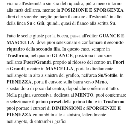
vicino all'estremità a sinistra del riquadro, più o meno intorno
POSIZIONE E SPORGENZA
alla metà dell'area, mentre in
direi che sarebbe meglio portare il cursore all'estremità in alto
Su
Giù
Su
della linea
e
, quindi, quasi di fianco alla scritta
.
GUANCE E
Fatte le scelte giuste per la bocca, passa all'editor
MASCELLA
secondo
, dove puoi selezionare e confermare il
riquadro
seconda fila
della
. In questo caso, sempre in
Trasforma
GUANCE
, nel quadro
, posiziona il cursore
Fuori/Grandi
Fuori
nell'area
, proprio al ridosso del centro tra
Grandi
MASCELLA
e
, mentre in
, portalo direttamente
Su/Sottile
nell'angolo in alto a sinistra del grafico, nell'area
. In
PIENEZZA
Meno
, porta il cursore sulla barra verso
,
spostandolo di poco dal centro, dopodiché conferma il tutto.
MENTO
Nella pagina successiva, dedicata al
, puoi confermare
primo preset
prima fila
Trasforma
e selezionare il
della
, e in
,
DIMENSIONI
SPORGENZE E
puoi portare i cursori di
e
PIENEZZA
entrambi in alto a sinistra, letteralmente
nell'angolo, di entrambi i grafici.