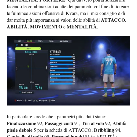
facendo le combinazioni adatte dei parametri col fine di ricreare
le fulminee azioni offensive di Kvara, ma il mio consiglio è di
ATTACCO
dar molta più importanza ai valori delle abilità di
,
ABILITÀ
MOVIMENTO
MENTALITÀ
,
e
.
In particolare, credo che i parametri più adatti siano:
Finalizzazione
Passaggi corti
Tiri al volo
Abilità
92,
91,
92,
piede debole
Dribbling
5 per la scheda di ATTACCO;
94,
Controllo di palla
Passaggi lunghi
95,
81 in ABILITÀ;