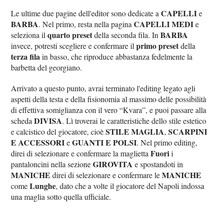
CAPELLI
Le ultime due pagine dell'editor sono dedicate a
e
BARBA
CAPELLI MEDI
. Nel primo, resta nella pagina
e
quarto preset
BARBA
seleziona il
della seconda fila. In
primo preset
invece, potresti scegliere e confermare il
della
terza fila
in basso, che riproduce abbastanza fedelmente la
barbetta del georgiano.
Arrivato a questo punto, avrai terminato l'editing legato agli
aspetti della testa e della fisionomia al massimo delle possibilità
di effettiva somiglianza con il vero “Kvara”, e puoi passare alla
DIVISA
scheda
. Lì troverai le caratteristiche dello stile estetico
STILE MAGLIA
SCARPINI
e calcistico del giocatore, cioè
,
E ACCESSORI
GUANTI E POLSI
e
. Nel primo editing,
Fuori
direi di selezionare e confermare la maglietta
i
GIROVITA
pantaloncini nella sezione
e spostandoti in
MANICHE
MANICHE
direi di selezionare e confermare le
Lunghe
come
, dato che a volte il giocatore del Napoli indossa
una maglia sotto quella ufficiale.