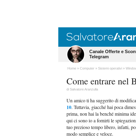
Canale Offerte e Scon
Telegram
Home
Computer
Sistemi operativi
Windo
Come entrare nel
di
Salvatore Aranzulla
Un amico ti ha suggerito di modific
10
. Tuttavia, giacché hai poca dimes
prima, non hai la benché minima idea
qui ci sono io a fornirti le spiegazi
tuo prezioso tempo libero, infatti, pos
modo semplice e veloce.