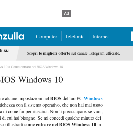
Computer
Telefonia
Internet
ti su
le migliori offerte
Scopri
sul canale Telegram ufficiale.
ws 10
Come entrare nel BIOS Windows 10
 BIOS Windows 10
BIOS
Windows
are alcune impostazioni nel
del tuo PC
tichezza con il sistema operativo, che non hai mai usato
 di come far per riuscirci. Non ti preoccupare: se vuoi,
oni di cui hai bisogno. Se mi concedi qualche minuto del
come entrare nel BIOS Windows 10
so illustrarti
in