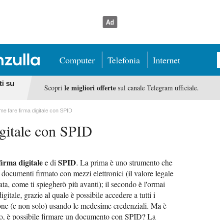
Computer
Telefonia
Internet
ti su
le migliori offerte
Scopri
sul canale Telegram ufficiale.
e fare firma digitale con SPID
gitale con SPID
firma digitale
SPID
e di
. La prima è uno strumento che
i documenti firmato con mezzi elettronici (il valore legale
sata, come ti spiegherò più avanti); il secondo è l'ormai
gitale, grazie al quale è possibile accedere a tutti i
one (e non solo) usando le medesime credenziali. Ma è
io, è possibile firmare un documento con SPID? La