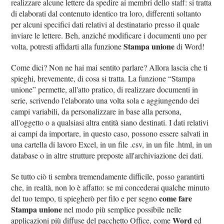
realizzare alcune lettere da spedire ai membri dello staff: si tratta
di elaborati dal contenuto identico tra loro, differenti soltanto
per alcuni specifici dati relativi al destinatario presso il quale
inviare le lettere. Beh, anziché modificare i documenti uno per
Stampa unione
volta, potresti affidarti alla funzione
di Word!
Come dici? Non ne hai mai sentito parlare? Allora lascia che ti
spieghi, brevemente, di cosa si tratta. La funzione “Stampa
unione” permette, all'atto pratico, di realizzare documenti in
serie, scrivendo l'elaborato una volta sola e aggiungendo dei
campi variabili, da personalizzare in base alla persona,
all'oggetto o a qualsiasi altra entità siano destinati. I dati relativi
ai campi da importare, in questo caso, possono essere salvati in
una cartella di lavoro Excel, in un file .csv, in un file .html, in un
database o in altre strutture preposte all'archiviazione dei dati.
Se tutto ciò ti sembra tremendamente difficile, posso garantirti
che, in realtà, non lo è affatto: se mi concederai qualche minuto
come fare
del tuo tempo, ti spiegherò per filo e per segno
Stampa unione
nel modo più semplice possibile nelle
Word
applicazioni più diffuse del pacchetto Office, come
ed