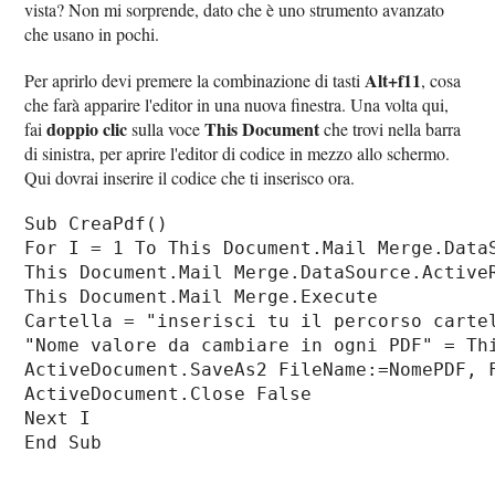
vista? Non mi sorprende, dato che è uno strumento avanzato
che usano in pochi.
Alt+f11
Per aprirlo devi premere la combinazione di tasti
, cosa
che farà apparire l'editor in una nuova finestra. Una volta qui,
doppio clic
This Document
fai
sulla voce
che trovi nella barra
di sinistra, per aprire l'editor di codice in mezzo allo schermo.
Qui dovrai inserire il codice che ti inserisco ora.
Sub CreaPdf()

For I = 1 To This Document.Mail Merge.DataS
This Document.Mail Merge.DataSource.Active
This Document.Mail Merge.Execute

Cartella = "inserisci tu il percorso cartel
"Nome valore da cambiare in ogni PDF" = Th
ActiveDocument.SaveAs2 FileName:=NomePDF, F
ActiveDocument.Close False

Next I
