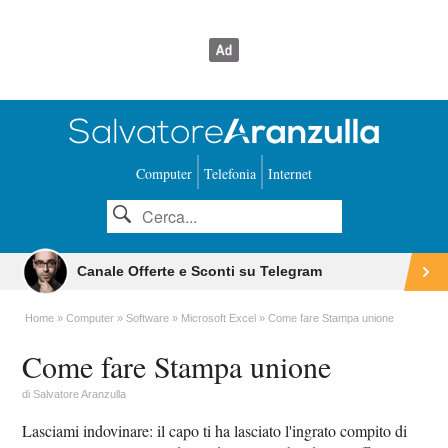
Computer
Telefonia
Internet
Canale Offerte e Sconti su Telegram
Home
Computer
Software
Microsoft Excel
Come fare Stampa unione
Come fare Stampa unione
di
Salvatore Aranzulla
Lasciami indovinare: il capo ti ha lasciato l'ingrato compito di