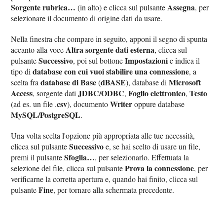
Sorgente rubrica…
Assegna
(in alto) e clicca sul pulsante
, per
selezionare il documento di origine dati da usare.
Nella finestra che compare in seguito, apponi il segno di spunta
Altra sorgente dati esterna
accanto alla voce
, clicca sul
Successivo
Impostazioni
pulsante
, poi sul bottone
e indica il
database con cui vuoi stabilire una connessione
tipo di
, a
database di Base
dBASE
Microsoft
scelta fra
(
), database di
Access
JDBC/ODBC
Foglio elettronico
Testo
, sorgente dati
,
,
csv
Writer
(ad es. un file .
), documento
oppure database
MySQL/PostgreSQL
.
Una volta scelta l'opzione più appropriata alle tue necessità,
Successivo
clicca sul pulsante
e, se hai scelto di usare un file,
Sfoglia…
premi il pulsante
, per selezionarlo. Effettuata la
Prova la connessione
selezione del file, clicca sul pulsante
, per
verificarne la corretta apertura e, quando hai finito, clicca sul
Fine
pulsante
, per tornare alla schermata precedente.