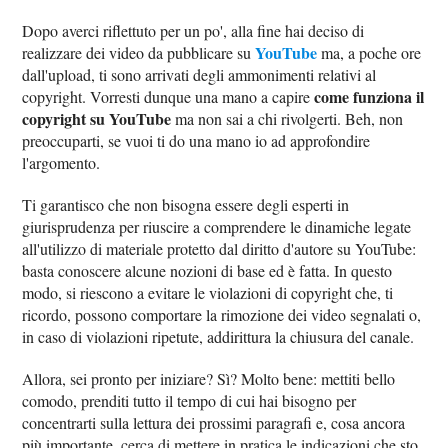
Dopo averci riflettuto per un po', alla fine hai deciso di
YouTube
realizzare dei video da pubblicare su
ma, a poche ore
dall'upload, ti sono arrivati degli ammonimenti relativi al
come funziona il
copyright. Vorresti dunque una mano a capire
copyright su YouTube
ma non sai a chi rivolgerti. Beh, non
preoccuparti, se vuoi ti do una mano io ad approfondire
l'argomento.
Ti garantisco che non bisogna essere degli esperti in
giurisprudenza per riuscire a comprendere le dinamiche legate
all'utilizzo di materiale protetto dal diritto d'autore su YouTube:
basta conoscere alcune nozioni di base ed è fatta. In questo
modo, si riescono a evitare le violazioni di copyright che, ti
ricordo, possono comportare la rimozione dei video segnalati o,
in caso di violazioni ripetute, addirittura la chiusura del canale.
Allora, sei pronto per iniziare? Sì? Molto bene: mettiti bello
comodo, prenditi tutto il tempo di cui hai bisogno per
concentrarti sulla lettura dei prossimi paragrafi e, cosa ancora
più importante, cerca di mettere in pratica le indicazioni che sto