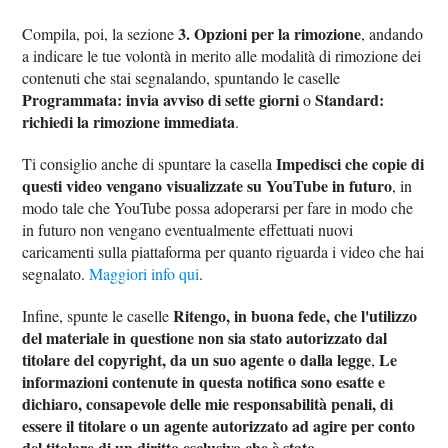
3. Opzioni per la rimozione
Compila, poi, la sezione
, andando
a indicare le tue volontà in merito alle modalità di rimozione dei
contenuti che stai segnalando, spuntando le caselle
Programmata: invia avviso di sette giorni
Standard:
o
richiedi la rimozione immediata
.
Impedisci che copie di
Ti consiglio anche di spuntare la casella
questi video vengano visualizzate su YouTube in futuro
, in
modo tale che YouTube possa adoperarsi per fare in modo che
in futuro non vengano eventualmente effettuati nuovi
caricamenti sulla piattaforma per quanto riguarda i video che hai
segnalato.
Maggiori info qui
.
Ritengo, in buona fede, che l'utilizzo
Infine, spunte le caselle
del materiale in questione non sia stato autorizzato dal
titolare del copyright, da un suo agente o dalla legge
Le
,
informazioni contenute in questa notifica sono esatte e
dichiaro, consapevole delle mie responsabilità penali, di
essere il titolare o un agente autorizzato ad agire per conto
del titolare di un diritto esclusivo che è stato