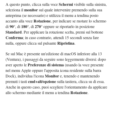
Schermi
A questo punto, clicca sulla voce
visibile sulla sinistra,
monitor
seleziona il
sul quale intervenire premendo sulla sua
anteprima (se necessario) e utilizza il menu a tendina posto
Rotazione
accanto alla voce
, per indicare se ruotare lo schermo
90°
180°
270°
di
, di
, di
oppure se riportarlo in posizione
Standard
. Per applicare la rotazione scelta, premi sul bottone
Conferma
; in caso contrario, attendi 15 secondi senza fare
Ripristina
nulla, oppure clicca sul pulsante
.
Se sul Mac è presente un'edizione di macOS inferiore alla 13
(Ventura), i passaggi da seguire sono leggermente diversi: dopo
Preferenze di sistema
aver aperto le
(usando la voce presente
nel menu Apple oppure l'apposita icona residente sulla barra
Monitor
Dock), individua l'icona
e, tenendo e mantenendo
cmd+alt/opzione
premuti i tasti
sulla tastiera, clicca su di essa.
Anche in questo caso, puoi scegliere l'orientamento da applicare
Rotazione
allo schermo mediante il menu a tendina
.