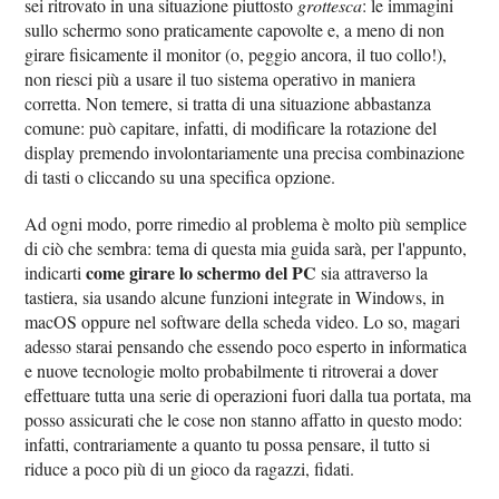
sei ritrovato in una situazione piuttosto
grottesca
: le immagini
sullo schermo sono praticamente capovolte e, a meno di non
girare fisicamente il monitor (o, peggio ancora, il tuo collo!),
non riesci più a usare il tuo sistema operativo in maniera
corretta. Non temere, si tratta di una situazione abbastanza
comune: può capitare, infatti, di modificare la rotazione del
display premendo involontariamente una precisa combinazione
di tasti o cliccando su una specifica opzione.
Ad ogni modo, porre rimedio al problema è molto più semplice
di ciò che sembra: tema di questa mia guida sarà, per l'appunto,
come girare lo schermo del PC
indicarti
sia attraverso la
tastiera, sia usando alcune funzioni integrate in Windows, in
macOS oppure nel software della scheda video. Lo so, magari
adesso starai pensando che essendo poco esperto in informatica
e nuove tecnologie molto probabilmente ti ritroverai a dover
effettuare tutta una serie di operazioni fuori dalla tua portata, ma
posso assicurati che le cose non stanno affatto in questo modo:
infatti, contrariamente a quanto tu possa pensare, il tutto si
riduce a poco più di un gioco da ragazzi, fidati.