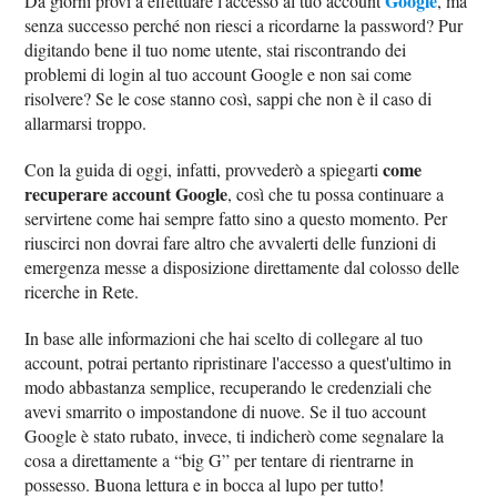
Google
Da giorni provi a effettuare l'accesso al tuo account
, ma
senza successo perché non riesci a ricordarne la password? Pur
digitando bene il tuo nome utente, stai riscontrando dei
problemi di login al tuo account Google e non sai come
risolvere? Se le cose stanno così, sappi che non è il caso di
allarmarsi troppo.
come
Con la guida di oggi, infatti, provvederò a spiegarti
recuperare account Google
, così che tu possa continuare a
servirtene come hai sempre fatto sino a questo momento. Per
riuscirci non dovrai fare altro che avvalerti delle funzioni di
emergenza messe a disposizione direttamente dal colosso delle
ricerche in Rete.
In base alle informazioni che hai scelto di collegare al tuo
account, potrai pertanto ripristinare l'accesso a quest'ultimo in
modo abbastanza semplice, recuperando le credenziali che
avevi smarrito o impostandone di nuove. Se il tuo account
Google è stato rubato, invece, ti indicherò come segnalare la
cosa a direttamente a “big G” per tentare di rientrarne in
possesso. Buona lettura e in bocca al lupo per tutto!