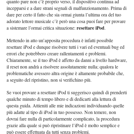
quanto pare non c’è proprio verso, il dispositivo continua ad
incepparsi e a dare strani segnali di malfunzionamento. Prima di
dare per certo il fatto che sia ormai giunta l’ultima ora del tuo
adorato lettore musicale c’è però una cosa puoi fare per provare
resettare iPod
a sistemare l’ormai critica situazione:
.
Mettendo in atto un’apposita procedura è infatti possibile
resettare iPod e dunque risolvere tutti i vari ed eventuali bug ed
errori che potrebbero creare rallentamenti e problemi.
Chiaramente, se il tuo iPod è affetto da danni a livello hardware,
il reset non andrà a risolvere assolutamente nulla; qualora le
problematiche avessero altra origine è altamente probabile che,
a seguito del ripristino, non si verifichino più.
Se vuoi provare a resettare iPod ti suggerisco quindi di prenderti
qualche minuto di tempo libero e di dedicarti alla lettura di
questa guida. Attieniti alle mie indicazioni individuando quelle
più adatte al tipo di iPod in tuo possesso. Non temere, non
dovrai fare nulla di particolarmente complicato, la procedura
grazie alla quale si può ripristinare l’iPod è molto semplice e
può essere effettuata da tutti senza problemi.