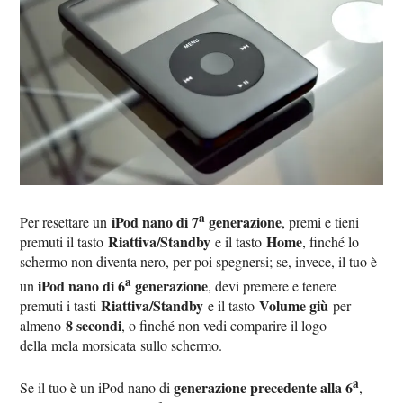
a
iPod nano di 7
generazione
Per resettare un
, premi e tieni
Riattiva/Standby
Home
premuti il tasto
e il tasto
, finché lo
schermo non diventa nero, per poi spegnersi; se, invece, il tuo è
a
iPod nano di 6
generazione
un
, devi premere e tenere
Riattiva/Standby
Volume giù
premuti i tasti
e il tasto
per
8 secondi
almeno
, o finché non vedi comparire il logo
della mela morsicata sullo schermo.
a
generazione precedente alla 6
Se il tuo è un iPod nano di
,