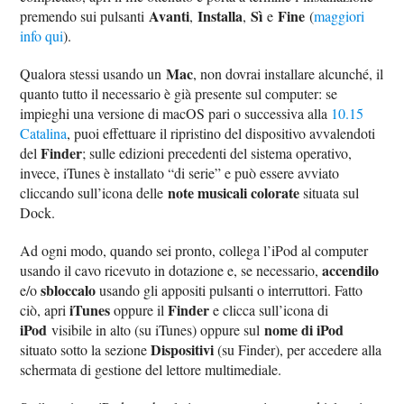
Avanti
Installa
Sì
Fine
premendo sui pulsanti
,
,
e
(
maggiori
info qui
).
Mac
Qualora stessi usando un
, non dovrai installare alcunché, il
quanto tutto il necessario è già presente sul computer: se
impieghi una versione di macOS pari o successiva alla
10.15
Catalina
, puoi effettuare il ripristino del dispositivo avvalendoti
Finder
del
; sulle edizioni precedenti del sistema operativo,
invece, iTunes è installato “di serie” e può essere avviato
note musicali colorate
cliccando sull’icona delle
situata sul
Dock.
Ad ogni modo, quando sei pronto, collega l’iPod al computer
accendilo
usando il cavo ricevuto in dotazione e, se necessario,
sbloccalo
e/o
usando gli appositi pulsanti o interruttori. Fatto
iTunes
Finder
ciò, apri
oppure il
e clicca sull’icona di
iPod
nome di iPod
visibile in alto (su iTunes) oppure sul
Dispositivi
situato sotto la sezione
(su Finder), per accedere alla
schermata di gestione del lettore multimediale.