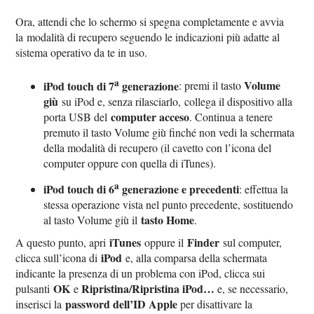
Ora, attendi che lo schermo si spegna completamente e avvia
la modalità di recupero seguendo le indicazioni più adatte al
sistema operativo da te in uso.
a
iPod touch di 7
generazione
Volume
: premi il tasto
giù
su iPod e, senza rilasciarlo, collega il dispositivo alla
computer acceso
porta USB del
. Continua a tenere
premuto il tasto Volume giù finché non vedi la schermata
della modalità di recupero (il cavetto con l’icona del
computer oppure con quella di iTunes).
a
iPod touch di 6
generazione e precedenti
: effettua la
stessa operazione vista nel punto precedente, sostituendo
tasto Home
al tasto Volume giù il
.
iTunes
Finder
A questo punto, apri
oppure il
sul computer,
iPod
clicca sull’icona di
e, alla comparsa della schermata
indicante la presenza di un problema con iPod, clicca sui
OK
Ripristina/Ripristina iPod…
pulsanti
e
e, se necessario,
password dell’ID Apple
inserisci la
per disattivare la