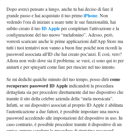
Dopo averci pensato a lungo, anche tu hai deciso di fare il
iPhone
grande passo e hai acquistato il tuo primo
. Non
vedendo l'ora di iniziare a usare tutte le sue funzionalità, hai
ID Apple
subito creato il tuo
per completare l'attivazione e la
configurazione del tuo nuovo “melafonino”. Adesso, però,
vorresti scaricare anche le prime applicazioni dall'App Store ma
tutti i tuoi tentativi non vanno a buon fine poiché non ricordi la
password associata all'ID che hai creato poc'anzi. È così, vero?
Allora non vedo dove sia il problema: se vuoi, ci sono qui io per
aiutarti e per spiegarti come fare per riuscire nel tuo intento.
come
Se mi dedichi qualche minuto del tuo tempo, posso dirti
recuperare password ID Apple
indicandoti la procedura
dettagliata sia per procedere direttamente dal tuo dispositivo che
tramite il sito della celebre azienda della “mela morsicata”.
Infatti, se sui dispositivi associati al proprio ID Apple è abilitata
l'autenticazione a due fattori, è possibile impostare una nuova
password accedendo alle impostazioni del dispositivo in uso. In
caso contrario, è possibile procedere tramite il dispositivo di un
amico oppure scegliere la procedura di ripristino password